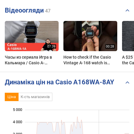
Відеоогляди
47
Часы из сериала Игра в
How to check if the Casio
A $25
Кальмара / Casio A-
Vintage A-168 watch is
the C
168WA-1A
Original #casio
#casiovintage #watch
Динаміка цін на Casio A168WA-8AY
Ціна
К-сть магазинів
5 000
 000
 000
 000
4 000