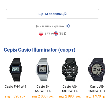
ще
13
пропозицій
Ціни в інших країнах
35 £
157 zł
Серія Casio Illuminator (спорт)
Casio F-91W-1
Casio B-
Casio AQ-
Casio AE-
650WD-1A
S810W-1A
1500WH-1
від 1 320 грн.
від 2 000 грн.
від 2 980 грн.
від 1 970 гр