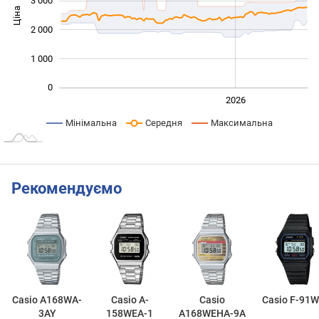
3 000
Ціна
1 000
2 000
1 000
0
2024
2025
2028
2026
L
Мінімальна
Середня
Максимальна
Рекомендуємо
Casio A168WA-
Casio A-
Casio
Casio F-91W
3AY
158WEA-1
A168WEHA-9A