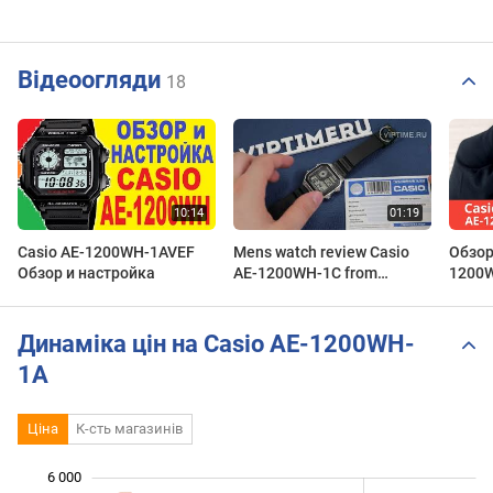
Відеоогляди
18
Casio AE-1200WH-1AVEF
Mens watch review Casio
Обзор
Обзор и настройка
AE-1200WH-1C from
1200
viptime.ru
Динаміка цін на Casio AE-1200WH-
1A
Ціна
К-сть магазинів
6 000
 000
 000
 000
 000
 000
 000