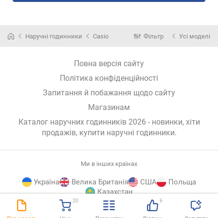
Наручні годинники
Casio
Фільтр
Усі моделі
Повна версія сайту
Політика конфіденційності
Запитання й побажання щодо сайту
Магазинам
Каталог наручних годинників 2026 - новинки, хіти
продажів,
купити наручні годинники
.
Ми в інших країнах
Україна
Велика Британія
США
Польща
Казахстан
20
6
E-