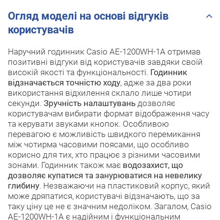
Огляд моделі на основі відгуків
користувачів
Наручний годинник Casio AE-1200WH-1A отримав
позитивні відгуки від користувачів завдяки своїй
високій якості та функціональності.
Годинник
відзначається точністю ходу
, адже за два роки
використання відхилення склало лише чотири
секунди.
Зручність налаштувань
дозволяє
користувачам вибирати формат відображення часу
та керувати звуками кнопок. Особливою
перевагою є можливість швидкого перемикання
між чотирма часовими поясами, що особливо
корисно для тих, хто працює з різними часовими
зонами. Годинник також має
водозахист, що
дозволяє купатися та занурюватися на невелику
глибину
. Незважаючи на пластиковий корпус, який
може дряпатися, користувачі відзначають, що за
таку ціну це не є значним недоліком. Загалом, Casio
AE-1200WH-1A є надійним і функціональним