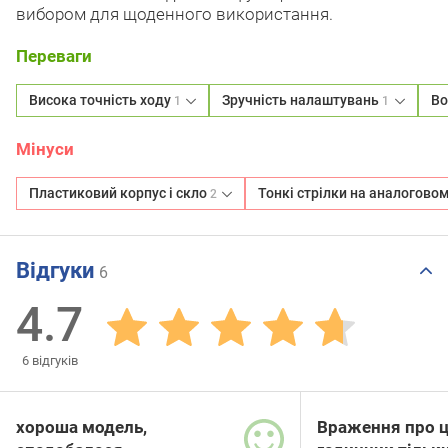
вибором для щоденного використання.
Переваги
Висока точність ходу
Зручність налаштувань
Во
1
1
Мінуси
Пластиковий корпус і скло
Тонкі стрілки на аналогово
2
Відгуки
6
4.7
6
відгуків
хороша модель,
Враження про 