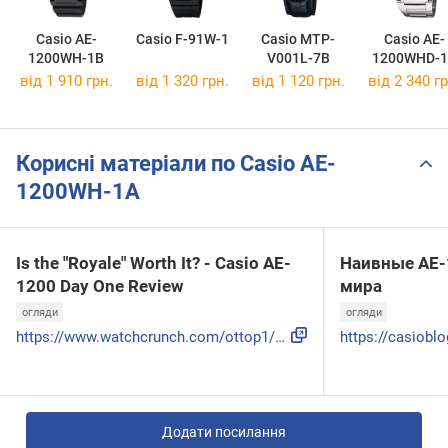
Casio AE-
Casio F-91W-1
Casio MTP-
Casio AE-
1200WH-1B
V001L-7B
1200WHD-1
від 1 910 грн.
від 1 320 грн.
від 1 120 грн.
від 2 340 гр
Корисні матеріали по Casio AE-
1200WH-1A
Is the "Royale" Worth It? - Casio AE-
Наивные AE-
1200 Day One Review
мира
огляди
огляди
https://www.watchcrunch.com/ottop1/reviews/casio-ae-1200-re...
Додати посилання