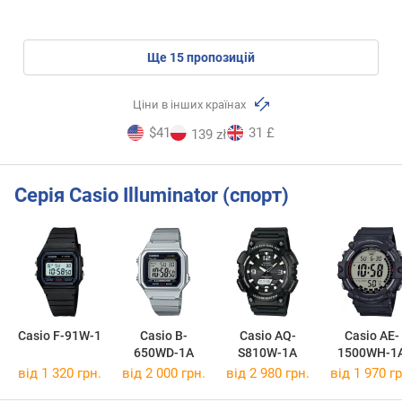
ще
15
пропозицій
Ціни в інших країнах
$41
31 £
139 zł
Серія Casio Illuminator (спорт)
Casio F-91W-1
Casio B-
Casio AQ-
Casio AE-
650WD-1A
S810W-1A
1500WH-1
від 1 320 грн.
від 2 000 грн.
від 2 980 грн.
від 1 970 гр