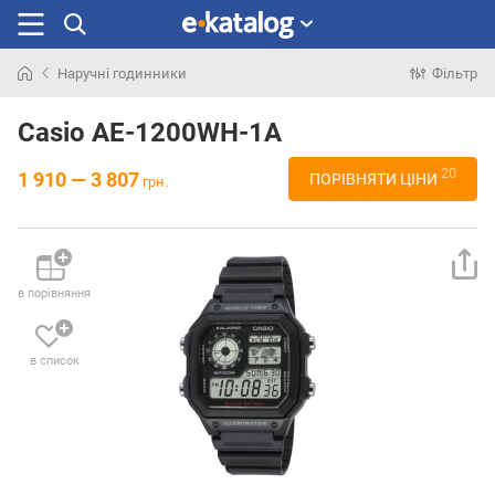
Наручні годинники
Фільтр
Шукали
раніше
Casio AE-1200WH-1A
20
1 910 — 3 807
ПОРІВНЯТИ ЦІНИ
грн.
в порівняння
в список