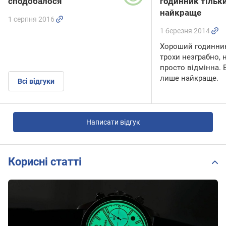
сподобалося
годинник тільк
найкраще
1 серпня 2016
1 березня 2014
Хороший годинник
трохи незграбно, 
просто відмінна. 
лише найкраще.
Всі відгуки
Написати відгук
Корисні статті