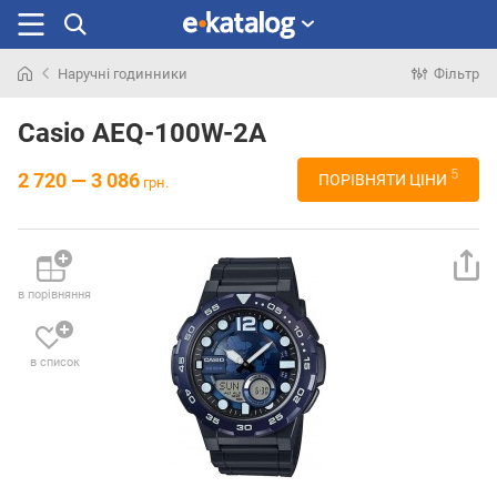
Наручні годинники
Фільтр
Шукали
раніше
Casio AEQ-100W-2A
5
2 720 — 3 086
ПОРІВНЯТИ ЦІНИ
грн.
в порівняння
в список