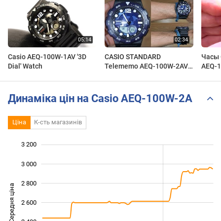
Casio AEQ-100W-1AV '3D
CASIO STANDARD
Часы 
Dial' Watch
Telememo AEQ-100W-2AV -
AEQ-1
UNBOXING
обзор
Presi
Динаміка цін на Casio AEQ-100W-2A
Ціна
К-сть магазинів
3 200
 600
 800
 400
3 000
2 800
Середня ціна
2 600
2 000