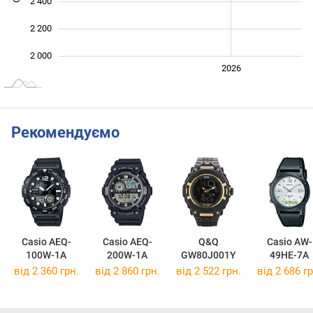
2 400
2 200
2 000
2024
2025
2028
2026
L
Рекомендуємо
Casio AEQ-
Casio AEQ-
Q&Q
Casio AW-
100W-1A
200W-1A
GW80J001Y
49HE-7A
від 2 360 грн.
від 2 860 грн.
від 2 522 грн.
від 2 686 гр