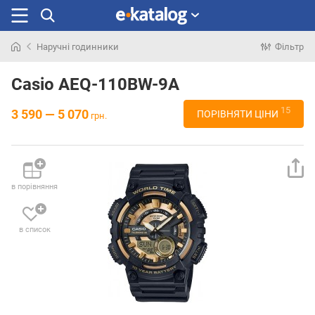
Наручні годинники
Фільтр
Шукали
раніше
Casio AEQ-110BW-9A
15
3 590 — 5 070
ПОРІВНЯТИ ЦІНИ
грн.
в порівняння
в список