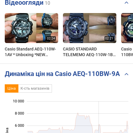
Відеоогляди
10
Casio Standard AEQ-110W-
CASIO STANDARD
Casio
1AV * Unboxing *NEW
TELEMEMO AEQ-110W-1BV
110BW
PRODUCT
FULL BLACK - UNBOXING
editio
Динаміка цін на Casio AEQ-110BW-9A
Ціна
К-сть магазинів
10 000
 000
 000
 000
8 000
6 000
Ціна
10 000