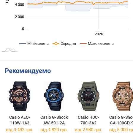
4 000
2 000
0
2024
2025
2028
2026
L
Мінімальна
Середня
Максимальна
Рекомендуємо
Casio AEQ-
Casio G-Shock
Casio HDC-
Casio G-Sho
110W-1A3
AW-591-2A
700-3A2
GA-100GD-
від 3 492 грн.
від 4 820 грн.
від 2 980 грн.
від 5 000 гр