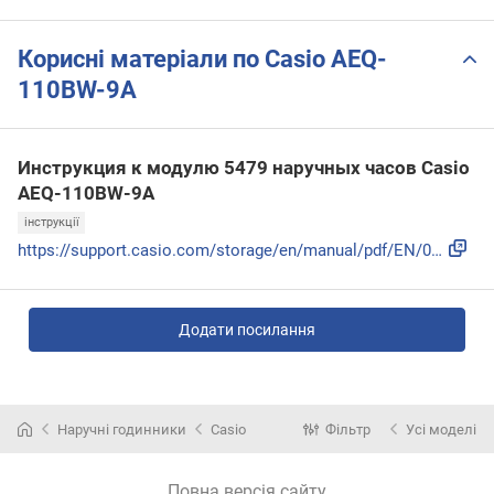
Корисні матеріали по Casio AEQ-
110BW-9A
Инструкция к модулю 5479 наручных часов Casio
AEQ-110BW-9A
інструкції
https://support.casio.com/storage/en/manual/pdf/EN/009/qw54...
Додати посилання
Наручні годинники
Casio
Фільтр
Усі моделі
Повна версія сайту