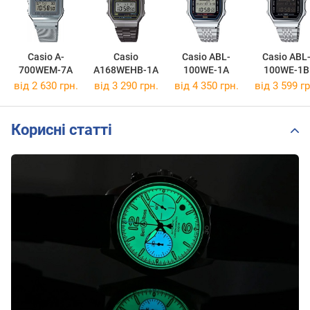
Casio A-
Casio
Casio ABL-
Casio ABL
700WEM-7A
A168WEHB-1A
100WE-1A
100WE-1B
від 2 630 грн.
від 3 290 грн.
від 4 350 грн.
від 3 599 гр
Корисні статті