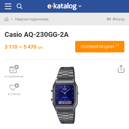
Наручні годинники
Фільтр
Шукали
раніше
Casio AQ-230GG-2A
14
3 110 — 5 470
ПОРІВНЯТИ ЦІНИ
грн.
в порівняння
в список