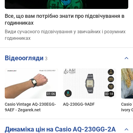
Все, що вам потрібно знати про підсвічування в
годинниках
Види сучасного підсвічування у звичайних і розумних
годинниках
Відеоогляди
3
Casio Vintage AQ-230EGG-
AQ-230GG-9ADF
Casio 
9AEF - Zegarek.net
Ivory 
Динаміка цін на Casio AQ-230GG-2A