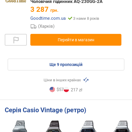
Чоловічий годинник AQ-230GG-2A
3 287
грн.
Goodtime.com.ua
З нами 8 років
(Харків)
Перейти в магазин
ще
9
пропозицій
Ціни в інших країнах
$57
217 zł
Серія Casio Vintage (ретро)