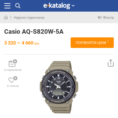
Наручні годинники
Фільтр
Шукали
раніше
Casio AQ-S820W-5A
7
3 320 — 4 660
ПОРІВНЯТИ ЦІНИ
грн.
в порівняння
в список