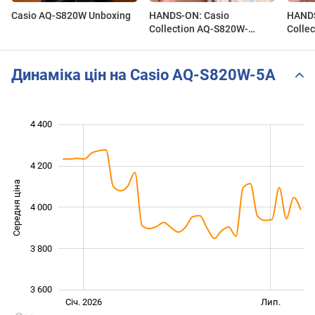
Casio AQ-S820W Unboxing
HANDS-ON: Casio
HANDS
Collection AQ-S820W-
Colle
3BVEF
1AVE
Динаміка цін на Casio AQ-S820W-5A
4 400
 400
 500
 700
 900
 100
 600
 200
4 200
Середня ціна
4 000
3 600
3 800
3 600
Січ. 2027
Жовт.
Лип.
Січ. 2026
Лип.
L