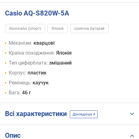
Casio AQ-S820W-5A
Illuminator (спорт)
Японія
сонячна батарея
Механізм:
кварцові
Країна походження:
Японія
Тип циферблата:
змішаний
Корпус:
пластик
Ремінець:
каучук
Вага:
46 г
Всі характеристики
Докладніше
Опис