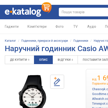
Гаджети
Комп'ютери
Фото
TV
Аудіо
П
Каталог
/
Годинники, прикраси й аксесуари
/
Годинники
/
Наручні г
Наручний годинник Casio A
ДЕ КУПИТИ
ОПИС
ВІДГУКИ
ПОСТАВИТИ ЗА
9
4
1 6
від
Порівняти ц
Chasovyk.
Goodtime.
Allwatch.c
Timespot.