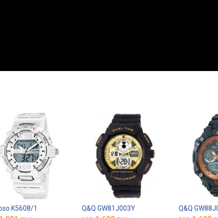
pso K5608/1
Q&Q GW81J003Y
Q&Q GW88J