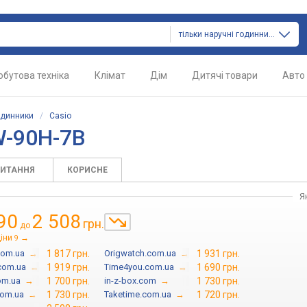
тільки наручні годинники
обутова техніка
Клімат
Дім
Дитячі товари
Авто
одинники
/
Casio
W-90H-7B
ПИТАННЯ
КОРИСНЕ
Я
90
2 508
грн.
до
іни
→
9
com.ua
→
1 817 грн.
Origwatch.com.ua
→
1 931 грн.
com.ua
→
1 919 грн.
Time4you.com.ua
→
1 690 грн.
om.ua
→
1 700 грн.
in-z-box.com
→
1 730 грн.
com.ua
→
1 730 грн.
Taketime.com.ua
→
1 720 грн.