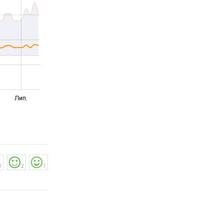
Лип.
1
2
1