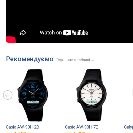
Рекомендуємо
Порівняти в таблиці
→
Casio AW-90H-2B
Casio AW-90H-7E
Caly