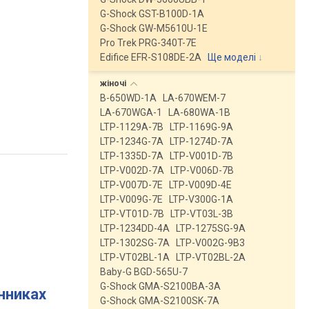
G-Shock GST-B100D-1A
G-Shock GW-M5610U-1E
Pro Trek PRG-340T-7E
Edifice EFR-S108DE-2A
Ще моделі
↓
жіночі
B-650WD-1A
LA-670WEM-7
LA-670WGA-1
LA-680WA-1B
LTP-1129A-7B
LTP-1169G-9A
LTP-1234G-7A
LTP-1274D-7A
LTP-1335D-7A
LTP-V001D-7B
LTP-V002D-7A
LTP-V006D-7B
LTP-V007D-7E
LTP-V009D-4E
LTP-V009G-7E
LTP-V300G-1A
LTP-VT01D-7B
LTP-VT03L-3B
LTP-1234DD-4A
LTP-1275SG-9A
LTP-1302SG-7A
LTP-V002G-9B3
LTP-VT02BL-1A
LTP-VT02BL-2A
Baby-G BGD-565U-7
G-Shock GMA-S2100BA-3A
инниках
G-Shock GMA-S2100SK-7A