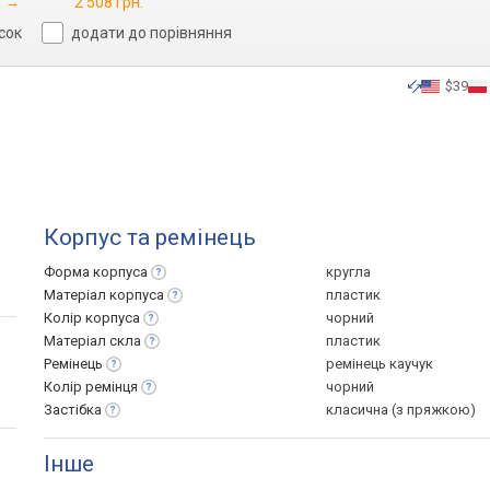
→
2 508 грн.
сок
додати до порівняння
$39
Корпус та ремінець
Форма
корпуса
кругла
Матеріал
корпуса
пластик
Колір
корпуса
чорний
Матеріал
скла
пластик
Ремінець
ремінець каучук
Колір
ремінця
чорний
Застібка
класична (з пряжкою)
Інше