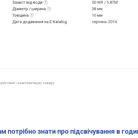
Захист від
води
50 WR / 5 ATM
Діаметр /
ширина
38 мм
Товщина
10 мм
Дата додавання на E-Katalog
серпень 2014
ристики і комплектацію товару
ам потрібно знати про підсвічування в год