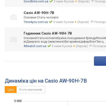
Goodtime.com.ua
З нами 8 років
(Харків)
Поскар
Casio AW-90H-7B
Основне Стать чоловічі
Time4you.com.ua
З нами 5 років
(Харків)
Поскар
Годинник Casio AW-90H-7B
ОсновнеСтатьчол
овічіКраїна походження брендуЯпоні
віДжерело ходу (живлення)батар
ейкаЦиферблатТи
п ц
..
Allwatch.com.ua
З нами 6 років
(Харків)
Поскарж
Динаміка цін на Casio AW-90H-7B
Ціна
К-сть магазинів
3 000
3 500
500
0