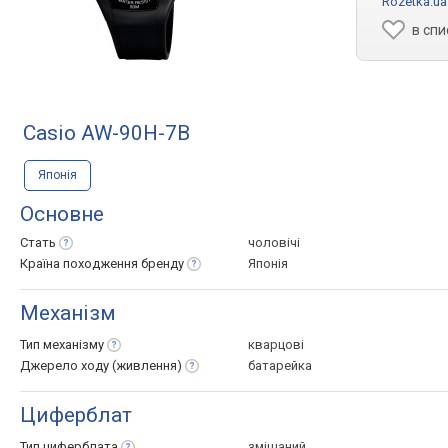
Rozetka.ua
в спи
Casio AW-90H-7B
Японія
Основне
Стать
чоловічі
Країна походження
бренду
Японія
Механізм
Тип
механізму
кварцові
Джерело ходу
(живлення)
батарейка
Циферблат
Тип
циферблата
змішаний