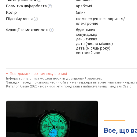
Розмітка
циферблата
арабські
Колір
білий
Підсвічування
люмінесцентне покриття/
електронне
Функції та
можливості
будильник
секундомір
день тижня
дата (число місяця)
дата (місяць року)
світовий час
Повідомити про помилку в описі
Інформація в описі моделі носить довідковий характер.
Завжди
перед покупкою уточнюйте у менеджера інтернет-магазину характе
Каталог Casio 2026
- новинки, хіти продажів і найактуальніші моделі Casio.
Все, що в