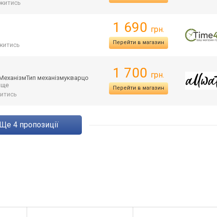
житись
1 690
грн.
Перейти в магазин
житись
1 700
грн.
яМех
анізмТип механізмукварцо
. ще
Перейти в магазин
итись
ще
4
пропозиції