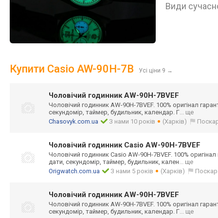
Види сучасно
Купити Casio AW-90H-7B
Усі ціни 9
→
Чоловічий годинник AW-90H-7BVEF
Чоловічий годинник AW-90H-7BVEF. 100% оригінал гарантія
секундомір, таймер, будильник, календар. Г
... ще
Chasovyk.com.ua
З нами 10 років
(Харків)
Поска
Чоловічий годинник Casio AW-90H-7BVEF
Чоловічий годинник Casio AW-90H-7BVEF. 100% оригінал га
дати, секундомір, таймер, будильник, кален
... ще
Origwatch.com.ua
З нами 5 років
(Харків)
Поскар
Чоловічий годинник AW-90H-7BVEF
Чоловічий годинник AW-90H-7BVEF. 100% оригінал гарантія
секундомір, таймер, будильник, календар. Г
... ще