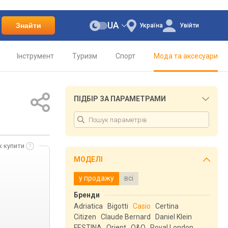
UA
Знайти
Україна
Увійти
Інструмент
Туризм
Спорт
Мода та аксесуари
ПІДБІР ЗА ПАРАМЕТРАМИ
к купити
МОДЕЛІ
у продажу
всі
Бренди
Adriatica
Bigotti
Casio
Certina
Citizen
Claude Bernard
Daniel Klein
FESTINA
Orient
Q&Q
Royal London