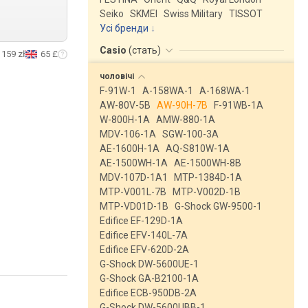
Seiko
SKMEI
Swiss Military
TISSOT
Усі бренди
Casio
(
стать
)
159 zł
65 £
чоловічі
F-91W-1
A-158WA-1
A-168WA-1
AW-80V-5B
AW-90H-7B
F-91WB-1A
W-800H-1A
AMW-880-1A
MDV-106-1A
SGW-100-3A
AE-1600H-1A
AQ-S810W-1A
AE-1500WH-1A
AE-1500WH-8B
MDV-107D-1A1
MTP-1384D-1A
MTP-V001L-7B
MTP-V002D-1B
MTP-VD01D-1B
G-Shock GW-9500-1
Edifice EF-129D-1A
Edifice EFV-140L-7A
Edifice EFV-620D-2A
G-Shock DW-5600UE-1
G-Shock GA-B2100-1A
Edifice ECB-950DB-2A
G-Shock DW-5600UBB-1