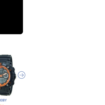
008Y
Q&Q GW87J803Y
Q&Q GW86J009Y