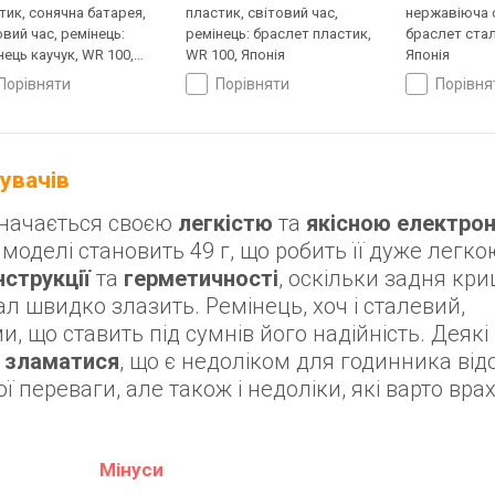
тик, сонячна батарея,
пластик, світовий час,
нержавіюча с
овий час, ремінець:
ремінець: браслет пластик,
браслет стал
нець каучук, WR 100,
WR 100, Японія
Японія
ія
порівняти
порівняти
порівн
тувачів
значається своєю
легкістю
та
якісною електро
 моделі становить 49 г, що робить її дуже легко
нструкції
та
герметичності
, оскільки задня кр
ал швидко злазить. Ремінець, хоч і сталевий,
 що ставить під сумнів його надійність. Деякі
 зламатися
, що є недоліком для годинника від
ї переваги, але також і недоліки, які варто вра
Мінуси