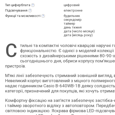
Тип
циферблата
цифровий
Підсвічування
електронне
Функції та
можливості
будильник
секундомір
таймер
день тижня
дата (число місяця)
дата (місяць року)
С
тильні та компактні чоловічі кварцові наручні годинники з електронною індикацією і базовою
функціональністю. Є однієї з моделей колекції 
схожість з дизайнерськими рішеннями 80-90-х р
сьогоднішнього дня, обриси корпусу пом'якшені
пристроїв.
М'які лінії забезпечують стриманий зовнішній вигляд,
Невеликий корпус виготовлений з міцного полімерного 
надає годинником Casio B-640WB-1B деяку солідність
категорії, призначений для покупців, які хочуть отри
Комфортну фіксацію на зап'ястя забезпечує застібка-к
і таймер зворотного відліку з автоповтором. Передба
світловою індикацією. Яскрава фірмова LED-підсвічува