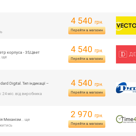
4 540
грн.
Перейти в магазин
сь
4 540
грн.
ет
р корпуса - 35;Цвет
.. ще
Перейти в магазин
4 540
d Digital. Тип індикації –
грн.
Перейти в магазин
: 24 міс. від виробника
2 970
грн.
ія Механізм
... ще
Перейти в магазин
житись