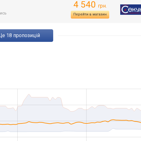
4 540
грн.
ись
Перейти в магазин
ще
18
пропозицій