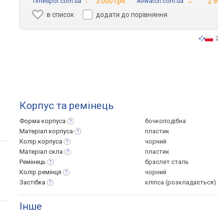
Timespot.com.ua
→
3 000 грн.
Allwatch.com.ua
→
2 9
в список
додати до порівняння
Корпус та ремінець
Форма
корпуса
бочкоподібна
Матеріал
корпуса
пластик
Колір
корпуса
чорний
Матеріал
скла
пластик
Ремінець
браслет сталь
Колір
ремінця
чорний
Застібка
кліпса (розкладається)
Інше