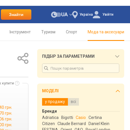
UA
Знайти
Україна
Увійти
Інструмент
Туризм
Спорт
Мода та аксесуари
ПІДБІР ЗА ПАРАМЕТРАМИ
к купити
МОДЕЛІ
у продажу
всі
40 грн.
Бренди
70 грн.
Adriatica
Bigotti
Casio
Certina
06 грн.
Citizen
Claude Bernard
Daniel Klein
00 грн.
FESTINA
Orient
Q&Q
Royal London