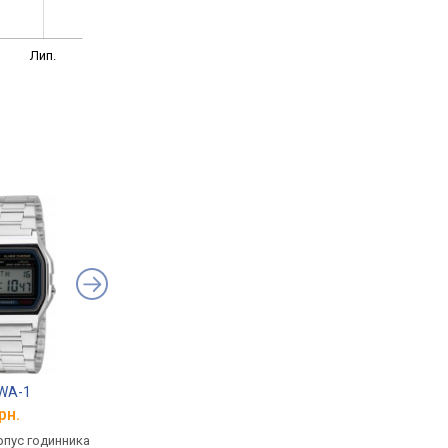
Лип.
8WA-1
Casio W-800H-1A
Casio AMW-880-1A
рн.
від 1 680 грн.
від 4 070 грн.
рпус годинника
кварцові, корпус годинника
кварцові, корпус го