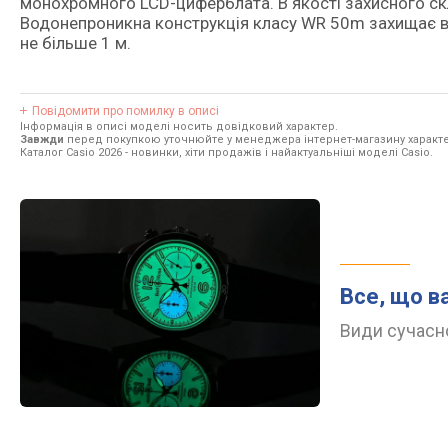
монохромного LCD-циферблата. В якості захисного ск
Водонепроникна конструкція класу WR 50m захищає ві
не більше 1 м.
Повідомити про помилку в описі
Інформація в описі моделі носить довідковий характер.
Завжди
перед покупкою уточнюйте у менеджера інтернет-магазину характе
Каталог Casio 2026
- новинки, хіти продажів і найактуальніші моделі Casio.
Все, що в
Види сучасно