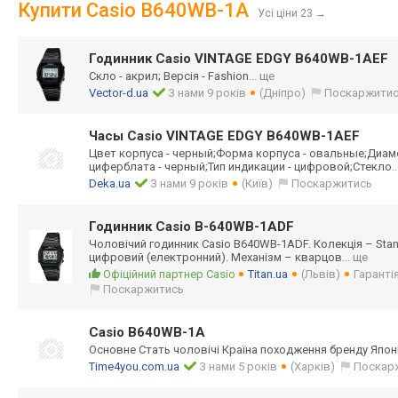
Купити Casio B640WB-1A
Усі ціни 23
→
Годинник Casio VINTAGE EDGY B640WB-1AEF
Скло - акрил; Версія - Fashion
... ще
Vector-d.ua
З нами 9 років
(Дніпро)
Поскаржити
Часы Casio VINTAGE EDGY B640WB-1AEF
Цвет корпуса - черный;Форма корпуса - овальные;Диам
циферблата - черный;Тип индикации - цифровой;Стекло
.
Deka.ua
З нами 9 років
(Київ)
Поскаржитись
Годинник Casio B-640WB-1ADF
Чоловічий годинник Casio B640WB-1ADF. Колекція – Standar
цифровий (електронний). Механізм – кварцов
... ще
Офіційний партнер Casio
Titan.ua
(Львів)
Гарантія
Поскаржитись
Casio B640WB-1A
Основне Стать чоловічі Країна походження бренду Япон
Time4you.com.ua
З нами 5 років
(Харків)
Поскар