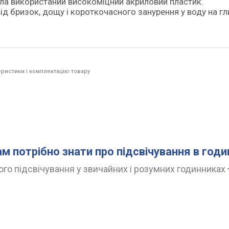
ла використаний високоміцний акриловий пластик.
д бризок, дощу і короткочасного занурення у воду на гл
ристики і комплектацію товару
ам потрібно знати про підсвічування в год
го підсвічування у звичайних і розумних годинниках