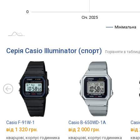
0
Січ. 2027
Лип.
Січ. 2025
L
Мінімальна
Серія Casio Illuminator (спорт)
Порівняти в таблиц
Casio F-91W-1
Casio B-650WD-1A
Cas
від 1 320 грн.
від 2 000 грн.
від 
кварцові, корпус годинника
кварцові, корпус годинника
квар