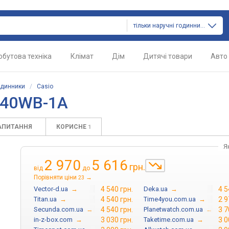
тільки наручні годинники
обутова техніка
Клімат
Дім
Дитячі товари
Авто
одинники
/
Casio
640WB-1A
АПИТАННЯ
КОРИСНЕ
1
Я
2 970
5 616
грн.
від
до
Порівняти ціни
→
23
Vector-d.ua
→
4 540 грн.
Deka.ua
→
4 5
Titan.ua
→
4 540 грн.
Time4you.com.ua
→
2 9
Secunda.com.ua
→
4 540 грн.
Planetwatch.com.ua
→
3 7
in-z-box.com
→
3 030 грн.
Taketime.com.ua
→
3 0