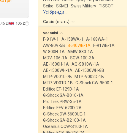
80 грн.
Seiko
SKMEI
Swiss Military
TISSOT
Усі бренди
Casio
(
стать
)
245 zł
105 £
чоловічі
F-91W-1
A-158WA-1
A-168WA-1
AW-80V-5B
B640WB-1A
F-91WB-1A
W-800H-1A
AMW-880-1A
MDV-106-1A
SGW-100-3A
AE-1600H-1A
AQ-S810W-1A
AE-1500WH-1A
AE-1500WH-8B
MTP-V001L-7B
MTP-V002D-1B
MTP-VD01D-1B
G-Shock GW-9500-1
Edifice EF-129D-1A
G-Shock GA-B010-1A
Pro Trek PRW-35-1A
Edifice EFV-620D-2A
G-Shock DW-5600UE-1
G-Shock GA-B2100-1A
Oceanus OCW-S100-1A
Edifice ECB-950DB-2A