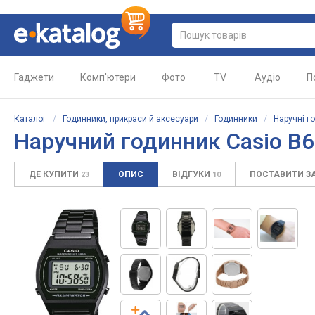
Гаджети
Комп'ютери
Фото
TV
Аудіо
П
Каталог
/
Годинники, прикраси й аксесуари
/
Годинники
/
Наручні г
Наручний годинник Casio B
ДЕ КУПИТИ
ОПИС
ВІДГУКИ
ПОСТАВИТИ З
23
10