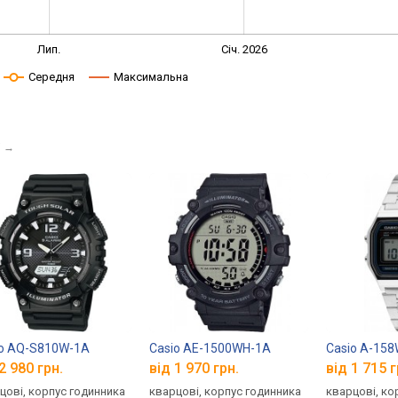
Лип.
Січ. 2026
Середня
Максимальна
і
→
io AQ-S810W-1A
Casio AE-1500WH-1A
Casio A-15
2 980 грн.
від 1 970 грн.
від 1 715 г
цові, корпус годинника
кварцові, корпус годинника
кварцові, ко