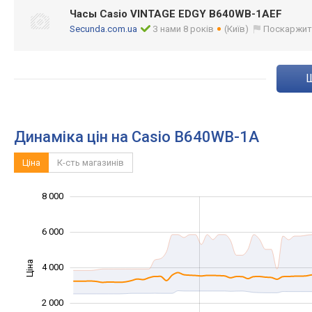
Часы Casio VINTAGE EDGY B640WB-1AEF
Secunda.com.ua
З нами 8 років
(Київ)
Поскаржит
Динаміка цін на Casio B640WB-1A
Ціна
К-сть магазинів
8 000
10 000
-2 000
-1 000
-4 000
1 000
3 000
5 000
6 000
Ціна
4 000
1 000
2 000