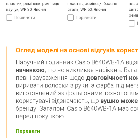
пластик, ремінець: ремінець
пластик, ремінець: браслет
плас
каучук, WR 30, Японія
сталь, WR 50, Японія
світ
ремі
порівняти
порівняти
Япон
Огляд моделі на основі відгуків корис
Наручний годинник Casio B640WB-1A від
начинкою
, що не викликає нарікань. Вага
певні зауваження щодо
довговічності ко
виривати волоски з руки, а фарба під мет
виготовлений за фольговими технологіями,
користувачі відзначають, що
вушко може
бренду. Загалом, Casio B640WB-1A має сво
перед покупкою.
Переваги