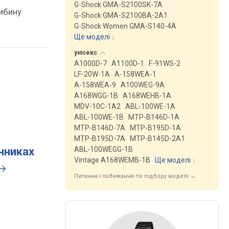
G-Shock GMA-S2100SK-7A
ибину
G-Shock GMA-S2100BA-2A1
G-Shock Women GMA-S140-4A
Ще моделі
↓
унісекс
A1000D-7
A1100D-1
F-91WS-2
LF-20W-1A
A-158WEA-1
A-158WEA-9
A100WEG-9A
A168WGG-1B
A168WEHB-1A
MDV-10C-1A2
ABL-100WE-1A
ABL-100WE-1B
MTP-B146D-1A
MTP-B146D-7A
MTP-B195D-1A
MTP-B195D-7A
MTP-B145D-2A1
инниках
ABL-100WEGG-1B
Vintage A168WEMB-1B
Ще моделі
↓
Питання і побажання по підбору моделі →