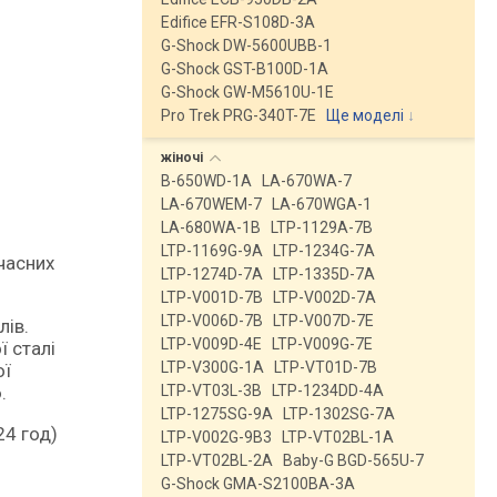
Edifice EFR-S108D-3A
G-Shock DW-5600UBB-1
G-Shock GST-B100D-1A
G-Shock GW-M5610U-1E
Pro Trek PRG-340T-7E
Ще моделі
↓
жіночі
B-650WD-1A
LA-670WA-7
LA-670WEM-7
LA-670WGA-1
LA-680WA-1B
LTP-1129A-7B
LTP-1169G-9A
LTP-1234G-7A
учасних
LTP-1274D-7A
LTP-1335D-7A
LTP-V001D-7B
LTP-V002D-7A
LTP-V006D-7B
LTP-V007D-7E
лів.
LTP-V009D-4E
LTP-V009G-7E
ї сталі
LTP-V300G-1A
LTP-VT01D-7B
ої
.
LTP-VT03L-3B
LTP-1234DD-4A
LTP-1275SG-9A
LTP-1302SG-7A
24 год)
LTP-V002G-9B3
LTP-VT02BL-1A
LTP-VT02BL-2A
Baby-G BGD-565U-7
G-Shock GMA-S2100BA-3A