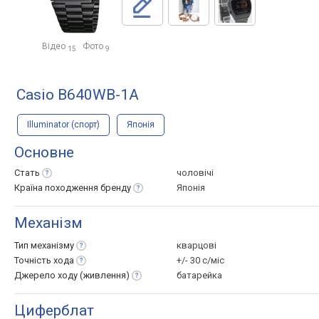
Відео
Фото
15
9
Casio B640WB-1A
Illuminator (спорт)
Японія
Основне
Стать
чоловічі
Країна походження
бренду
Японія
Механізм
Тип
механізму
кварцові
Точність
хода
+/- 30 с/міс
Джерело ходу
(живлення)
батарейка
Циферблат