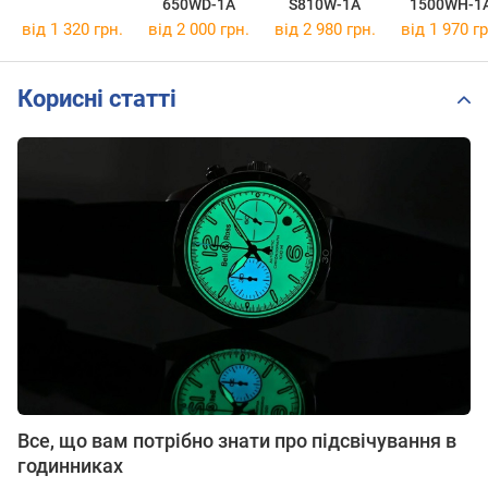
650WD-1A
S810W-1A
1500WH-1
від 1 320 грн.
від 2 000 грн.
від 2 980 грн.
від 1 970 гр
Корисні статті
Все, що вам потрібно знати про підсвічування в
годинниках