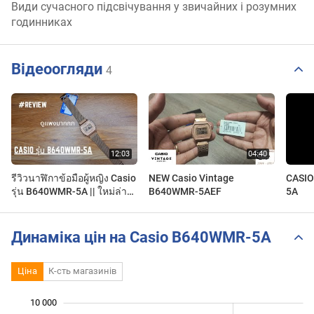
Види сучасного підсвічування у звичайних і розумних
годинниках
Відеоогляди
4
รีวิวนาฬิกาข้อมือผู้หญิง Casio
NEW Casio Vintage
CASIO
รุ่น B640WMR-5A || ใหม่ล่า
B640WMR-5AEF
5A
สุดอ่ะ
Динаміка цін на Casio B640WMR-5A
Ціна
К-сть магазинів
10 000
 000
 000
 000