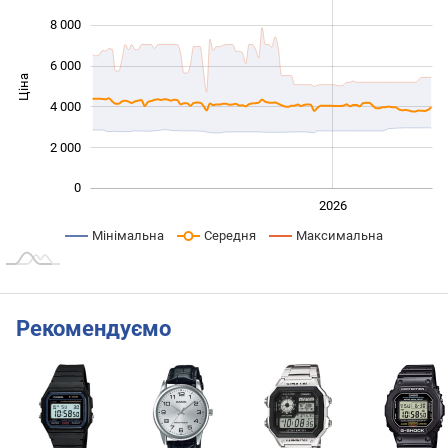
8 000
6 000
Ціна
10 000
4 000
2 000
0
2024
2025
2028
2026
L
Мінімальна
Середня
Максимальна
Рекомендуємо