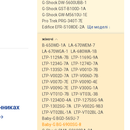
G-Shock DW-5600UBB-1
G-Shock GST-B100D-1A
G-Shock GW-M5610U-1E
Pro Trek PRG-340T-7E
Edifice EFR-S108DE-2A
Ще моделі
↓
жіночі
B-650WD-1A
LA-670WEM-7
LA-670WGA-1
LA-680WA-1B
LTP-1129A-7B
LTP-1169G-9A
LTP-1234G-7A
LTP-1274D-7A
LTP-1335D-7A
LTP-V001D-7B
LTP-V002D-7A
LTP-V006D-7B
LTP-V007D-7E
LTP-V009D-4E
LTP-V009G-7E
LTP-V300G-1A
LTP-VT01D-7B
LTP-VT03L-3B
LTP-1234DD-4A
LTP-1275SG-9A
инниках
LTP-1302SG-7A
LTP-V002G-9B3
LTP-VT02BL-1A
LTP-VT02BL-2A
Baby-G BGD-565U-7
Baby-G BG-6900SG-8