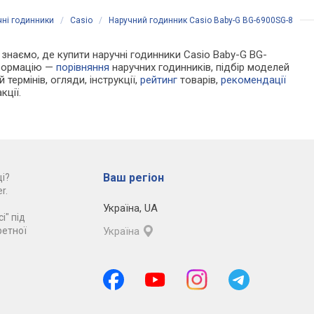
чні годинники
/
Casio
/
Наручний годинник Casio Baby-G BG-6900SG-8
и знаємо, де купити наручні годинники Casio Baby-G BG-
нформацію —
порівняння
наручних годинників, підбір моделей
 термінів, огляди, інструкції,
рейтинг
товарів,
рекомендації
кції.
Ваш регіон
і?
r.
Україна
,
UA
і" під
ретної
Україна