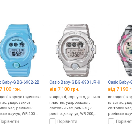
o Baby-G BG-6902-2B
Casio Baby-G BG-6901JR-8
Casio Baby-
7 100 грн.
від 7 100 грн.
від 7 190 г
цові, корпус годинника
кварцові, корпус годинника
кварцові, ко
тик, ударозахист,
пластик, ударозахист,
пластик, уда
овий час, ремінець:
світовий час, ремінець:
світовий час
нець каучук, WR 200,
ремінець каучук, WR 200,
ремінець кау
ія
Японія
Японія
порівняти
порівняти
порівн