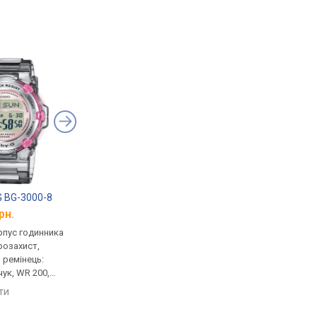
G BG-3000-8
Casio Baby-G BG-169CH-4
Casio Baby-G BG-69
рн.
від 6 380 грн.
від 5 930 грн.
рпус годинника
кварцові, корпус годинника
кварцові, корпус го
розахист,
пластик, ударозахист,
пластик, ударозахист
, ремінець:
світовий час, ремінець:
світовий час, ремінец
чук, WR 200,
ремінець каучук, WR 200,
ремінець каучук, WR 
Японія
Японія
яти
порівняти
порівняти