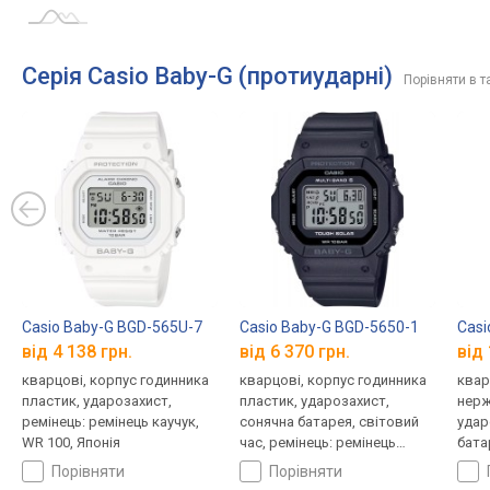
Серія Casio Baby-G (протиударні)
Порівняти в т
Casio Baby-G BGD-565U-7
Casio Baby-G BGD-5650-1
Casi
від 4 138 грн.
від 6 370 грн.
від 
кварцові, корпус годинника
кварцові, корпус годинника
квар
пластик, ударозахист,
пластик, ударозахист,
нерж
ремінець: ремінець каучук,
сонячна батарея, світовий
удар
WR 100, Японія
час, ремінець: ремінець
бата
каучук, WR 100, Японія
Blue
порівняти
порівняти
кауч