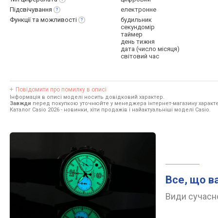
Підсвічування
електронне
Функції та
можливості
будильник
секундомір
таймер
день тижня
дата (число місяця)
світовий час
Повідомити про помилку в описі
Інформація в описі моделі носить довідковий характер.
Завжди
перед покупкою уточнюйте у менеджера інтернет-магазину характе
Каталог Casio 2026
- новинки, хіти продажів і найактуальніші моделі Casio.
Все, що в
Види сучасно