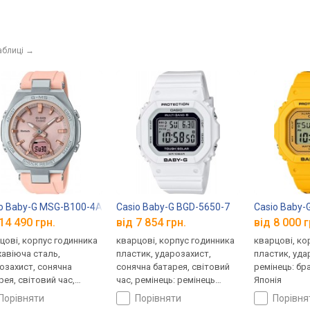
аблиці
→
o Baby-G MSG-B100-4A
Casio Baby-G BGD-5650-7
Casio Baby-
14 490 грн.
від 7 854 грн.
від 8 000 г
цові, корпус годинника
кварцові, корпус годинника
кварцові, ко
авіюча сталь,
пластик, ударозахист,
пластик, уда
озахист, сонячна
сонячна батарея, світовий
ремінець: бр
рея, світовий час,
час, ремінець: ремінець
Японія
tooth, ремінець: ремінець
каучук, WR 100, Японія
порівняти
порівняти
порівн
ук, WR 100, Японія