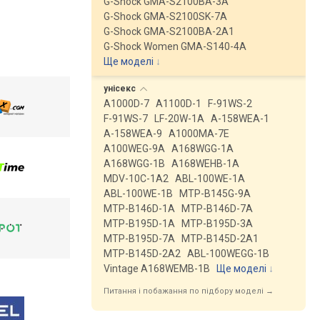
G-Shock GMA-S2100BA-3A
G-Shock GMA-S2100SK-7A
G-Shock GMA-S2100BA-2A1
G-Shock Women GMA-S140-4A
Ще моделі
↓
унісекс
A1000D-7
A1100D-1
F-91WS-2
F-91WS-7
LF-20W-1A
A-158WEA-1
A-158WEA-9
A1000MA-7E
A100WEG-9A
A168WGG-1A
A168WGG-1B
A168WEHB-1A
MDV-10C-1A2
ABL-100WE-1A
ABL-100WE-1B
MTP-B145G-9A
MTP-B146D-1A
MTP-B146D-7A
MTP-B195D-1A
MTP-B195D-3A
MTP-B195D-7A
MTP-B145D-2A1
MTP-B145D-2A2
ABL-100WEGG-1B
Vintage A168WEMB-1B
Ще моделі
↓
Питання і побажання по підбору моделі →