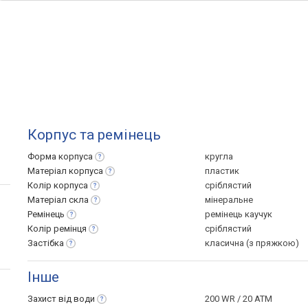
Корпус та ремінець
Форма
корпуса
кругла
Матеріал
корпуса
пластик
Колір
корпуса
сріблястий
Матеріал
скла
мінеральне
Ремінець
ремінець каучук
Колір
ремінця
сріблястий
Застібка
класична (з пряжкою)
Інше
Захист від
води
200 WR / 20 ATM