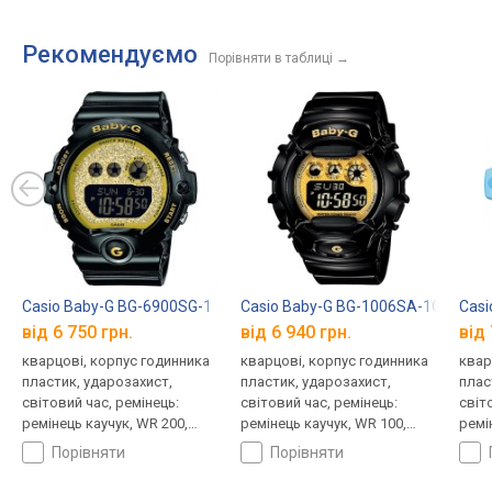
Рекомендуємо
Порівняти в таблиці
→
Casio Baby-G BG-6900SG-1
Casio Baby-G BG-1006SA-1C
Casi
від 6 750 грн.
від 6 940 грн.
від 
кварцові, корпус годинника
кварцові, корпус годинника
квар
пластик, ударозахист,
пластик, ударозахист,
плас
світовий час, ремінець:
світовий час, ремінець:
світ
ремінець каучук, WR 200,
ремінець каучук, WR 100,
ремі
Японія
Японія
Япон
порівняти
порівняти