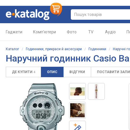
Гаджети
Комп'ютери
Фото
TV
Аудіо
П
Каталог
/
Годинники, прикраси й аксесуари
/
Годинники
/
Наручні г
Наручний годинник Casio B
ДЕ КУПИТИ
ОПИС
ВІДГУКИ
ПОСТАВИТИ ЗАП
4