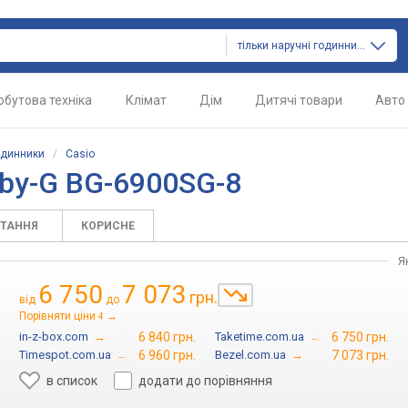
тільки наручні годинники
обутова техніка
Клімат
Дім
Дитячі товари
Авто
одинники
/
Casio
aby-G BG-6900SG-8
ИТАННЯ
КОРИСНЕ
Я
6 750
7 073
грн.
від
до
Порівняти ціни
→
4
in-z-box.com
→
6 840 грн.
Taketime.com.ua
→
6 750 грн.
Timespot.com.ua
→
6 960 грн.
Bezel.com.ua
→
7 073 грн.
в список
додати до порівняння