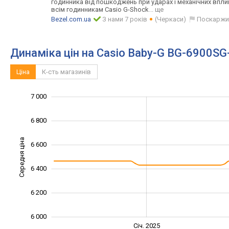
годинника від пошкоджень при ударах і механічних впли
всім годинникам Casio G-Shock
... ще
Bezel.com.ua
З нами 7 років
(Черкаси)
Поскаржи
Динаміка цін на Casio Baby-G BG-6900SG
Ціна
К-сть магазинів
7 000
5 600
5 800
7 200
6 800
Середня ціна
6 600
6 000
6 400
6 200
6 000
Січ. 2027
Лип.
Січ. 2025
L