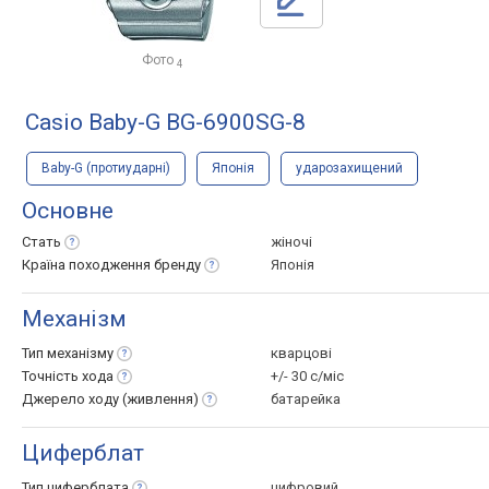
Фото
4
Casio Baby-G BG-6900SG-8
Baby-G (протиударні)
Японія
ударозахищений
Основне
Стать
жіночі
Країна походження
бренду
Японія
Механізм
Тип
механізму
кварцові
Точність
хода
+/- 30 с/міс
Джерело ходу
(живлення)
батарейка
Циферблат
Тип
циферблата
цифровий