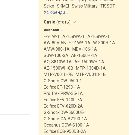
Seiko
SKMEI
Swiss Military
TISSOT
Усі бренди
Casio
(
стать
)
чоловічі
F-91W-1
A-158WA-1
A-168WA-1
AW-80V-5B
F-91WB-1A
W-800H-1A
AMW-880-1A
MDV-106-1A
SGW-100-3A
AE-1600H-1A
AQ-S810W-1A
AE-1500WH-1A
AE-1500WH-8B
MTP-1384D-1A
MTP-V001L-7B
MTP-VD01D-1B
G-Shock GW-9500-1
Edifice EF-129D-1A
Pro Trek PRW-35-1A
Edifice EFV-140L-7A
Edifice EFV-620D-2A
G-Shock DW-5600UE-1
G-Shock GA-B2100-1A
Oceanus OCW-S100-1A
Edifice ECB-950DB-2A