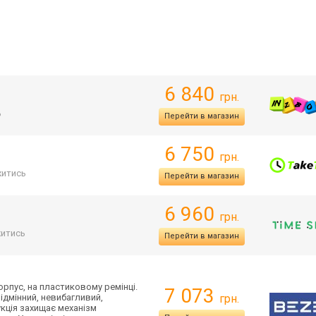
6 840
грн.
ь
Перейти в магазин
6 750
грн.
итись
Перейти в магазин
6 960
грн.
итись
Перейти в магазин
рпус, на пластиковому ремінці.
7 073
ідмінний, невибагливий,
грн.
укція захищає механізм