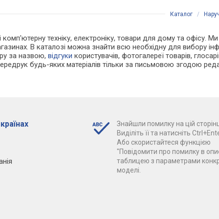
Каталог
/
Нару
 і комп'ютерну техніку, електроніку, товари для дому та офісу. М
газинах. В каталозі можна знайти всю необхідну для вибору і
ару за назвою,
відгуки
користувачів, фотогалереї товарів, глосарій
Передрук будь-яких матеріалів тільки за письмовою згодою реда
 країнах
Знайшли помилку на цій сторінц
Виділіть її та натисніть Ctrl+Ente
Або скористайтеся функцією
"Повідомити про помилку в опис
анія
таблицею з параметрами конк
моделі.