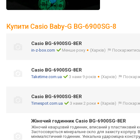
Купити Casio Baby-G BG-6900SG-8
Casio BG-6900SG-8ER
in-z-box.com
Менше року
(Харків)
Поскаржитис
Casio BG-6900SG-8ER
Taketime.com.ua
З нами 9 років
(Харків)
Поскарж
Casio BG-6900SG-8ER
Timespot.com.ua
З нами 2 роки
(Харків)
Поскарж
Жіночий годинник Casio BG-6900SG-8ER
Жіночий кварцовий годинник, вписаний у пластиковий ко
Застосовується мінеральне скло для захисту корпусу. В
мінімалістичний годинник. Унікальна удароміцна констр