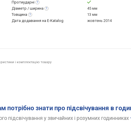
Протиударні
Діаметр /
ширина
45 мм
Товщина
13 мм
Дата додавання на E-Katalog
жовтень 2014
ристики і комплектацію товару
ам потрібно знати про підсвічування в год
го підсвічування у звичайних і розумних годинниках