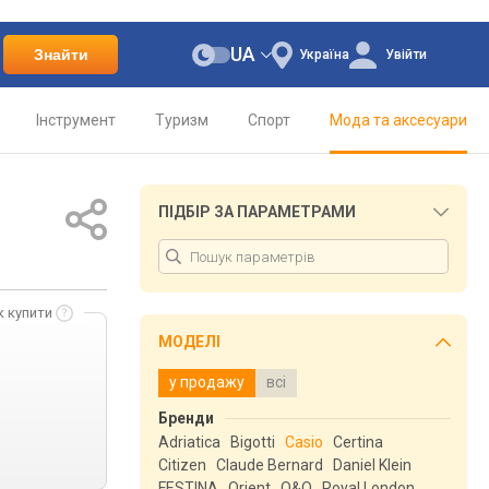
UA
Знайти
Україна
Увійти
Інструмент
Туризм
Спорт
Мода та аксесуари
ПІДБІР ЗА ПАРАМЕТРАМИ
к купити
МОДЕЛІ
у продажу
всі
Бренди
Adriatica
Bigotti
Casio
Certina
Citizen
Claude Bernard
Daniel Klein
FESTINA
Orient
Q&Q
Royal London