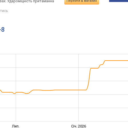
вах. Удароміцність притаманна
Перейти в магазин
тись
-8
Лип.
Січ. 2026