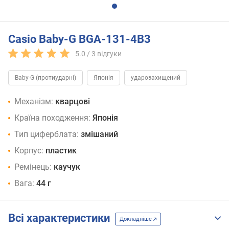
Casio Baby-G BGA-131-4B3
5.0 /
3
відгуки
Baby-G (протиударні)
Японія
ударозахищений
Механізм:
кварцові
Країна походження:
Японія
Тип циферблата:
змішаний
Корпус:
пластик
Ремінець:
каучук
Вага:
44 г
Всі характеристики
Докладніше