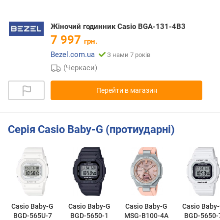
Жіночий годинник Casio BGA-131-4B3
7 997
грн.
Bezel.com.ua
З нами 7 років
(Черкаси)
Перейти в магазин
Серія Casio Baby-G (протиударні)
Casio Baby-G
Casio Baby-G
Casio Baby-G
Casio Baby
BGD-565U-7
BGD-5650-1
MSG-B100-4A
BGD-5650-