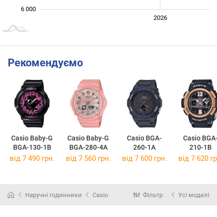
6 000
2024
2025
2028
2026
L
Рекомендуємо
Casio Baby-G
Casio Baby-G
Casio BGA-
Casio BGA
BGA-130-1B
BGA-280-4A
260-1A
210-1B
від 7 490 грн.
від 7 560 грн.
від 7 600 грн.
від 7 620 гр
Наручні годинники
Casio
Фільтр
Усі моделі