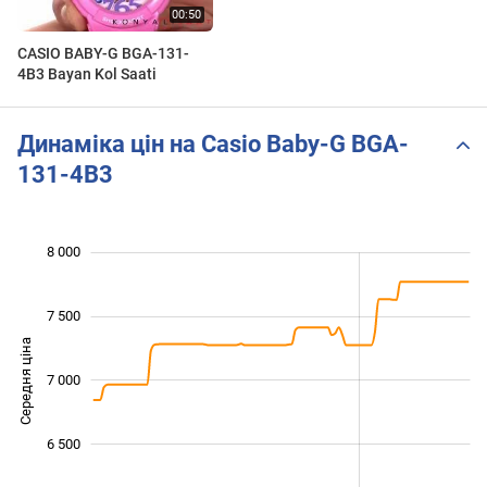
CASIO BABY-G BGA-131-
4B3 Bayan Kol Saati
Динаміка цін на Casio Baby-G BGA-
131-4B3
8 000
 000
 500
 500
7 500
Середня ціна
7 000
6 000
6 500