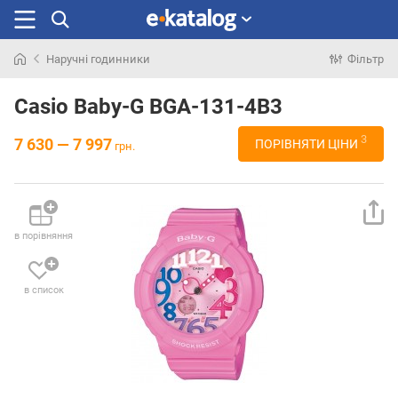
Наручні годинники
Фільтр
Шукали
раніше
Casio Baby-G BGA-131-4B3
3
7 630 — 7 997
ПОРІВНЯТИ ЦІНИ
грн.
в порівняння
в список