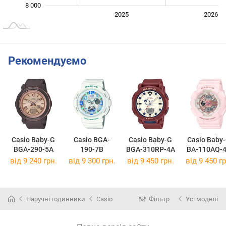
8 000
2024
2027
2025
2026
L
Рекомендуємо
Casio Baby-G
Casio BGA-
Casio Baby-G
Casio Baby
BGA-290-5A
190-7B
BGA-310RP-4A
BA-110AQ-
від 9 240 грн.
від 9 300 грн.
від 9 450 грн.
від 9 450 гр
Наручні годинники
Casio
Фільтр
Усі моделі