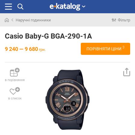
Наручні годинники
Фільтр
Шукали
раніше
Casio Baby-G BGA-290-1A
3
9 240 — 9 680
ПОРІВНЯТИ ЦІНИ
грн.
в порівняння
в список