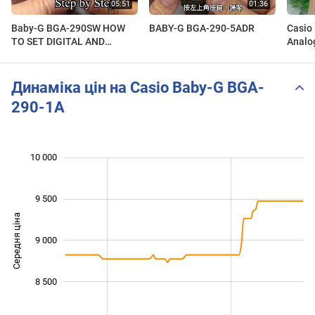
Baby-G BGA-290SW HOW
BABY-G BGA-290-5ADR
Casio
TO SET DIGITAL AND
Analog
ANALOG TIME what happen
Dial 
my analog does not match
to my time
Динаміка цін на Casio Baby-G BGA-
290-1A
 500
 800
 200
 400
 500
 000
10 000
9 500
Середня ціна
9 000
10 000
8 500