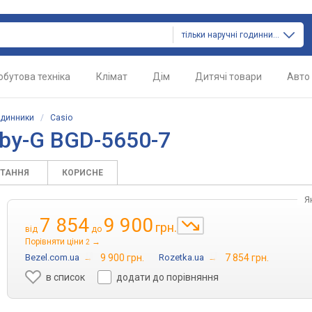
тільки наручні годинники
обутова техніка
Клімат
Дім
Дитячі товари
Авто
одинники
/
Casio
by-G BGD-5650-7
ИТАННЯ
КОРИСНЕ
Я
7 854
9 900
грн.
від
до
Порівняти ціни
→
2
Bezel.com.ua
→
9 900 грн.
Rozetka.ua
→
7 854 грн.
в список
додати до порівняння