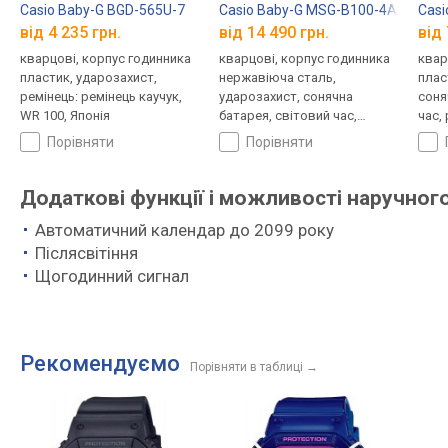
Casio Baby-G BGD-565U-7
Casio Baby-G MSG-B100-4A
Casi
від 4 235 грн.
від 14 490 грн.
від 
кварцові, корпус годинника
кварцові, корпус годинника
квар
пластик, ударозахист,
нержавіюча сталь,
плас
ремінець: ремінець каучук,
ударозахист, сонячна
соня
WR 100, Японія
батарея, світовий час,
час,
Bluetooth, ремінець: ремінець
кауч
порівняти
порівняти
каучук, WR 100, Японія
Додаткові функції і можливості наручного
Автоматичний календар до 2099 року
Післясвітіння
Щогодинний сигнал
Рекомендуємо
Порівняти в таблиці
→