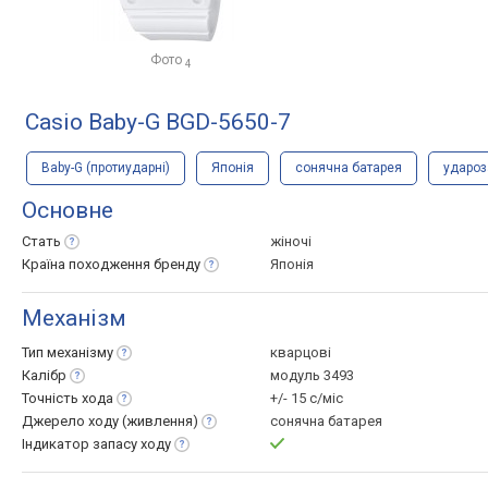
Фото
4
Casio Baby-G BGD-5650-7
Baby-G (протиударні)
Японія
сонячна батарея
ударо
Основне
Стать
жіночі
Країна походження
бренду
Японія
Механізм
Тип
механізму
кварцові
Калібр
модуль 3493
Точність
хода
+/- 15 с/міс
Джерело ходу
(живлення)
сонячна батарея
Індикатор запасу
ходу