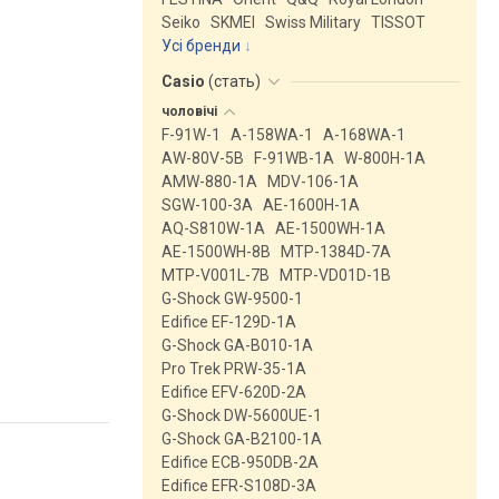
Seiko
SKMEI
Swiss Military
TISSOT
Усі бренди
Casio
(
стать
)
чоловічі
F-91W-1
A-158WA-1
A-168WA-1
AW-80V-5B
F-91WB-1A
W-800H-1A
AMW-880-1A
MDV-106-1A
SGW-100-3A
AE-1600H-1A
AQ-S810W-1A
AE-1500WH-1A
AE-1500WH-8B
MTP-1384D-7A
MTP-V001L-7B
MTP-VD01D-1B
G-Shock GW-9500-1
Edifice EF-129D-1A
G-Shock GA-B010-1A
Pro Trek PRW-35-1A
Edifice EFV-620D-2A
G-Shock DW-5600UE-1
G-Shock GA-B2100-1A
Edifice ECB-950DB-2A
Edifice EFR-S108D-3A