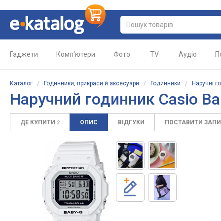
Гаджети
Комп'ютери
Фото
TV
Аудіо
П
Каталог
/
Годинники, прикраси й аксесуари
/
Годинники
/
Наручні г
Наручний годинник Casio Ba
ДЕ КУПИТИ
ОПИС
ВІДГУКИ
ПОСТАВИТИ ЗАП
2