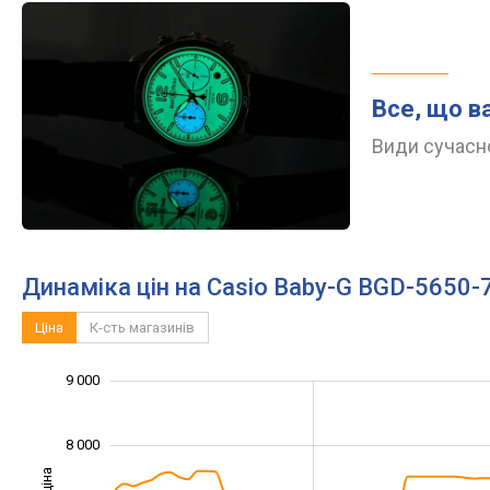
Все, що в
Види сучасно
Динаміка цін на Casio Baby-G BGD-5650-
Ціна
К-сть магазинів
9 000
10 000
4 000
4 500
5 500
6 500
7 500
3 000
8 000