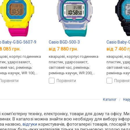
o Baby-G BG-5607-9
Casio BGD-500-3
Casio Baby-
8 085 грн.
від 7 880 грн.
від 7 460 г
цові, корпус годинника
кварцові, корпус годинника
кварцові, ко
тик, ударозахист,
пластик, ударозахист,
пластик, уда
овий час, ремінець:
світовий час, ремінець:
світовий час
нець каучук, WR 100,
ремінець каучук, WR 200,
ремінець кау
ія
Японія
Японія
порівняти
порівняти
порівн
Каталог
/
Нар
 і комп'ютерну техніку, електроніку, товари для дому та офісу. 
зинах. В каталозі можна знайти всю необхідну для вибору інф
 за назвою,
відгуки
користувачів, фотогалереї товарів, глосарій те
Передрук будь-яких матеріалів тільки за письмовою згодою реда