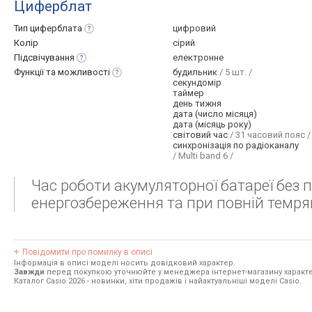
Циферблат
Тип
циферблата
цифровий
Колір
сірий
Підсвічування
електронне
Функції та
можливості
будильник
/ 5 шт. /
секундомір
таймер
день тижня
дата (число місяця)
дата (місяць року)
світовий час
/ 31 часовий пояс /
синхронізація по радіоканалу
/ Multi band 6 /
Час роботи акумуляторної батареї без п
енергозбереження та при повній темряві
Повідомити про помилку в описі
Інформація в описі моделі носить довідковий характер.
Завжди
перед покупкою уточнюйте у менеджера інтернет-магазину характе
Каталог Casio 2026
- новинки, хіти продажів і найактуальніші моделі Casio.