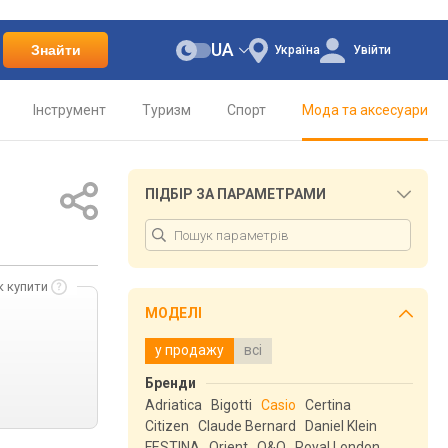
UA
Знайти
Україна
Увійти
Інструмент
Туризм
Спорт
Мода та аксесуари
ПІДБІР ЗА ПАРАМЕТРАМИ
к купити
МОДЕЛІ
у продажу
всі
Бренди
Adriatica
Bigotti
Casio
Certina
Citizen
Claude Bernard
Daniel Klein
FESTINA
Orient
Q&Q
Royal London