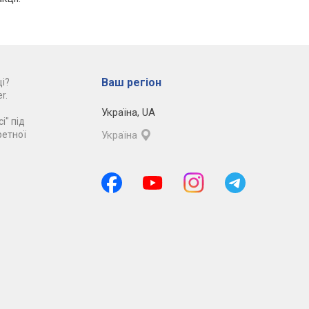
Ваш регіон
і?
r.
Україна
,
UA
і" під
ретної
Україна