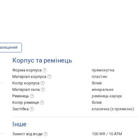
захищений
Корпус та ремінець
Форма
корпуса
прямокутна
Матеріал
корпуса
пластик
Колір
корпуса
білий
Матеріал
скла
мінеральне
Ремінець
ремінець каучук
Колір
ремінця
білий
Застібка
класична (з пряжкою)
Інше
Захист від
води
100 WR / 10 ATM