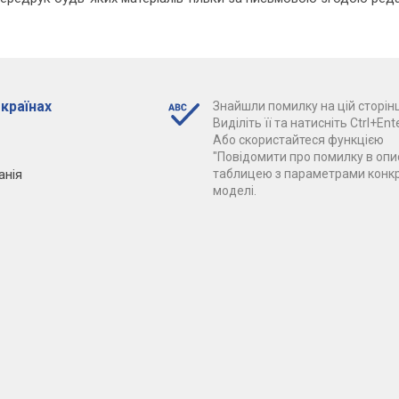
 країнах
Знайшли помилку на цій сторінц
Виділіть її та натисніть Ctrl+Ente
Або скористайтеся функцією
"Повідомити про помилку в опис
анія
таблицею з параметрами конк
моделі.