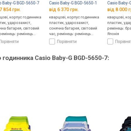
o Baby-G BGD-5650-7
Casio Baby-G BGD-5650-1
Casio Baby-
7 854 грн.
від 6 370 грн.
від 8 000 г
цові, корпус годинника
кварцові, корпус годинника
кварцові, ко
тик, ударозахист,
пластик, ударозахист,
пластик, уда
чна батарея, світовий
сонячна батарея, світовий
ремінець: бр
 ремінець: ремінець
час, ремінець: ремінець
Японія
ук, WR 100, Японія
каучук, WR 100, Японія
порівняти
порівняти
порівн
 годинника Casio Baby-G BGD-5650-7: