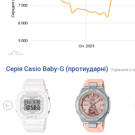
Середня ціна
7 000
5 000
6 000
5 000
Січ. 2027
Лип.
Січ. 2025
L
Серія Casio Baby-G (протиударні)
Порівняти в т