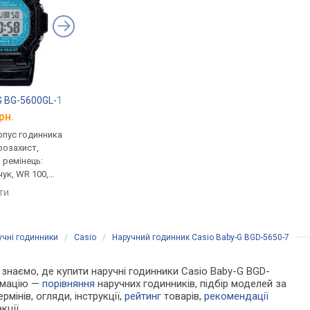
G BG-5600GL-1
Casio Baby-G BGD-565GC-4
Casio F-91W-1
рн.
від 7 880 грн.
від 1 320 грн.
рпус годинника
кварцові, корпус годинника
кварцові, корпус го
розахист,
пластик, ударозахист,
пластик, ремінець: р
, ремінець:
ремінець: ремінець каучук,
каучук, WR 30, Японія
чук, WR 100,
WR 100, Японія
порівняти
яти
порівняти
учні годинники
/
Casio
/
Наручний годинник Casio Baby-G BGD-5650-7
Ми знаємо, де купити наручні годинники Casio Baby-G BGD-
ормацію —
порівняння
наручних годинників, підбір моделей за
рмінів, огляди, інструкції,
рейтинг
товарів,
рекомендації
кції.