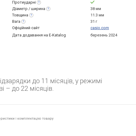
Протиударні
Діаметр /
ширина
38 мм
Товщина
11.3 мм
Вага
31 г
Офіційний сайт
casio.com
Дата додавання на E-Katalog
березень 2024
ідзарядки до 11 місяців, у режимі
 – до 22 місяців.
ристики і комплектацію товару