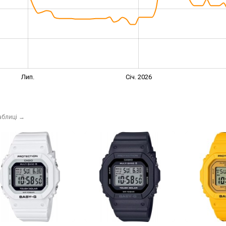
Лип.
Січ. 2026
аблиці
→