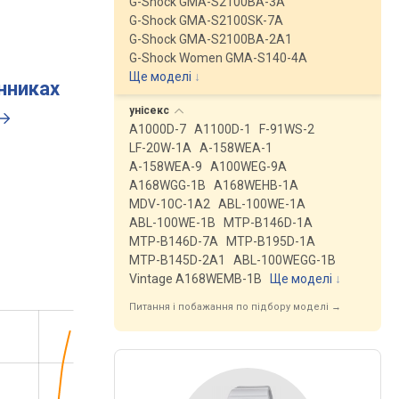
G-Shock GMA-S2100BA-3A
G-Shock GMA-S2100SK-7A
G-Shock GMA-S2100BA-2A1
G-Shock Women GMA-S140-4A
Ще моделі
↓
инниках
унісекс
A1000D-7
A1100D-1
F-91WS-2
LF-20W-1A
A-158WEA-1
A-158WEA-9
A100WEG-9A
A168WGG-1B
A168WEHB-1A
MDV-10C-1A2
ABL-100WE-1A
ABL-100WE-1B
MTP-B146D-1A
MTP-B146D-7A
MTP-B195D-1A
MTP-B145D-2A1
ABL-100WEGG-1B
Vintage A168WEMB-1B
Ще моделі
↓
Питання і побажання по підбору моделі →