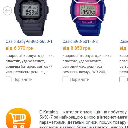
Casio Baby-G BGD-5650-1
Casio BGD-501FS-2
Casi
від 6 370 грн.
від 8 850 грн.
від 
кварцові, корпус годинника
кварцові, корпус годинника
квар
пластик, ударозахист,
пластик, ударозахист,
плас
сонячна батарея, світовий
світовий час, ремінець:
світ
час, ремінець: ремінець
ремінець каучук, WR 200,
ремі
каучук, WR 100, Японія
Японія
Япон
порівняти
порівняти
E-Katalog
— каталог описів і цін на побутову
5650-7 за найкращою ціною в інтернет-мага
параметрами, детальні
описи
, пошук товару
експертів,
каталог брендів
і багато іншого. 