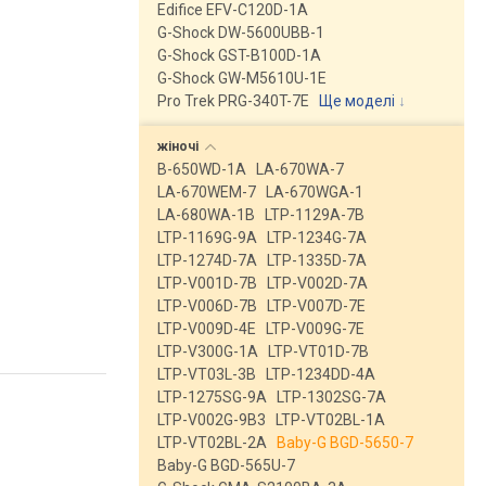
Edifice EFV-C120D-1A
G-Shock DW-5600UBB-1
G-Shock GST-B100D-1A
G-Shock GW-M5610U-1E
Pro Trek PRG-340T-7E
Ще моделі
↓
жіночі
B-650WD-1A
LA-670WA-7
LA-670WEM-7
LA-670WGA-1
LA-680WA-1B
LTP-1129A-7B
LTP-1169G-9A
LTP-1234G-7A
LTP-1274D-7A
LTP-1335D-7A
LTP-V001D-7B
LTP-V002D-7A
LTP-V006D-7B
LTP-V007D-7E
LTP-V009D-4E
LTP-V009G-7E
LTP-V300G-1A
LTP-VT01D-7B
LTP-VT03L-3B
LTP-1234DD-4A
LTP-1275SG-9A
LTP-1302SG-7A
LTP-V002G-9B3
LTP-VT02BL-1A
LTP-VT02BL-2A
Baby-G BGD-5650-7
Baby-G BGD-565U-7