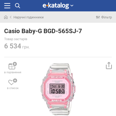
Наручні годинники
Фільтр
Шукали
раніше
Casio Baby-G BGD-565SJ-7
Товар застарів
6 534
грн.
в порівняння
в список