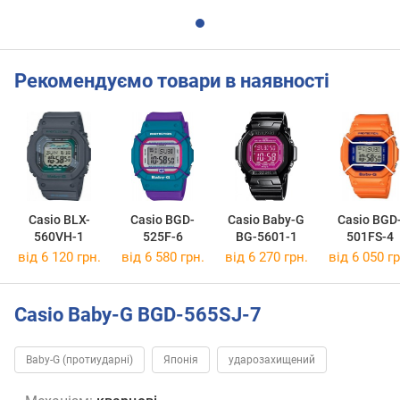
Рекомендуємо товари в наявності
Casio BLX-
Casio BGD-
Casio Baby-G
Casio BGD
560VH-1
525F-6
BG-5601-1
501FS-4
від 6 120 грн.
від 6 580 грн.
від 6 270 грн.
від 6 050 гр
Casio Baby-G BGD-565SJ-7
Baby-G (протиударні)
Японія
ударозахищений