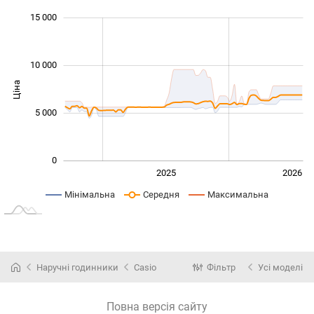
 000
 000
 000
 000
 000
 000
15 000
10 000
Ціна
10 000
5 000
0
2024
2027
2025
2026
L
Мінімальна
Середня
Максимальна
Наручні годинники
Casio
Фільтр
Усі моделі
Повна версія сайту