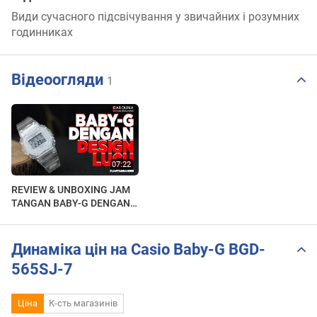
Види сучасного підсвічування у звичайних і розумних
годинниках
Відеоогляди
1
REVIEW & UNBOXING JAM
TANGAN BABY-G DENGAN
DESIGN LUCU DAN KECIL II
BGD-565-SERIES
Динаміка цін на Casio Baby-G BGD-
565SJ-7
Ціна
К-сть магазинів