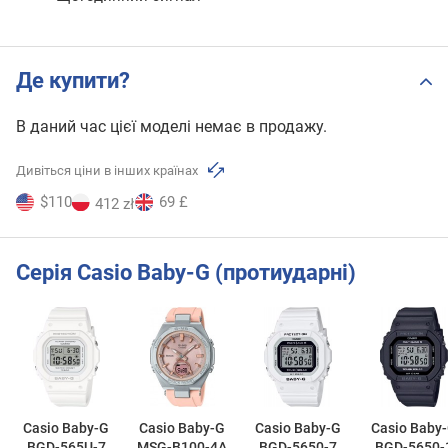
Де купити?
В даний час цієї моделі немає в продажу.
Дивіться ціни в інших країнах
$110
69 £
412 zł
Серія Casio Baby-G (протиударні)
Casio Baby-G
Casio Baby-G
Casio Baby-G
Casio Baby
BGD-565U-7
MSG-B100-4A
BGD-5650-7
BGD-5650-