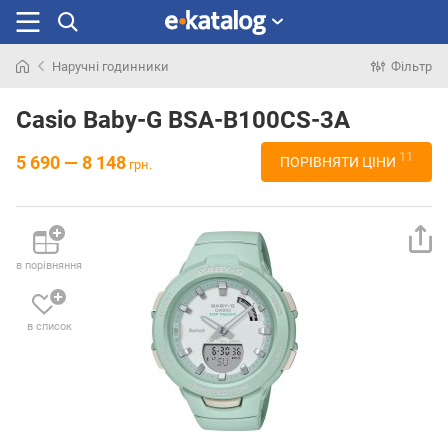
Наручні годинники
Фільтр
Шукали
раніше
Casio Baby-G BSA-B100CS-3A
11
5 690 — 8 148
ПОРІВНЯТИ ЦІНИ
грн.
в порівняння
в список