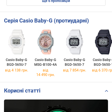
ще
6
пропозицій
Серія Casio Baby-G (протиударні)
Casio Baby-G
Casio Baby-G
Casio Baby-G
Casio Baby
BGD-565U-7
MSG-B100-4A
BGD-5650-7
BGD-5650-
від 4 138 грн.
від
від 7 854 грн.
від 6 370 гр
14 490 грн.
Корисні статті