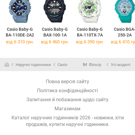
Casio Baby-G
Casio Baby-G
Casio Baby-G
Casio BGA
BA-110DE-2A2
BAX-100-1A
BA-110TX-7A
250-2A
від 6 310 грн.
від 6 460 грн.
від 6 390 грн.
від 6 410 гр
Наручні годинники
Casio
Фільтр
Усі моделі
Повна версія сайту
Політика конфіденційності
Запитання й побажання щодо сайту
Магазинам
Каталог наручних годинників 2026 - новинки, хіти
продажів,
купити наручні годинники
.