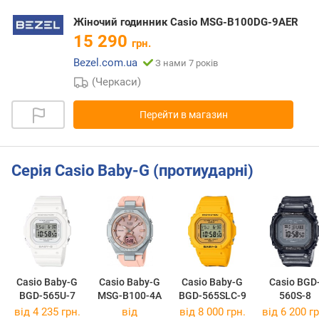
Жіночий годинник Casio MSG-B100DG-9AER
15 290
грн.
Bezel.com.ua
З нами 7 років
(Черкаси)
Перейти в магазин
Серія Casio Baby-G (протиударні)
Casio Baby-G
Casio Baby-G
Casio Baby-G
Casio BGD
BGD-565U-7
MSG-B100-4A
BGD-565SLC-9
560S-8
від 4 235 грн.
від
від 8 000 грн.
від 6 200 гр