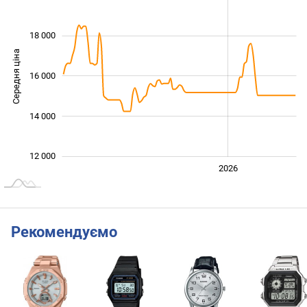
18 000
Середня ціна
16 000
12 000
14 000
12 000
2024
2025
2028
2026
L
Рекомендуємо