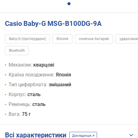
Casio Baby-G MSG-B100DG-9A
Baby-G (протиударні)
Японія
сонячна батарея
ударозах
Bluetooth
Механізм:
кварцові
Країна походження:
Японія
Тип циферблата:
змішаний
Корпус:
сталь
Ремінець:
сталь
Вага:
75 г
Всі характеристики
Докладніше