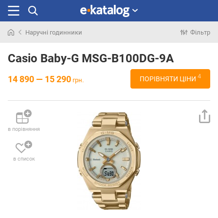
Наручні годинники
Фільтр
Шукали
раніше
Casio Baby-G MSG-B100DG-9A
4
14 890 — 15 290
ПОРІВНЯТИ ЦІНИ
грн.
в порівняння
в список