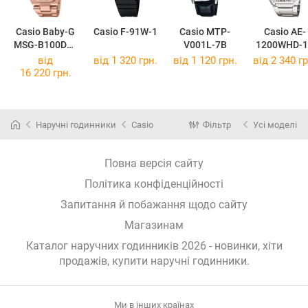
Casio Baby-G
Casio F-91W-1
Casio MTP-
Casio AE-
MSG-B100DG-
V001L-7B
1200WHD-1
4A
від
від 1 320 грн.
від 1 120 грн.
від 2 340 гр
16 220 грн.
Наручні годинники
Casio
Фільтр
Усі моделі
Повна версія сайту
Політика конфіденційності
Запитання й побажання щодо сайту
Магазинам
Каталог наручних годинників 2026 - новинки, хіти
продажів,
купити наручні годинники
.
Ми в інших країнах