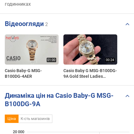
годинниках
Відеоогляди
2
Casio Baby-G MSG-
Casio Baby G MSG-B100DG-
B100DG-4AER
9A Gold Steel Ladies
Watches
Динаміка цін на Casio Baby-G MSG-
B100DG-9A
Ціна
К-сть магазинів
 000
 000
 000
 000
 000
 000
20 000