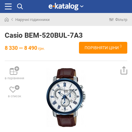
Наручні годинники
Фільтр
Шукали
раніше
Casio BEM-520BUL-7A3
3
8 330 — 8 490
ПОРІВНЯТИ ЦІНИ
грн.
в порівняння
в список