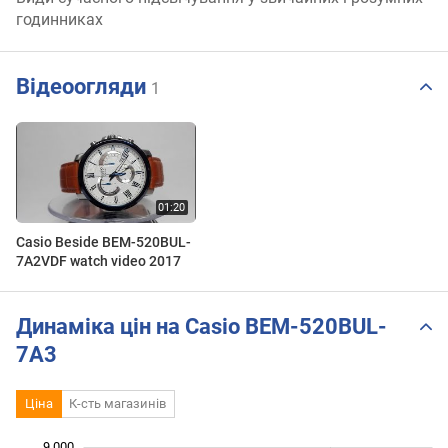
годинниках
Відеоогляди
1
Casio Beside BEM-520BUL-
7A2VDF watch video 2017
Динаміка цін на Casio BEM-520BUL-
7A3
Ціна
К-сть магазинів
 000
 500
 500
 500
 000
 000
9 000