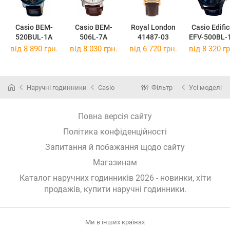
Casio BEM-
Casio BEM-
Royal London
Casio Edifi
520BUL-1A
506L-7A
41487-03
EFV-500BL-
від 8 890 грн.
від 8 030 грн.
від 6 720 грн.
від 8 320 гр
Наручні годинники
Casio
Фільтр
Усі моделі
Повна версія сайту
Політика конфіденційності
Запитання й побажання щодо сайту
Магазинам
Каталог наручних годинників 2026 - новинки, хіти
продажів,
купити наручні годинники
.
Ми в інших країнах