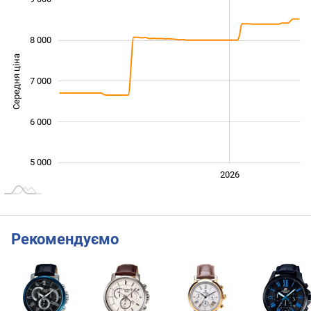
8 000
Середня ціна
7 000
5 500
6 000
5 000
2024
2025
2028
2026
L
Рекомендуємо