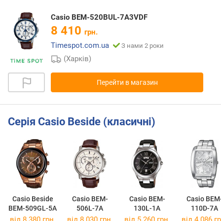
Casio BEM-520BUL-7A3VDF
8 410
грн.
Timespot.com.ua
З нами 2 роки
(Харків)
Перейти в магазин
Серія Casio Beside (класичні)
Casio Beside
Casio BEM-
Casio BEM-
Casio BEM
BEM-509GL-5A
506L-7A
130L-1A
110D-7A
від 8 380 грн.
від 8 030 грн.
від 5 260 грн.
від 4 086 гр