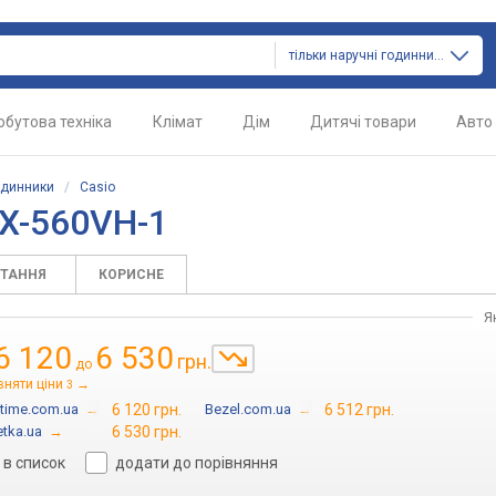
тільки наручні годинники
обутова техніка
Клімат
Дім
Дитячі товари
Авто
одинники
/
Casio
LX-560VH-1
ИТАННЯ
КОРИСНЕ
Я
6 120
6 530
грн.
до
вняти ціни
→
3
time.com.ua
→
6 120 грн.
Bezel.com.ua
→
6 512 грн.
tka.ua
→
6 530 грн.
в список
додати до порівняння