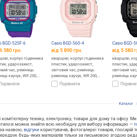
o BGD-525F-6
Casio BGD-560-4
Casio BGD-5
6 580 грн.
від 5 890 грн.
від 5 580 г
цові, корпус годинника
кварцові, корпус годинника
кварцові, ко
тик, ударозахист,
пластик, ударозахист,
пластик, уда
овий час, ремінець:
світовий час, ремінець:
світовий час
нець каучук, WR 200,
ремінець каучук, WR 200,
ремінець кау
ія
Японія
Японія
порівняти
порівняти
порівн
Каталог
 і комп'ютерну техніку, електроніку, товари для дому та офісу. 
каталозі можна знайти всю необхідну для вибору інформацію —
п
 за назвою,
відгуки
користувачів, фотогалереї товарів, глосарій те
Передрук будь-яких матеріалів тільки за письмовою згодою реда