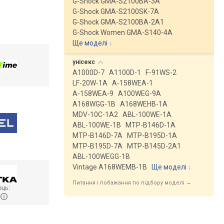
G-Shock GMA-S2100BA-3A
G-Shock GMA-S2100SK-7A
G-Shock GMA-S2100BA-2A1
G-Shock Women GMA-S140-4A
Ще моделі
↓
унісекс
A1000D-7
A1100D-1
F-91WS-2
LF-20W-1A
A-158WEA-1
A-158WEA-9
A100WEG-9A
A168WGG-1B
A168WEHB-1A
MDV-10C-1A2
ABL-100WE-1A
ABL-100WE-1B
MTP-B146D-1A
MTP-B146D-7A
MTP-B195D-1A
MTP-B195D-7A
MTP-B145D-2A1
ABL-100WEGG-1B
Vintage A168WEMB-1B
Ще моделі
↓
Питання і побажання по підбору моделі →
ць:
W