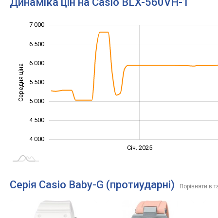
Динаміка цін на Casio BLX-560VH-1
7 000
3 000
3 500
7 500
6 500
6 000
Середня ціна
5 500
4 000
5 000
4 500
4 000
Січ. 2027
Лип.
Січ. 2025
L
Серія Casio Baby-G (протиударні)
Порівняти в т