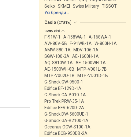
Seiko
SKMEI
Swiss Military
TISSOT
Усі бренди
Casio
(
стать
)
чоловічі
F-91W-1
A-158WA-1
A-168WA-1
AW-80V-5B
F-91WB-1A
W-800H-1A
AMW-880-1A
MDV-106-1A
SGW-100-3A
AE-1600H-1A
AQ-S810W-1A
AE-1500WH-1A
AE-1500WH-8B
MTP-V001L-7B
MTP-V002D-1B
MTP-VD01D-1B
G-Shock GW-9500-1
Edifice EF-129D-1A
G-Shock GA-B010-1A
Pro Trek PRW-35-1A
Edifice EFV-620D-2A
G-Shock DW-5600UE-1
G-Shock GA-B2100-1A
Oceanus OCW-S100-1A
Edifice ECB-950DB-2A