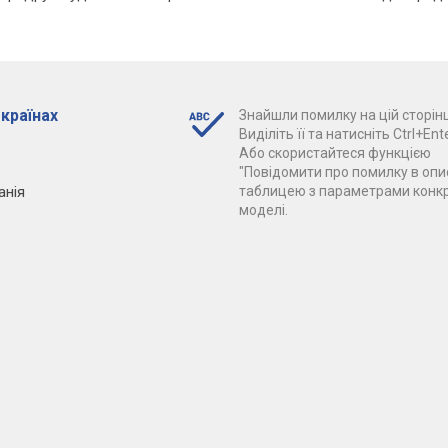
 країнах
Знайшли помилку на цій сторінц
Виділіть її та натисніть Ctrl+Ente
Або скористайтеся функцією
"Повідомити про помилку в опис
анія
таблицею з параметрами конк
моделі.