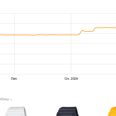
Лип.
Січ. 2026
аблиці
→