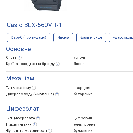
Casio BLX-560VH-1
Baby-G (протиударні)
Японія
фази місяця
ударозахи
Основне
Стать
жіночі
Країна походження
бренду
Японія
Механізм
Тип
механізму
кварцові
Джерело ходу
(живлення)
батарейка
Циферблат
Тип
циферблата
цифровий
Підсвічування
електронне
Функції та
можливості
будильник