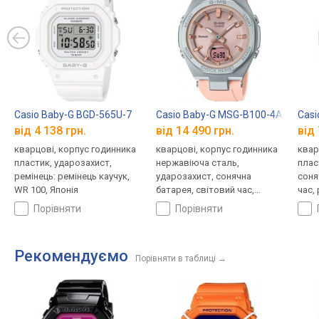
Casio Baby-G BGD-565U-7
Casio Baby-G MSG-B100-4A
Casi
від 4 138 грн.
від 14 490 грн.
від 
кварцові, корпус годинника
кварцові, корпус годинника
квар
пластик, ударозахист,
нержавіюча сталь,
плас
ремінець: ремінець каучук,
ударозахист, сонячна
соня
WR 100, Японія
батарея, світовий час,
час,
Bluetooth, ремінець: ремінець
кауч
порівняти
порівняти
каучук, WR 100, Японія
Рекомендуємо
Порівняти в таблиці
→