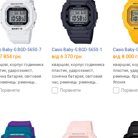
o Baby-G BGD-5650-7
Casio Baby-G BGD-5650-1
Casio Baby-
7 854 грн.
від 6 370 грн.
від 8 000 г
цові, корпус годинника
кварцові, корпус годинника
кварцові, ко
тик, ударозахист,
пластик, ударозахист,
пластик, уда
чна батарея, світовий
сонячна батарея, світовий
ремінець: бр
 ремінець: ремінець
час, ремінець: ремінець
Японія
ук, WR 100, Японія
каучук, WR 100, Японія
порівняти
порівняти
порівн