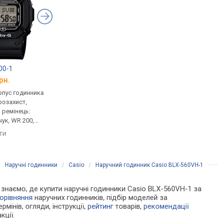
00-1
Casio Baby-G BGD-565GC-2
Casio Baby-G BGD-5
рн.
від 5 350 грн.
від 4 578 грн.
рпус годинника
кварцові, корпус годинника
кварцові, корпус го
розахист,
пластик, ударозахист,
пластик, ударозахист
, ремінець:
ремінець: ремінець каучук,
ремінець: ремінець ка
чук, WR 200,
WR 100, Японія
WR 100, Японія
яти
порівняти
порівняти
/
Наручні годинники
/
Casio
/
Наручний годинник Casio BLX-560VH-1
Ми знаємо, де купити наручні годинники Casio BLX-560VH-1 за
орівняння
наручних годинників, підбір моделей за
рмінів, огляди, інструкції,
рейтинг
товарів,
рекомендації
кції.