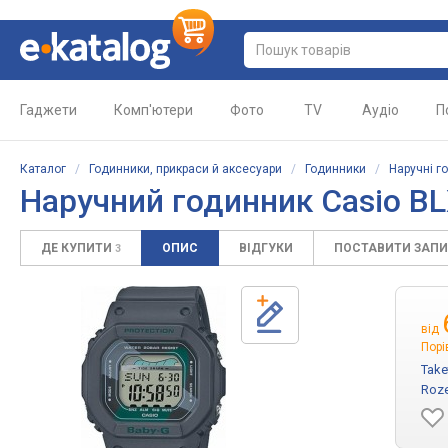
Гаджети
Комп'ютери
Фото
TV
Аудіо
П
Каталог
/
Годинники, прикраси й аксесуари
/
Годинники
/
Наручні г
Наручний годинник Casio B
ДЕ КУПИТИ
ОПИС
ВІДГУКИ
ПОСТАВИТИ ЗАП
3
від
Порі
Take
Roze