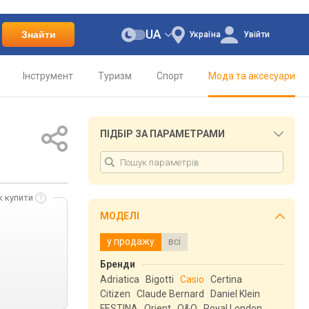
UA
Знайти
Україна
Увійти
Інструмент
Туризм
Спорт
Мода та аксесуари
ПІДБІР ЗА ПАРАМЕТРАМИ
к купити
МОДЕЛІ
у продажу
всі
Бренди
Adriatica
Bigotti
Casio
Certina
Citizen
Claude Bernard
Daniel Klein
FESTINA
Orient
Q&Q
Royal London