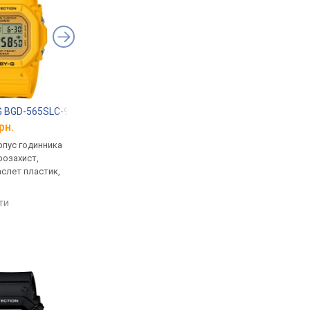
G BGD-565SLC-9
Casio BGD-560S-8
Casio Baby-G BGA-1
рн.
від 6 200 грн.
від 7 010 грн.
рпус годинника
кварцові, корпус годинника
кварцові, корпус го
розахист,
пластик, ударозахист,
пластик, ударозахист
аслет пластик,
світовий час, ремінець:
світовий час, ремінец
браслет пластик, WR 200,
ремінець каучук, WR 
Японія
Японія
яти
порівняти
порівняти