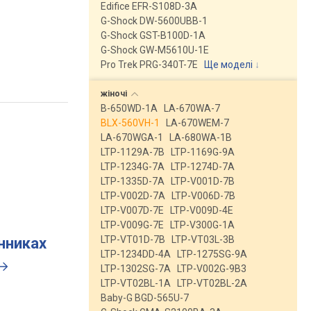
Edifice EFR-S108D-3A
G-Shock DW-5600UBB-1
G-Shock GST-B100D-1A
G-Shock GW-M5610U-1E
Pro Trek PRG-340T-7E
Ще моделі
↓
жіночі
B-650WD-1A
LA-670WA-7
BLX-560VH-1
LA-670WEM-7
LA-670WGA-1
LA-680WA-1B
LTP-1129A-7B
LTP-1169G-9A
LTP-1234G-7A
LTP-1274D-7A
LTP-1335D-7A
LTP-V001D-7B
LTP-V002D-7A
LTP-V006D-7B
LTP-V007D-7E
LTP-V009D-4E
LTP-V009G-7E
LTP-V300G-1A
LTP-VT01D-7B
LTP-VT03L-3B
инниках
LTP-1234DD-4A
LTP-1275SG-9A
LTP-1302SG-7A
LTP-V002G-9B3
LTP-VT02BL-1A
LTP-VT02BL-2A
Baby-G BGD-565U-7