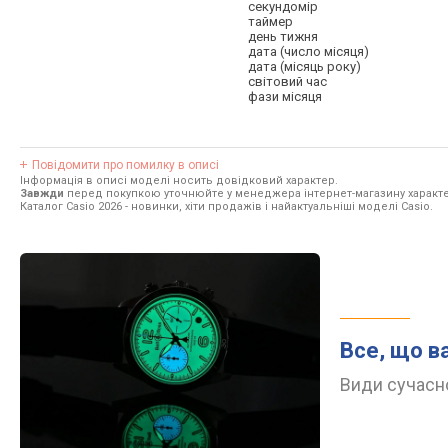
секундомір
таймер
день тижня
дата (число місяця)
дата (місяць року)
світовий час
фази місяця
Повідомити про помилку в описі
Інформація в описі моделі носить довідковий характер.
Завжди
перед покупкою уточнюйте у менеджера інтернет-магазину характе
Каталог Casio 2026
- новинки, хіти продажів і найактуальніші моделі Casio.
Все, що в
Види сучасно