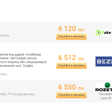
6 120
грн.
итись
Перейти в магазин
ізм від ударів та вібрації.
6 512
тлення. Світловий сигнал
грн.
ного відліку або секундоміра).
динований час). Графік
Перейти в магазин
тись
6 530
грн.
Продаве
Київ)
Поскаржитись
Перейти в магазин
Laus-