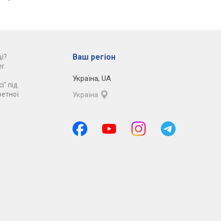
Ваш регіон
і?
r.
Україна
,
UA
і" під
ретної
Україна