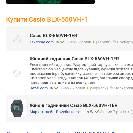
Купити Casio BLX-560VH-1
Casio BLX-560VH-1ER
Taketime.com.ua
З нами 9 років
(Харків)
Поскарж
Жіночий годинник Casio BLX-560VH-1ER
Електронний годинник. Удароміцний корпус захищає механ
Електролюмінесц
ентне підсвічування, функція післясві
оповіщення (при будильнику, закінчення таймера зворот
Світовий час 29 годинних зон (48 міст, загальний скоор
припливів та відливів на певну
... ще
Bezel.com.ua
З нами 7 років
(Черкаси)
Поскаржи
Жіночі годинники Casio BLX-560VH-1ER
Маркетплейс:
Rozetka.ua
Laus-W
З нами 7 років
(