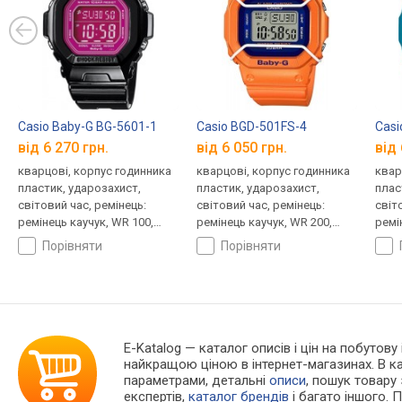
Casio Baby-G BG-5601-1
Casio BGD-501FS-4
Casi
від 6 270 грн.
від 6 050 грн.
від 
кварцові, корпус годинника
кварцові, корпус годинника
квар
пластик, ударозахист,
пластик, ударозахист,
плас
світовий час, ремінець:
світовий час, ремінець:
світ
ремінець каучук, WR 100,
ремінець каучук, WR 200,
ремі
Японія
Японія
Япон
порівняти
порівняти
E-Katalog
— каталог описів і цін на побутову
найкращою ціною в інтернет-магазинах. В 
параметрами, детальні
описи
, пошук товару
експертів,
каталог брендів
і багато іншого. 