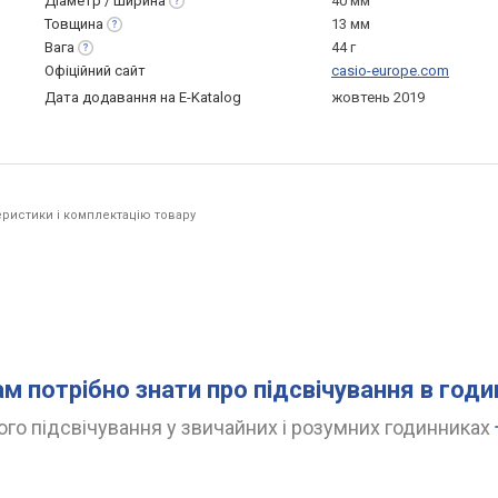
Діаметр /
ширина
40 мм
Товщина
13 мм
Вага
44 г
Офіційний сайт
casio-europe.com
Дата додавання на E-Katalog
жовтень 2019
ристики і комплектацію товару
ам потрібно знати про підсвічування в год
го підсвічування у звичайних і розумних годинниках