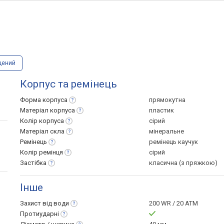
щений
Корпус та ремінець
Форма
корпуса
прямокутна
Матеріал
корпуса
пластик
Колір
корпуса
сірий
Матеріал
скла
мінеральне
Ремінець
ремінець каучук
Колір
ремінця
сірий
Застібка
класична (з пряжкою)
Інше
Захист від
води
200 WR / 20 ATM
Протиударні