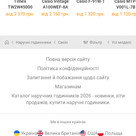
Timex
Casio Vintage
Casio F-91W-1
Casio MTP
TW2W45000
A100WEF-8A
V001L-7B
від 3 370 грн.
від 2 160 грн.
від 1 320 грн.
від 1 120 гр
Наручні годинники
Casio
Фільтр
Усі моделі
Повна версія сайту
Політика конфіденційності
Запитання й побажання щодо сайту
Магазинам
Каталог наручних годинників 2026 - новинки, хіти
продажів,
купити наручні годинники
.
Ми в інших країнах
Україна
Велика Британія
США
Польща