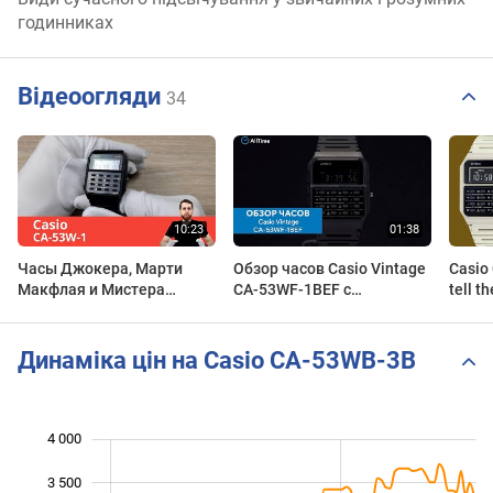
годинниках
Відеоогляди
34
Часы Джокера, Марти
Обзор часов Casio Vintage
Casio
Макфлая и Мистера
CA-53WF-1BEF с
tell t
Хайзенберга / Casio CA-
хронографом. Японские
versio
53W-1 - Обзор и Настройка
наручные часы. AllTime
calcul
Динаміка цін на Casio CA-53WB-3B
4 000
 500
500
0
3 500