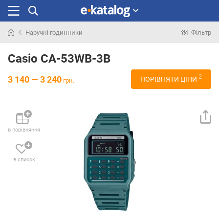
Наручні годинники
Фільтр
Шукали
раніше
Casio CA-53WB-3B
2
3 140 — 3 240
ПОРІВНЯТИ ЦІНИ
грн.
в порівняння
в список