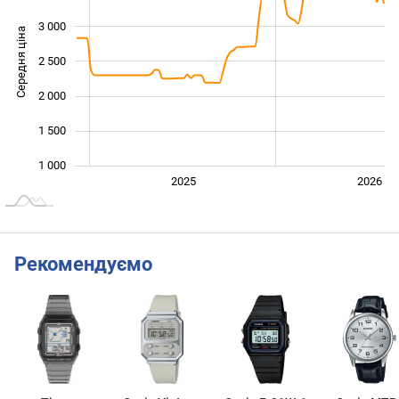
3 000
Середня ціна
2 500
1 000
2 000
1 500
1 000
2024
2027
2025
2026
L
Рекомендуємо