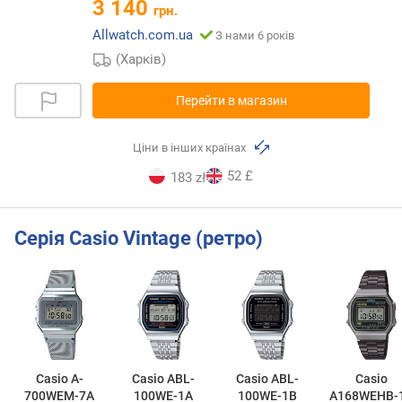
3 140
грн.
Allwatch.com.ua
З нами 6 років
(Харків)
Перейти в магазин
Ціни в інших країнах
52 £
183 zł
Серія Casio Vintage (ретро)
Casio A-
Casio ABL-
Casio ABL-
Casio
700WEM-7A
100WE-1A
100WE-1B
A168WEHB-