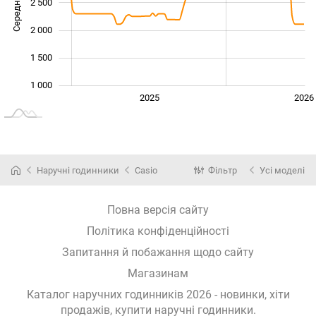
Середня ціна
2 500
1 000
2 000
1 500
1 000
2024
2027
2025
2026
L
Наручні годинники
Casio
Фільтр
Усі моделі
Повна версія сайту
Політика конфіденційності
Запитання й побажання щодо сайту
Магазинам
Каталог наручних годинників 2026 - новинки, хіти
продажів,
купити наручні годинники
.