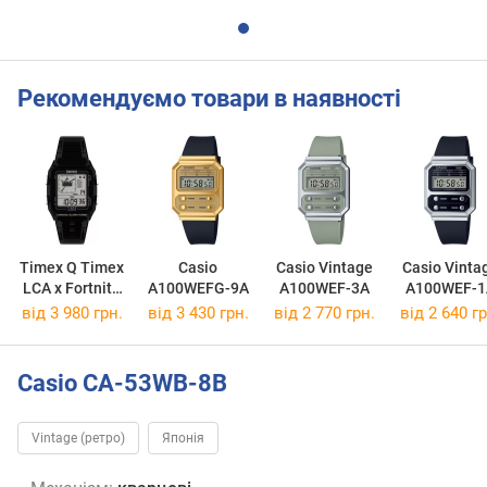
Рекомендуємо товари в наявності
Timex Q Timex
Casio
Casio Vintage
Casio Vinta
LCA x Fortnite
A100WEFG-9A
A100WEF-3A
A100WEF-1
TW2W96500
від 3 980 грн.
від 3 430 грн.
від 2 770 грн.
від 2 640 гр
Casio CA-53WB-8B
Vintage (ретро)
Японія