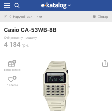
Наручні годинники
Фільтр
Шукали
раніше
Casio CA-53WB-8B
Очікується у продажу
4 184
грн.
в порівняння
в список