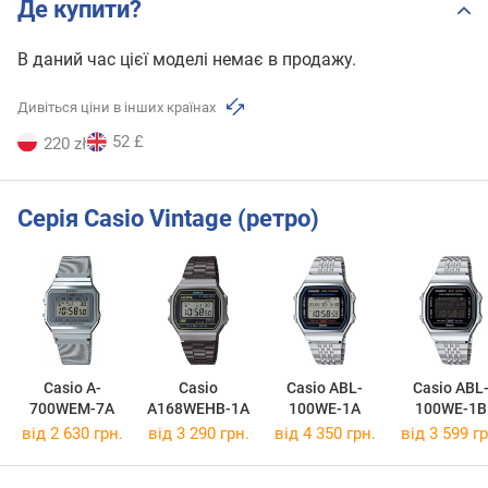
Де купити?
В даний час цієї моделі немає в продажу.
Дивіться ціни в інших країнах
52 £
220 zł
Серія Casio Vintage (ретро)
Casio A-
Casio
Casio ABL-
Casio ABL
700WEM-7A
A168WEHB-1A
100WE-1A
100WE-1B
від 2 630 грн.
від 3 290 грн.
від 4 350 грн.
від 3 599 гр