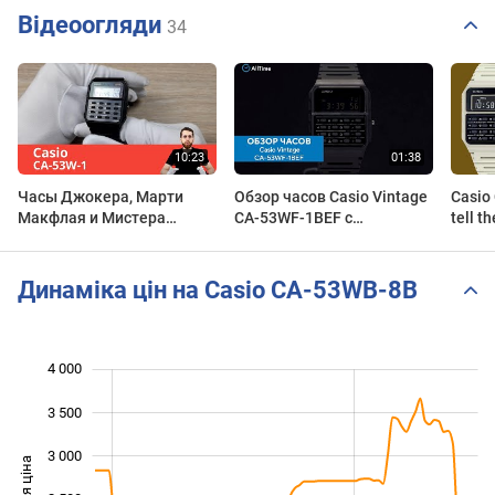
Відеоогляди
34
Часы Джокера, Марти
Обзор часов Casio Vintage
Casio
Макфлая и Мистера
CA-53WF-1BEF с
tell t
Хайзенберга / Casio CA-
хронографом. Японские
versio
53W-1 - Обзор и Настройка
наручные часы. AllTime
calcul
Динаміка цін на Casio CA-53WB-8B
4 000
 500
500
0
3 500
3 000