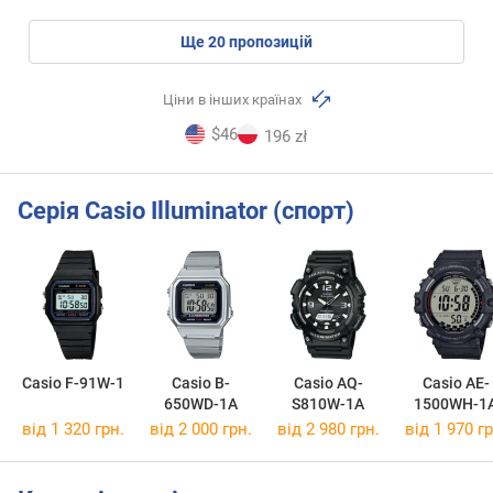
ще
20
пропозицій
Ціни в інших країнах
$46
196 zł
Серія Casio Illuminator (спорт)
Casio F-91W-1
Casio B-
Casio AQ-
Casio AE-
650WD-1A
S810W-1A
1500WH-1
від 1 320 грн.
від 2 000 грн.
від 2 980 грн.
від 1 970 гр