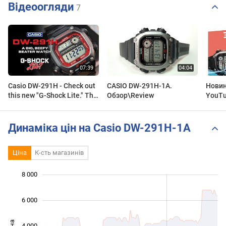
Відеоогляди
7
Casio DW-291H - Check out
CASIO DW-291H-1A.
Новин
this new "G-Shock Lite." The
Обзор\Review
YouTu
perfect big, beefy, beater
(Casi
watch!
tactic
Динаміка цін на Casio DW-291H-1A
Ціна
К-сть магазинів
8 000
 000
 000
 000
 000
 000
 000
 000
6 000