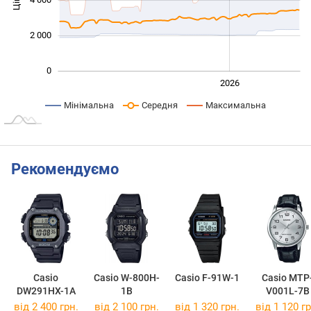
Ціна
4 000
1 000
2 000
0
2024
2025
2028
2026
L
Мінімальна
Середня
Максимальна
Рекомендуємо
Casio
Casio W-800H-
Casio F-91W-1
Casio MTP
DW291HX-1A
1B
V001L-7B
від 2 400 грн.
від 2 100 грн.
від 1 320 грн.
від 1 120 гр