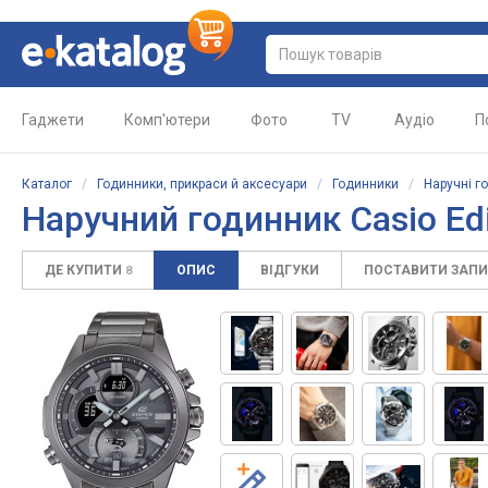
Гаджети
Комп'ютери
Фото
TV
Аудіо
П
Каталог
/
Годинники, прикраси й аксесуари
/
Годинники
/
Наручні г
Наручний годинник Casio Ed
ДЕ КУПИТИ
ОПИС
ВІДГУКИ
ПОСТАВИТИ ЗАП
8