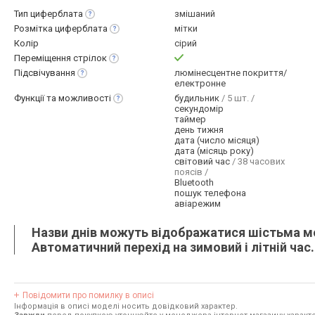
Тип
циферблата
змішаний
Розмітка
циферблата
мітки
Колір
сірий
Переміщення
стрілок
Підсвічування
люмінесцентне покриття/
електронне
Функції та
можливості
будильник
/ 5 шт. /
секундомір
таймер
день тижня
дата (число місяця)
дата (місяць року)
світовий час
/ 38 часових
поясів /
Bluetooth
пошук телефона
авіарежим
Назви днів можуть відображатися шістьма м
Автоматичний перехід на зимовий і літній час.
Повідомити про помилку в описі
Інформація в описі моделі носить довідковий характер.