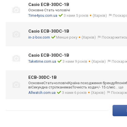
Casio ECB-30DC-1B
Основне Стать чоловічі
Time4you.com.ua
З нами 5 років
(Харків)
Поскар
Casio ECB-30DC-1B
in-z-box.com
Менше року
(Харків)
Поскаржитис
Casio ECB-30DC-1B
Taketime.com.ua
З нами 9 років
(Харків)
Поскарж
ECB-30DC-1B
ОсновнеСтатьчол
овічіКраїна походження брендуЯпоні
віСекундна стрілканемаєТоч
ність хода+/- 15 с/міс
... ще
Allwatch.com.ua
З нами 6 років
(Харків)
Поскарж