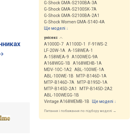
G-Shock GMA-S2100BA-3A
G-Shock GMA-S2100SK-7A
G-Shock GMA-S2100BA-2A1
G-Shock Women GMA-S140-4A
Ще моделі
↓
унісекс
инниках
A1000D-7
A1100D-1
F-91WS-2
LF-20W-1A
A-158WEA-1
A-158WEA-9
A100WEG-9A
A168WGG-1B
A168WEHB-1A
MDV-10C-1A2
ABL-100WE-1A
ABL-100WE-1B
MTP-B146D-1A
MTP-B146D-7A
MTP-B195D-1A
MTP-B145D-2A1
MTP-B145D-2A2
ABL-100WEGG-1B
Vintage A168WEMB-1B
Ще моделі
↓
Питання і побажання по підбору моделі →