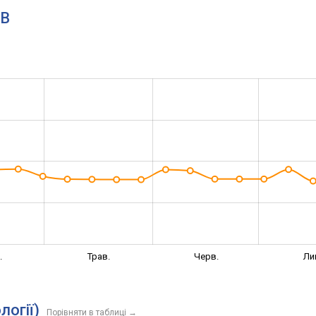
1B
.
Трав.
Черв.
Ли
логії)
Порівняти в таблиці
→