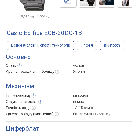
Відео
Фото
23
17
Casio Edifice ECB-30DC-1B
Edifice (чоловічі, спорт і технології)
Японія
Bluetooth
Основне
Стать
чоловічі
Країна походження
бренду
Японія
Механізм
Тип
механізму
кварцові
Секундна
стрілка
немає
Точність
хода
+/- 15 с/міс
Джерело ходу
(живлення)
батарейка
/ CR2016 /
Циферблат