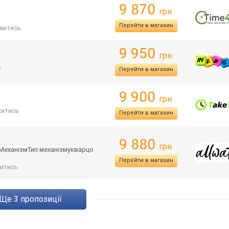
9 870
грн.
Перейти в магазин
житись
9 950
грн.
ь
Перейти в магазин
9 900
грн.
итись
Перейти в магазин
9 880
грн.
яМех
анізмТип механізмукварцо
Перейти в магазин
итись
ще
3
пропозиції