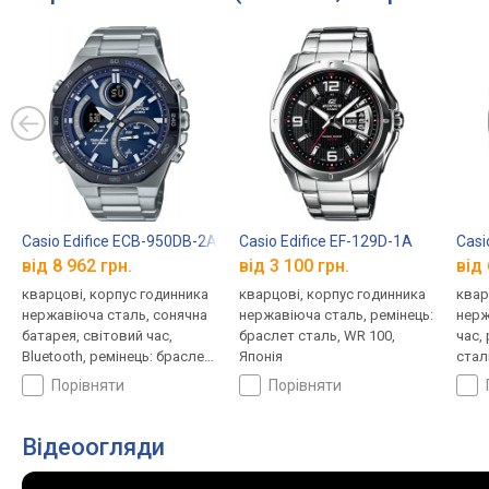
Casio Edifice ECB-950DB-2A
Casio Edifice EF-129D-1A
Casi
від 8 962 грн.
від 3 100 грн.
від 
кварцові, корпус годинника
кварцові, корпус годинника
квар
нержавіюча сталь, сонячна
нержавіюча сталь, ремінець:
нерж
батарея, світовий час,
браслет сталь, WR 100,
час,
Bluetooth, ремінець: браслет
Японія
стал
сталь, WR 100, Японія
порівняти
порівняти
Відеоогляди