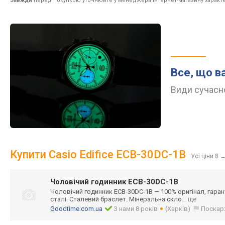
Завжди
перед покупкою уточнюйте у менеджера інтернет-магазину характе
Все, що в
Види сучасно
Купити Casio Edifice ECB-30DC-1B
Усі ціни 8
Чоловічий годинник ECB-30DC-1B
Чоловічий годинник ECB-30DC-1B — 100% оригінал, гарант
сталі. Сталевий браслет. Мінеральна скло
... ще
Goodtime.com.ua
З нами 8 років
(Харків)
Поскар