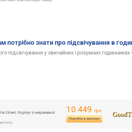
ристики і комплектацію товару
ам потрібно знати про підсвічування в год
го підсвічування у звичайних і розумних годинниках
→
10 449
грн.
ія 24 міс. Корпус з неіржавкої
Перейти в магазин
житись