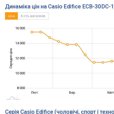
Динаміка цін на Casio Edifice ECB-30DC-
Ціна
К-сть магазинів
16 000
11 000
13 000
18 000
6 000
7 000
9 000
4 000
14 000
Середня ціна
12 000
10 000
10 000
8 000
Серп.
Вер.
Лют.
Бер.
Квіт
L
Серія Casio Edifice (чоловічі, спорт і техно