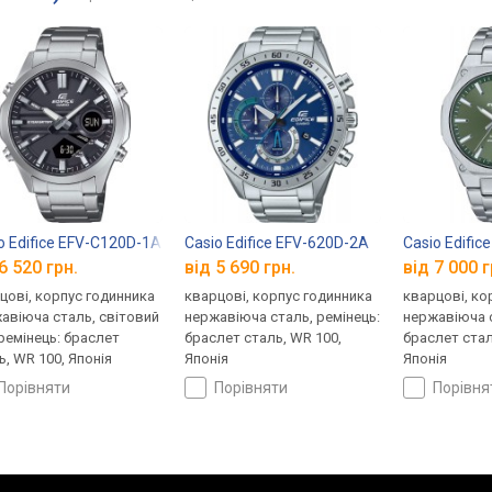
o Edifice EFV-C120D-1A
Casio Edifice EFV-620D-2A
Casio Edifi
6 520 грн.
від 5 690 грн.
від 7 000 г
цові, корпус годинника
кварцові, корпус годинника
кварцові, ко
авіюча сталь, світовий
нержавіюча сталь, ремінець:
нержавіюча с
 ремінець: браслет
браслет сталь, WR 100,
браслет стал
ь, WR 100, Японія
Японія
Японія
порівняти
порівняти
порівн