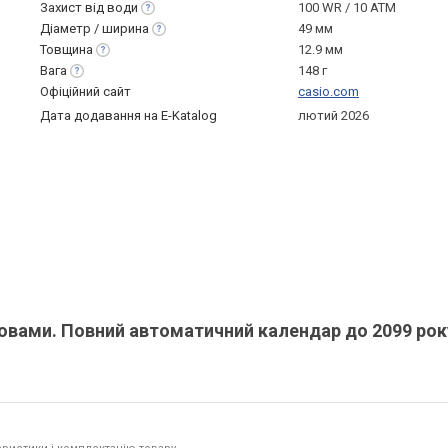
Захист від
води
100 WR / 10 ATM
Діаметр /
ширина
49 мм
Товщина
12.9 мм
Вага
148 г
Офіційний сайт
casio.com
Дата додавання на E-Katalog
лютий 2026
овами. Повний автоматичний календар до 2099 рок