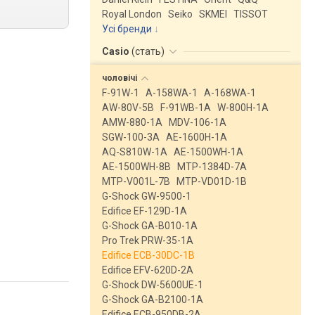
Royal London
Seiko
SKMEI
TISSOT
Усі бренди
Casio
(
стать
)
чоловічі
F-91W-1
A-158WA-1
A-168WA-1
AW-80V-5B
F-91WB-1A
W-800H-1A
AMW-880-1A
MDV-106-1A
SGW-100-3A
AE-1600H-1A
AQ-S810W-1A
AE-1500WH-1A
AE-1500WH-8B
MTP-1384D-7A
MTP-V001L-7B
MTP-VD01D-1B
G-Shock GW-9500-1
Edifice EF-129D-1A
G-Shock GA-B010-1A
Pro Trek PRW-35-1A
Edifice ECB-30DC-1B
Edifice EFV-620D-2A
G-Shock DW-5600UE-1
G-Shock GA-B2100-1A
Edifice ECB-950DB-2A