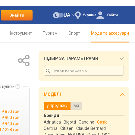
UA
Знайти
Україна
Увійти
Інструмент
Туризм
Спорт
Мода та аксесуари
ПІДБІР ЗА ПАРАМЕТРАМИ
к купити
МОДЕЛІ
у продажу
всі
9 870 грн.
Бренди
9 900 грн.
Adriatica
Bigotti
Candino
Casio
9 940 грн.
Certina
Citizen
Claude Bernard
12 228 грн.
Daniel Klein
FESTINA
Orient
Q&Q