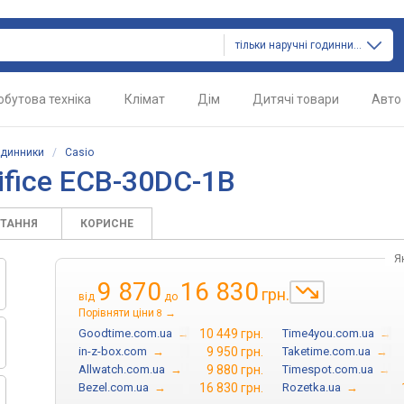
тільки наручні годинники
обутова техніка
Клімат
Дім
Дитячі товари
Авто
одинники
/
Casio
ifice ECB-30DC-1B
ИТАННЯ
КОРИСНЕ
Я
9 870
16 830
грн.
від
до
Порівняти ціни
→
8
Goodtime.com.ua
→
10 449 грн.
Time4you.com.ua
→
in-z-box.com
→
9 950 грн.
Taketime.com.ua
→
Allwatch.com.ua
→
9 880 грн.
Timespot.com.ua
→
Bezel.com.ua
→
16 830 грн.
Rozetka.ua
→