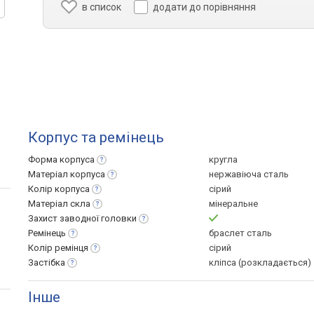
в список
додати до порівняння
Корпус та ремінець
Форма
корпуса
кругла
Матеріал
корпуса
нержавіюча сталь
Колір
корпуса
сірий
Матеріал
скла
мінеральне
Захист заводної
головки
Ремінець
браслет сталь
Колір
ремінця
сірий
Застібка
кліпса (розкладається)
Інше