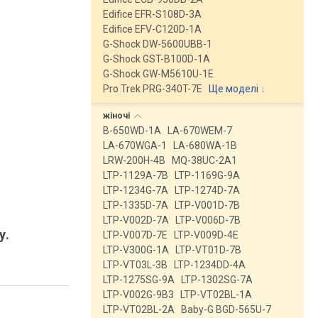
Edifice EFR-S108D-3A
Edifice EFV-C120D-1A
G-Shock DW-5600UBB-1
G-Shock GST-B100D-1A
G-Shock GW-M5610U-1E
Pro Trek PRG-340T-7E
Ще моделі
↓
жіночі
B-650WD-1A
LA-670WEM-7
LA-670WGA-1
LA-680WA-1B
LRW-200H-4B
MQ-38UC-2A1
LTP-1129A-7B
LTP-1169G-9A
LTP-1234G-7A
LTP-1274D-7A
LTP-1335D-7A
LTP-V001D-7B
LTP-V002D-7A
LTP-V006D-7B
у.
LTP-V007D-7E
LTP-V009D-4E
LTP-V300G-1A
LTP-VT01D-7B
LTP-VT03L-3B
LTP-1234DD-4A
LTP-1275SG-9A
LTP-1302SG-7A
LTP-V002G-9B3
LTP-VT02BL-1A
LTP-VT02BL-2A
Baby-G BGD-565U-7