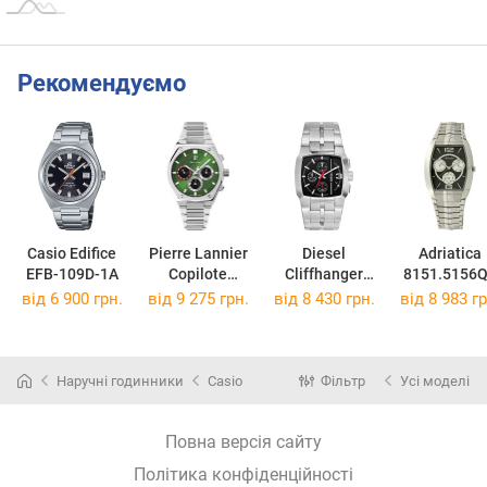
Рекомендуємо
Casio Edifice
Pierre Lannier
Diesel
Adriatica
EFB-109D-1A
Copilote
Cliffhanger
8151.5156
230F171
DZ4661
від 6 900 грн.
від 9 275 грн.
від 8 430 грн.
від 8 983 гр
Наручні годинники
Casio
Фільтр
Усі моделі
Повна версія сайту
Політика конфіденційності