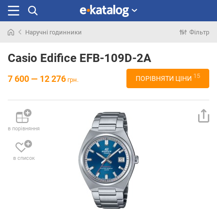
Наручні годинники
Фільтр
Шукали
раніше
Casio Edifice EFB-109D-2A
15
7 600 — 12 276
ПОРІВНЯТИ ЦІНИ
грн.
в порівняння
в список