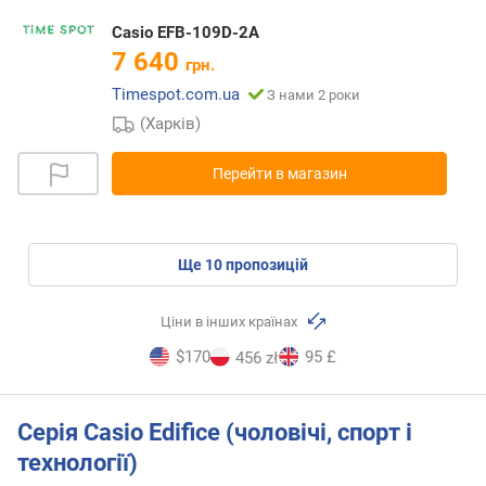
Casio EFB-109D-2A
7 640
грн.
Timespot.com.ua
З нами 2 роки
(Харків)
Перейти в магазин
ще
10
пропозицій
Ціни в інших країнах
$170
95 £
456 zł
Серія Casio Edifice (чоловічі, спорт і
технології)