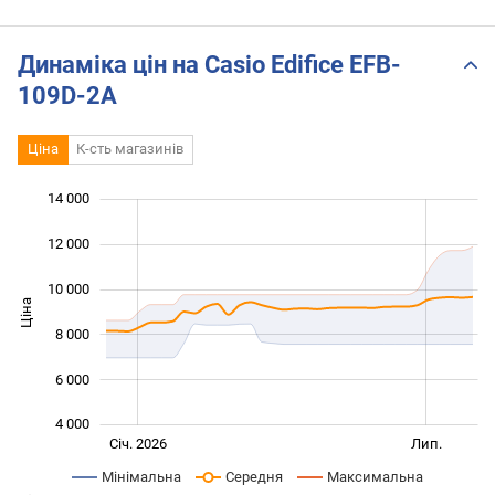
EFB-109D Unboxed
Динаміка цін на Casio Edifice EFB-
109D-2A
Ціна
К-сть магазинів
14 000
 000
 000
0
12 000
10 000
Ціна
10 000
8 000
6 000
4 000
Січ. 2027
Жовт.
Лип.
Січ. 2026
Лип.
L
Мінімальна
Середня
Максимальна