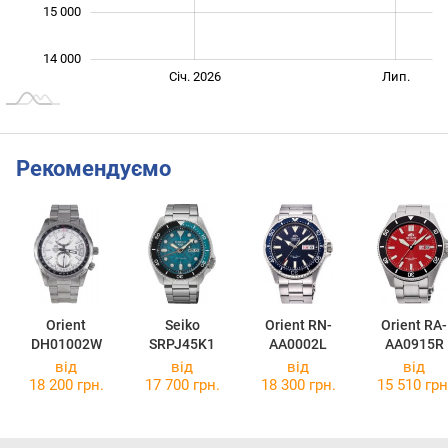
15 000
14 000
Січ. 2027
Лип.
Січ. 2026
Лип.
L
Рекомендуємо
Orient
Seiko
Orient RN-
Orient RA-
DH01002W
SRPJ45K1
AA0002L
AA0915R
від
від
від
від
18 200 грн.
17 700 грн.
18 300 грн.
15 510 грн