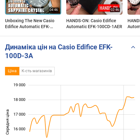
Unboxing The New Casio
HANDS-ON: Casio Edifice
HANDS
Edifice Automatic EFK-
Automatic EFK-100CD-1AER
Autom
100CD-1A
Динаміка цін на Casio Edifice EFK-
100D-3A
Ціна
К-сть магазинів
19 000
 000
 000
 000
18 000
Середня ціна
17 000
14 000
16 000