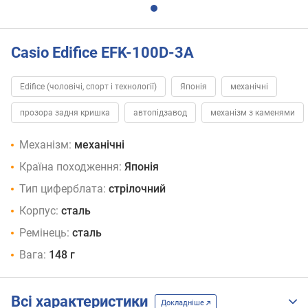
Casio Edifice EFK-100D-3A
Edifice (чоловічі, спорт і технології)
Японія
механічні
прозора задня кришка
автопідзавод
механізм з каменями
Механізм:
механічні
Країна походження:
Японія
Тип циферблата:
стрілочний
Корпус:
сталь
Ремінець:
сталь
Вага:
148 г
Всі характеристики
Докладніше