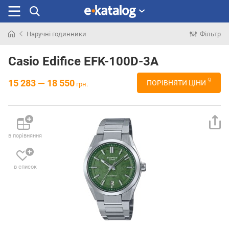
Наручні годинники
Фільтр
Шукали
раніше
Casio Edifice EFK-100D-3A
9
15 283 — 18 550
ПОРІВНЯТИ ЦІНИ
грн.
в порівняння
в список