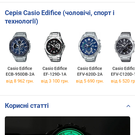
Серія Casio Edifice (чоловічі, спорт і
технології)
Casio Edifice
Casio Edifice
Casio Edifice
Casio Edifi
ECB-950DB-2A
EF-129D-1A
EFV-620D-2A
EFV-C120D-
від 8 962 грн.
від 3 100 грн.
від 5 690 грн.
від 6 520 гр
Корисні статті