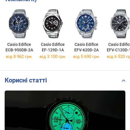
Casio Edifice
Casio Edifice
Casio Edifice
Casio Edifi
ECB-950DB-2A
EF-129D-1A
EFV-620D-2A
EFV-C120D-
від 8 962 грн.
від 3 100 грн.
від 5 690 грн.
від 6 520 гр
Корисні статті