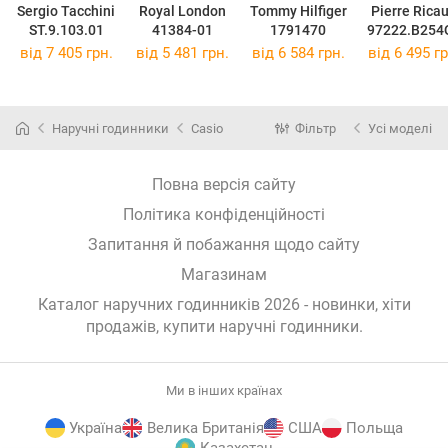
Sergio Tacchini
Royal London
Tommy Hilfiger
Pierre Rica
ST.9.103.01
41384-01
1791470
97222.B254
R
від 7 405 грн.
від 5 481 грн.
від 6 584 грн.
від 6 495 гр
Наручні годинники
Casio
Фільтр
Усі моделі
Повна версія сайту
Політика конфіденційності
Запитання й побажання щодо сайту
Магазинам
Каталог наручних годинників 2026 - новинки, хіти
продажів,
купити наручні годинники
.
Ми в інших країнах
Україна
Велика Британія
США
Польща