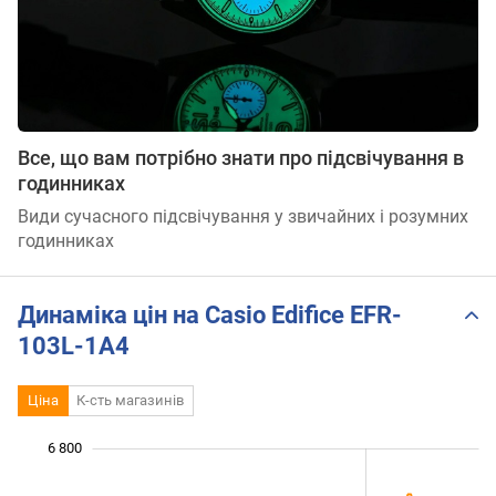
Все, що вам потрібно знати про підсвічування в
годинниках
Види сучасного підсвічування у звичайних і розумних
годинниках
Динаміка цін на Casio Edifice EFR-
103L-1A4
Ціна
К-сть магазинів
 800
 900
 100
 300
 000
 600
6 800