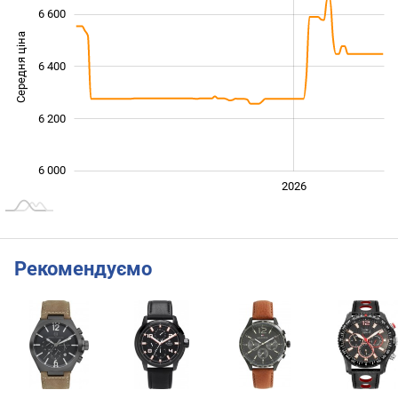
6 600
Середня ціна
6 400
6 000
6 200
6 000
2024
2025
2028
2026
L
Рекомендуємо