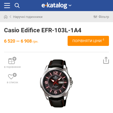
Наручні годинники
Фільтр
Шукали
раніше
Casio Edifice EFR-103L-1A4
4
6 520 — 6 908
ПОРІВНЯТИ ЦІНИ
грн.
в порівняння
в список