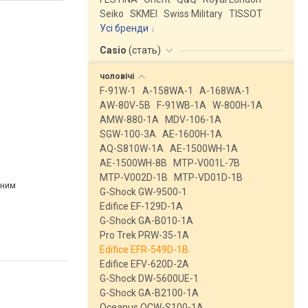
Seiko
SKMEI
Swiss Military
TISSOT
Усі бренди
Casio
(
стать
)
чоловічі
F-91W-1
A-158WA-1
A-168WA-1
AW-80V-5B
F-91WB-1A
W-800H-1A
AMW-880-1A
MDV-106-1A
SGW-100-3A
AE-1600H-1A
AQ-S810W-1A
AE-1500WH-1A
AE-1500WH-8B
MTP-V001L-7B
MTP-V002D-1B
MTP-VD01D-1B
рним
G-Shock GW-9500-1
Edifice EF-129D-1A
G-Shock GA-B010-1A
Pro Trek PRW-35-1A
Edifice EFR-549D-1B
Edifice EFV-620D-2A
G-Shock DW-5600UE-1
G-Shock GA-B2100-1A
Oceanus OCW-S100-1A