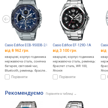
Casio Edifice ECB-950DB-2A
Casio Edifice EF-129D-1A
Casi
від 8 962 грн.
від 3 100 грн.
від 
кварцові, корпус годинника
кварцові, корпус годинника
квар
нержавіюча сталь, сонячна
нержавіюча сталь, ремінець:
нерж
батарея, світовий час,
браслет сталь, WR 100,
брас
Bluetooth, ремінець: браслет
Японія
Япон
сталь, WR 100, Японія
порівняти
порівняти
Рекомендуємо
Порівняти в таблиці
→