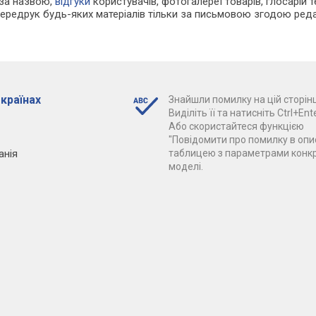
 за назвою,
відгуки
користувачів, фотогалереї товарів, глосарій те
Передрук будь-яких матеріалів тільки за письмовою згодою реда
 країнах
Знайшли помилку на цій сторінц
Виділіть її та натисніть Ctrl+Ente
Або скористайтеся функцією
"Повідомити про помилку в опис
анія
таблицею з параметрами конк
моделі.