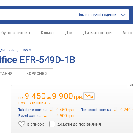
тільки наручні годинники
обутова техніка
Клімат
Дім
Дитячі товари
Авто
одинники
/
Casio
ifice EFR-549D-1B
ИТАННЯ
КОРИСНЕ
2
Я
9 450
9 900
грн.
від
до
Порівняти ціни
→
3
Taketime.com.ua
→
9 450 грн.
Timespot.com.ua
→
9 740 
Bezel.com.ua
→
9 900 грн.
в список
додати до порівняння