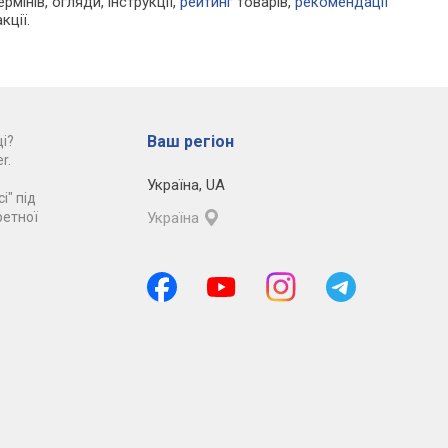
рмінів, огляди, інструкції,
рейтинг
товарів,
рекомендації
кції.
Ваш регіон
і?
r.
Україна
,
UA
і" під
ретної
Україна