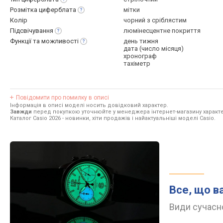
Розмітка
циферблата
мітки
Колір
чорний з сріблястим
Підсвічування
люмінесцентне покриття
Функції та
можливості
день тижня
дата (число місяця)
хронограф
тахіметр
Повідомити про помилку в описі
Інформація в описі моделі носить довідковий характер.
Завжди
перед покупкою уточнюйте у менеджера інтернет-магазину характе
Каталог Casio 2026
- новинки, хіти продажів і найактуальніші моделі Casio.
Все, що в
Види сучасно