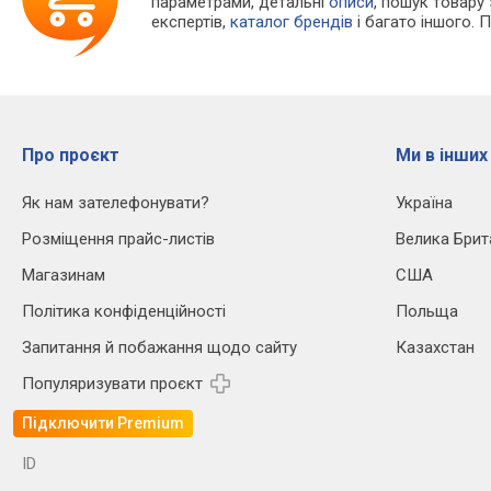
параметрами, детальні
описи
, пошук товару
експертів,
каталог брендів
і багато іншого. 
Про проєкт
Ми в інших
Як нам зателефонувати?
Україна
Розміщення прайс-листів
Велика Брит
Магазинам
США
Політика конфіденційності
Польща
Запитання й побажання щодо сайту
Казахстан
Популяризувати проєкт
Підключити Premium
ID