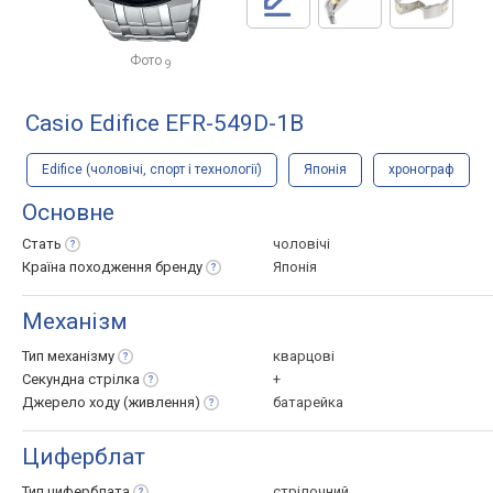
Фото
9
Casio Edifice EFR-549D-1B
Edifice (чоловічі, спорт і технології)
Японія
хронограф
Основне
Стать
чоловічі
Країна походження
бренду
Японія
Механізм
Тип
механізму
кварцові
Секундна
стрілка
+
Джерело ходу
(живлення)
батарейка
Циферблат
Тип
циферблата
стрілочний