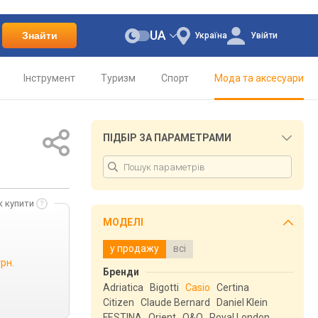
UA
Знайти
Україна
Увійти
Інструмент
Туризм
Спорт
Мода та аксесуари
ПІДБІР ЗА ПАРАМЕТРАМИ
к купити
МОДЕЛІ
у продажу
всі
грн.
Бренди
Adriatica
Bigotti
Casio
Certina
Citizen
Claude Bernard
Daniel Klein
FESTINA
Orient
Q&Q
Royal London