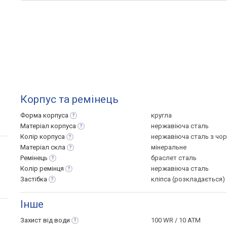
Корпус та ремінець
Форма
корпуса
кругла
Матеріал
корпуса
нержавіюча сталь
Колір
корпуса
нержавіюча сталь з чо
Матеріал
скла
мінеральне
Ремінець
браслет сталь
Колір
ремінця
нержавіюча сталь
Застібка
кліпса (розкладається)
Інше
Захист від
води
100 WR / 10 ATM