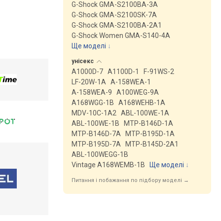
G-Shock GMA-S2100BA-3A
G-Shock GMA-S2100SK-7A
G-Shock GMA-S2100BA-2A1
G-Shock Women GMA-S140-4A
Ще моделі
↓
унісекс
A1000D-7
A1100D-1
F-91WS-2
LF-20W-1A
A-158WEA-1
A-158WEA-9
A100WEG-9A
A168WGG-1B
A168WEHB-1A
MDV-10C-1A2
ABL-100WE-1A
ABL-100WE-1B
MTP-B146D-1A
MTP-B146D-7A
MTP-B195D-1A
MTP-B195D-7A
MTP-B145D-2A1
ABL-100WEGG-1B
Vintage A168WEMB-1B
Ще моделі
↓
Питання і побажання по підбору моделі →