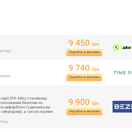
9 450
грн.
итись
Перейти в магазин
9 740
грн.
итись
Перейти в магазин
 серії EFR-549 у сталевому
9 900
іонізованим безелем на
грн.
на циферблаті годинника ви
а секундомір, а також окреме
Перейти в магазин
тись