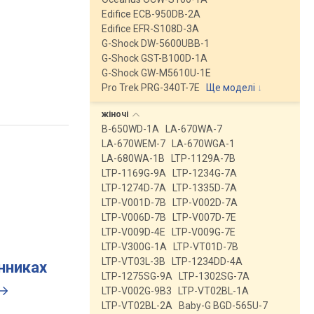
Edifice ECB-950DB-2A
Edifice EFR-S108D-3A
G-Shock DW-5600UBB-1
G-Shock GST-B100D-1A
G-Shock GW-M5610U-1E
Pro Trek PRG-340T-7E
Ще моделі
↓
жіночі
B-650WD-1A
LA-670WA-7
LA-670WEM-7
LA-670WGA-1
LA-680WA-1B
LTP-1129A-7B
LTP-1169G-9A
LTP-1234G-7A
LTP-1274D-7A
LTP-1335D-7A
LTP-V001D-7B
LTP-V002D-7A
LTP-V006D-7B
LTP-V007D-7E
LTP-V009D-4E
LTP-V009G-7E
LTP-V300G-1A
LTP-VT01D-7B
LTP-VT03L-3B
LTP-1234DD-4A
инниках
LTP-1275SG-9A
LTP-1302SG-7A
LTP-V002G-9B3
LTP-VT02BL-1A
LTP-VT02BL-2A
Baby-G BGD-565U-7