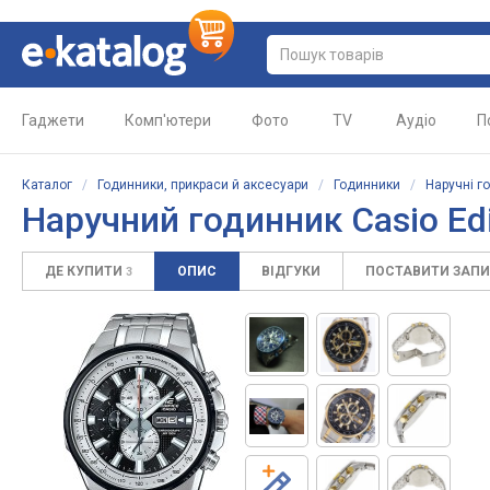
Гаджети
Комп'ютери
Фото
TV
Аудіо
П
Каталог
/
Годинники, прикраси й аксесуари
/
Годинники
/
Наручні г
Наручний годинник Casio Ed
ДЕ КУПИТИ
ОПИС
ВІДГУКИ
ПОСТАВИТИ ЗАП
3