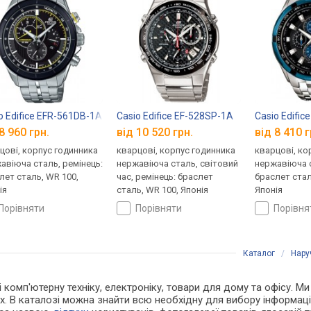
o Edifice EFR-561DB-1A
Casio Edifice EF-528SP-1A
Casio Edific
8 960 грн.
від 10 520 грн.
від 8 410 г
цові, корпус годинника
кварцові, корпус годинника
кварцові, ко
авіюча сталь, ремінець:
нержавіюча сталь, світовий
нержавіюча с
лет сталь, WR 100,
час, ремінець: браслет
браслет стал
ія
сталь, WR 100, Японія
Японія
порівняти
порівняти
порівн
Каталог
/
Нару
і комп'ютерну техніку, електроніку, товари для дому та офісу. М
х. В каталозі можна знайти всю необхідну для вибору інформа