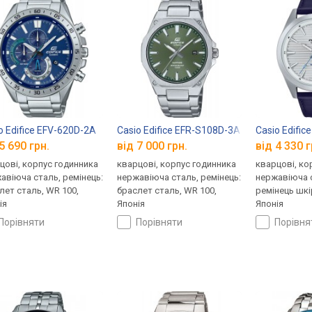
o Edifice EFV-620D-2A
Casio Edifice EFR-S108D-3A
Casio Edific
5 690 грн.
від 7 000 грн.
від 4 330 г
цові, корпус годинника
кварцові, корпус годинника
кварцові, ко
авіюча сталь, ремінець:
нержавіюча сталь, ремінець:
нержавіюча с
лет сталь, WR 100,
браслет сталь, WR 100,
ремінець шкі
ія
Японія
Японія
порівняти
порівняти
порівн