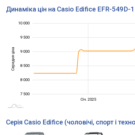
Динаміка цін на Casio Edifice EFR-549D-
10 000
10 500
6 000
6 500
7 000
9 500
Середня ціна
9 000
10 000
8 500
8 000
7 500
Січ. 2027
Лип.
Січ. 2025
L
Серія Casio Edifice (чоловічі, спорт і техно