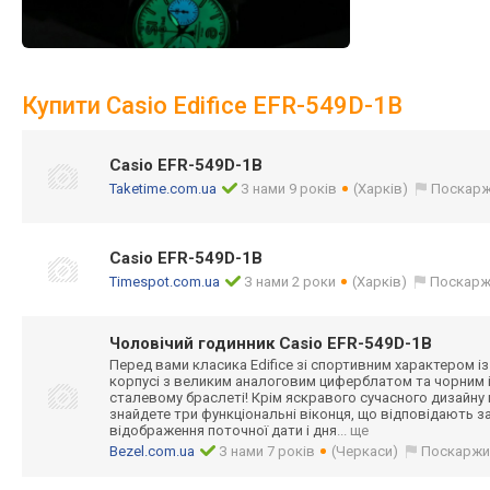
Купити Casio Edifice EFR-549D-1B
Casio EFR-549D-1B
Taketime.com.ua
З нами 9 років
(Харків)
Поскарж
Casio EFR-549D-1B
Timespot.com.ua
З нами 2 роки
(Харків)
Поскарж
Чоловічий годинник Casio EFR-549D-1B
Перед вами класика Edifice зі спортивним характером із
корпусі з великим аналоговим циферблатом та чорним 
сталевому браслеті! Крім яскравого сучасного дизайну 
знайдете три функціональні віконця, що відповідають з
відображення поточної дати і дня
... ще
Bezel.com.ua
З нами 7 років
(Черкаси)
Поскаржи