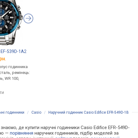
e EF-539D-1A2
Casio Edifice EFR-S567D-2A
Casio Edifice EFR-5
рн.
від 8 190 грн.
від 9 600 грн.
рпус годинника
кварцові, корпус годинника
кварцові, корпус го
таль, ремінець:
нержавіюча сталь, ремінець:
нержавіюча сталь, р
ь, WR 100,
браслет сталь, WR 100,
браслет сталь, WR 10
Японія
Японія
яти
порівняти
порівняти
чні годинники
/
Casio
/
Наручний годинник Casio Edifice EFR-549D-1B
и знаємо, де купити наручні годинники Casio Edifice EFR-549D-
цію —
порівняння
наручних годинників, підбір моделей за