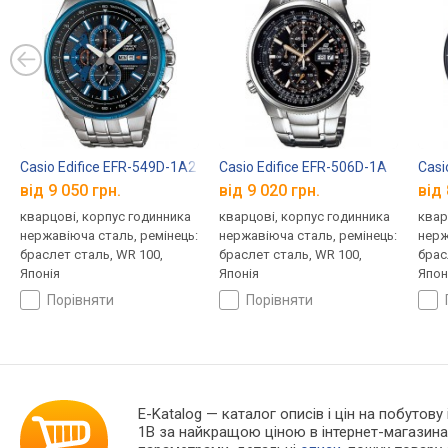
Casio Edifice EFR-549D-1A2
Casio Edifice EFR-506D-1A
Casi
від 9 050 грн.
від 9 020 грн.
від 
кварцові, корпус годинника
кварцові, корпус годинника
квар
нержавіюча сталь, ремінець:
нержавіюча сталь, ремінець:
нерж
браслет сталь, WR 100,
браслет сталь, WR 100,
брас
Японія
Японія
Япон
порівняти
порівняти
E-Katalog
— каталог описів і цін на побутову 
1B за найкращою ціною в інтернет-магазина