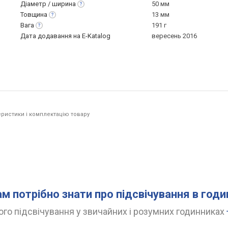
Діаметр /
ширина
50 мм
Товщина
13 мм
Вага
191 г
Дата додавання на E-Katalog
вересень 2016
ристики і комплектацію товару
ам потрібно знати про підсвічування в год
го підсвічування у звичайних і розумних годинниках