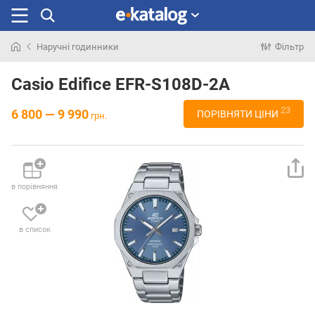
Наручні годинники
Фільтр
Шукали
раніше
Casio Edifice EFR-S108D-2A
23
6 800 — 9 990
ПОРІВНЯТИ ЦІНИ
грн.
в порівняння
в список