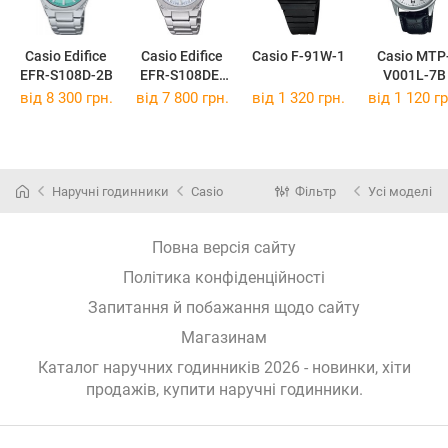
Casio Edifice
Casio Edifice
Casio F-91W-1
Casio MTP
EFR-S108D-2B
EFR-S108DE-
V001L-7B
2A
від 8 300 грн.
від 7 800 грн.
від 1 320 грн.
від 1 120 гр
Наручні годинники
Casio
Фільтр
Усі моделі
Повна версія сайту
Політика конфіденційності
Запитання й побажання щодо сайту
Магазинам
Каталог наручних годинників 2026 - новинки, хіти
продажів,
купити наручні годинники
.