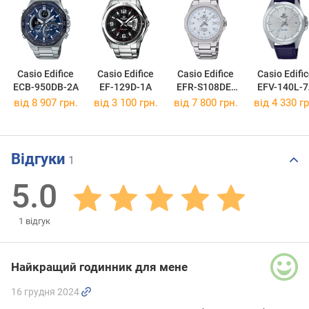
Casio Edifice
Casio Edifice
Casio Edifice
Casio Edifi
ECB-950DB-2A
EF-129D-1A
EFR-S108DE-
EFV-140L-7
2A
від 8 907 грн.
від 3 100 грн.
від 7 800 грн.
від 4 330 гр
Відгуки
1
5.0
1
відгук
Найкращий годинник для мене
16 грудня 2024