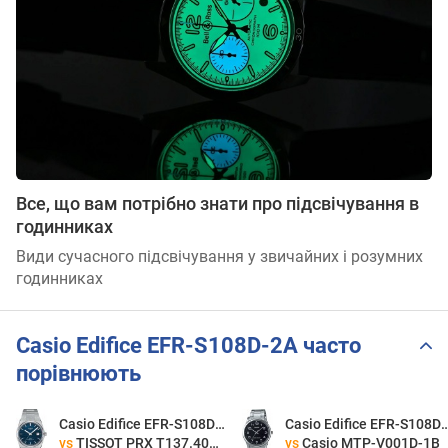
Все, що вам потрібно знати про підсвічування в
годинниках
Види сучасного підсвічування у звичайних і розумних
годинниках
Casio Edifice EFR-S108D-2A часто
порівнюють
Casio Edifice EFR-S108D-2A
Casio Edifice EFR-S
vs
TISSOT PRX T137.407.11.041.00
vs
Casio MTP-V001D-1B