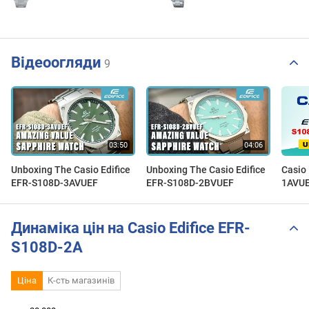
Відеоогляди
9
Unboxing The Casio Edifice
Unboxing The Casio Edifice
Casio
EFR-S108D-3AVUEF
EFR-S108D-2BVUEF
1AVUE
Динаміка цін на Casio Edifice EFR-
S108D-2A
Ціна
К-сть магазинів