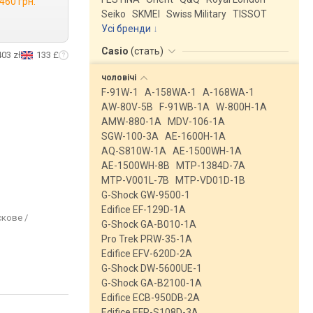
 460 грн.
Seiko
SKMEI
Swiss Military
TISSOT
Усі бренди
Casio
(
стать
)
403 zł
133 £
чоловічі
F-91W-1
A-158WA-1
A-168WA-1
AW-80V-5B
F-91WB-1A
W-800H-1A
AMW-880-1A
MDV-106-1A
SGW-100-3A
AE-1600H-1A
AQ-S810W-1A
AE-1500WH-1A
AE-1500WH-8B
MTP-1384D-7A
MTP-V001L-7B
MTP-VD01D-1B
G-Shock GW-9500-1
Edifice EF-129D-1A
скове /
G-Shock GA-B010-1A
Pro Trek PRW-35-1A
Edifice EFV-620D-2A
G-Shock DW-5600UE-1
G-Shock GA-B2100-1A
Edifice ECB-950DB-2A
Edifice EFR-S108D-3A