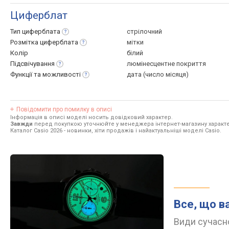
Циферблат
Тип
циферблата
стрілочний
Розмітка
циферблата
мітки
Колір
білий
Підсвічування
люмінесцентне покриття
Функції та
можливості
дата (число місяця)
Повідомити про помилку в описі
Інформація в описі моделі носить довідковий характер.
Завжди
перед покупкою уточнюйте у менеджера інтернет-магазину характе
Каталог Casio 2026
- новинки, хіти продажів і найактуальніші моделі Casio.
Все, що в
Види сучасно