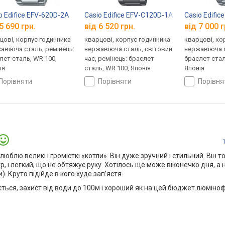
o Edifice EFV-620D-2A
Casio Edifice EFV-C120D-1A
Casio Edifi
5 690 грн.
від 6 520 грн.
від 7 000 г
цові, корпус годинника
кварцові, корпус годинника
кварцові, ко
авіюча сталь, ремінець:
нержавіюча сталь, світовий
нержавіюча с
лет сталь, WR 100,
час, ремінець: браслет
браслет стал
ія
сталь, WR 100, Японія
Японія
порівняти
порівняти
порівн
юблю великі і громісткі «котли». Він дуже зручний і стильний. Він то
р, і легкий, що не обтяжує руку. Хотілось ще може віконечко дня, а н
). Круто підійде в кого худе запʼястя.
ається, захист від води до 100м і хороший як на цей бюджет люміно