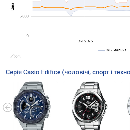
Ціна
10 000
5 000
0
Січ. 2027
Лип.
Січ. 2025
L
Мінімальна
Серія Casio Edifice (чоловічі, спорт і техно