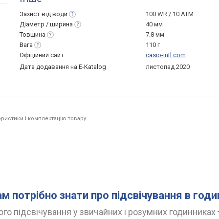
Захист від
води
100 WR / 10 ATM
Діаметр /
ширина
40 мм
Товщина
7.8 мм
Вага
110 г
Офіційний сайт
casio-intl.com
Дата додавання на E-Katalog
листопад 2020
ристики і комплектацію товару
ам потрібно знати про підсвічування в год
го підсвічування у звичайних і розумних годинниках