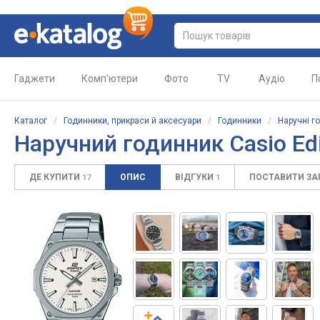
Гаджети
Комп'ютери
Фото
TV
Аудіо
П
Каталог
/
Годинники, прикраси й аксесуари
/
Годинники
/
Наручні г
Наручний годинник Casio Ed
ДЕ КУПИТИ
ОПИС
ВІДГУКИ
ПОСТАВИТИ З
17
1