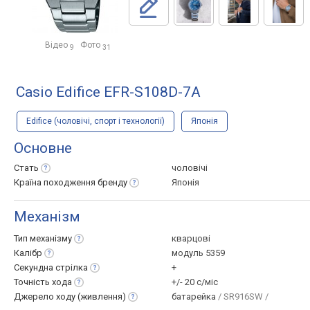
Відео
Фото
9
31
Casio Edifice EFR-S108D-7A
Edifice (чоловічі, спорт і технології)
Японія
Основне
Стать
чоловічі
Країна походження
бренду
Японія
Механізм
Тип
механізму
кварцові
Калібр
модуль 5359
Секундна
стрілка
+
Точність
хода
+/- 20 с/міс
Джерело ходу
(живлення)
батарейка
/ SR916SW /