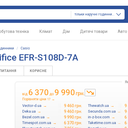
тільки наручні годинники
обутова техніка
Клімат
Дім
Дитячі товари
Авто
одинники
/
Casio
ifice EFR-S108D-7A
АПИТАННЯ
КОРИСНЕ
Я
6 370
9 990
грн.
від
до
Порівняти ціни
→
17
Vector-d.ua
→
9 460 грн.
Thewatch.ua
→
9
Deka.ua
→
9 460 грн.
Secunda.com.ua
→
9
Bezel.com.ua
→
9 990 грн.
in-z-box.com
→
6
Timespot.com.ua
→
6 370 грн.
Taketime.com.ua
→
6