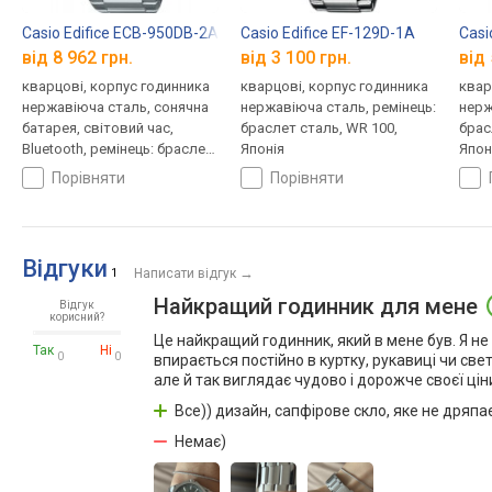
Casio Edifice ECB-950DB-2A
Casio Edifice EF-129D-1A
Casi
від 8 962 грн.
від 3 100 грн.
від 
кварцові, корпус годинника
кварцові, корпус годинника
квар
нержавіюча сталь, сонячна
нержавіюча сталь, ремінець:
нерж
батарея, світовий час,
браслет сталь, WR 100,
брас
Bluetooth, ремінець: браслет
Японія
Япон
сталь, WR 100, Японія
порівняти
порівняти
Відгуки
→
1
Написати відгук
Найкращий годинник для мене
Відгук
корисний?
Це найкращий годинник, який в мене був. Я не л
Так
Ні
0
0
впирається постійно в куртку, рукавиці чи свет
але й так виглядає чудово і дорожче своєї ціни
Все)) дизайн, сапфірове скло, яке не дряп
Немає)