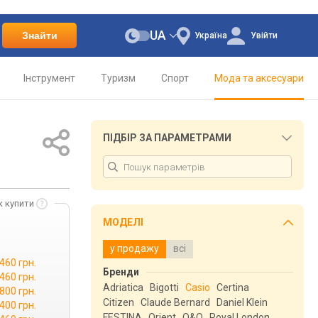
UA
Знайти
Україна
Увійти
Інструмент
Туризм
Спорт
Мода та аксесуари
ПІДБІР ЗА ПАРАМЕТРАМИ
к купити
МОДЕЛІ
у продажу
всі
 460 грн.
Бренди
 460 грн.
Adriatica
Bigotti
Casio
Certina
 800 грн.
Citizen
Claude Bernard
Daniel Klein
 400 грн.
FESTINA
Orient
Q&Q
Royal London