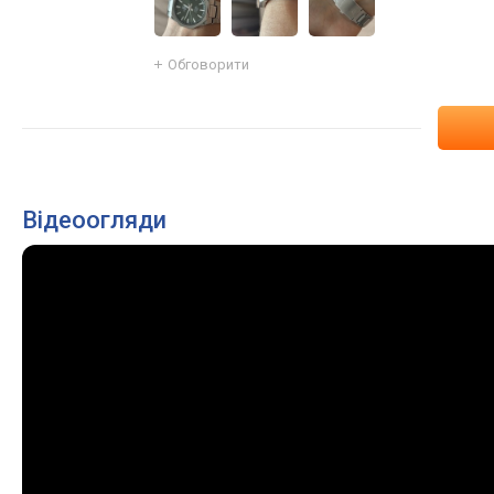
Обговорити
Відеоогляди