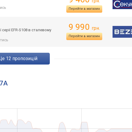
грн.
ись
Перейти в магазин
9 990
грн.
ї серії EFR-S108 в сталевому
Перейти в магазин
тись
ще
12
пропозицій
-7A