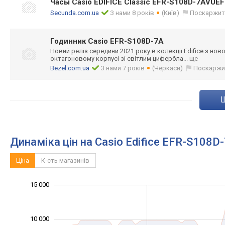
Часы Casio EDIFICE Classic EFR-S108D-7AVUEF
Secunda.com.ua
З нами 8 років
(Київ)
Поскаржит
Годинник Casio EFR-S108D-7A
Новий реліз середини 2021 року в колекції Edifice з ново
октагоновому корпусі зі світлим цифербла
... ще
Bezel.com.ua
З нами 7 років
(Черкаси)
Поскаржи
Динаміка цін на Casio Edifice EFR-S108D
Ціна
К-сть магазинів
-10 000
20 000
-4 000
-2 000
-5 000
2 000
4 000
15 000
10 000