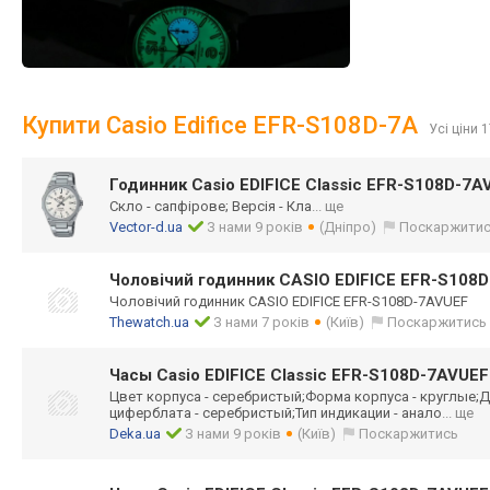
Купити Casio Edifice EFR-S108D-7A
Усі ціни 
Годинник Casio EDIFICE Classic EFR-S108D-7A
Скло - сапфірове; Версія - Кла
... ще
Vector-d.ua
З нами 9 років
(Дніпро)
Поскаржити
Чоловічий годинник CASIO EDIFICE EFR-S108
Чоловічий годинник CASIO EDIFICE EFR-S108D-7AVUEF
Thewatch.ua
З нами 7 років
(Київ)
Поскаржитись
Часы Casio EDIFICE Classic EFR-S108D-7AVUEF
Цвет корпуса - серебристый;Фор
ма корпуса - круглые;Д
циферблата - серебристый;Тип индикации - анало
... ще
Deka.ua
З нами 9 років
(Київ)
Поскаржитись