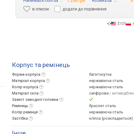
Planetwatch.com.ua
→
7 256 грн.
Rozetka.ua
→
9
в список
додати до порівняння
$135
Корпус та ремінець
Форма
корпуса
багатокутна
Матеріал
корпуса
нержавіюча сталь
Колір
корпуса
нержавіюча сталь
Матеріал
скла
сапфірове
/ антивідбли
Захист заводної
головки
Ремінець
браслет сталь
Колір
ремінця
нержавіюча сталь
Застібка
кліпса (розкладається)
Інше