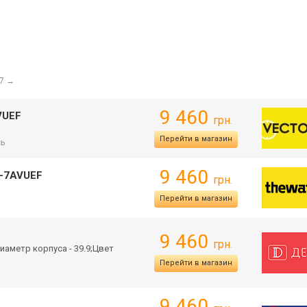
17
→
9 460
VUEF
грн.
Перейти в магазин
сь
9 460
D-7AVUEF
грн.
Перейти в магазин
9 460
грн.
иаметр корпуса - 39.9;Цвет
Перейти в магазин
9 460