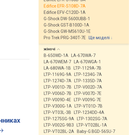
Edifice EFR-S108D-7A
Edifice EFV-C120D-1A
G-Shock DW-5600UBB-1
G-Shock GST-B100D-1A
G-Shock GW-M5610U-1E
Pro Trek PRG-340T-7E
Ще моделі
↓
жіночі
B-650WD-1A
LA-670WA-7
LA-670WEM-7
LA-670WGA-1
LA-680WA-1B
LTP-1129A-7B
LTP-1169G-9A
LTP-1234G-7A
LTP-1274D-7A
LTP-1335D-7A
LTP-V001D-7B
LTP-V002D-7A
LTP-V006D-7B
LTP-V007D-7E
LTP-V009D-4E
LTP-V009G-7E
LTP-V300G-1A
LTP-VT01D-7B
LTP-VT03L-3B
LTP-1234DD-4A
LTP-1275SG-9A
LTP-1302SG-7A
инниках
LTP-V002G-9B3
LTP-VT02BL-1A
LTP-VT02BL-2A
Baby-G BGD-565U-7