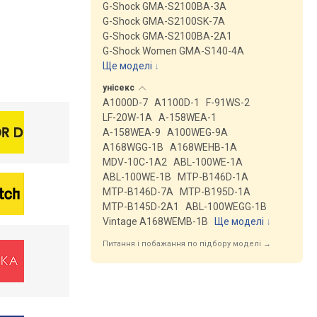
G-Shock GMA-S2100BA-3A
G-Shock GMA-S2100SK-7A
G-Shock GMA-S2100BA-2A1
G-Shock Women GMA-S140-4A
Ще моделі
↓
унісекс
A1000D-7
A1100D-1
F-91WS-2
LF-20W-1A
A-158WEA-1
A-158WEA-9
A100WEG-9A
A168WGG-1B
A168WEHB-1A
MDV-10C-1A2
ABL-100WE-1A
ABL-100WE-1B
MTP-B146D-1A
MTP-B146D-7A
MTP-B195D-1A
MTP-B145D-2A1
ABL-100WEGG-1B
Vintage A168WEMB-1B
Ще моделі
↓
Питання і побажання по підбору моделі →