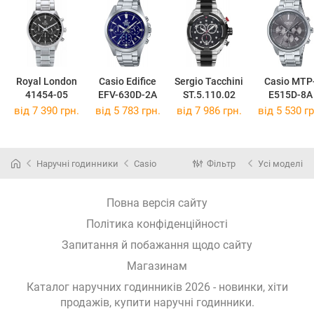
Royal London
Casio Edifice
Sergio Tacchini
Casio MTP
41454-05
EFV-630D-2A
ST.5.110.02
E515D-8A
від 7 390 грн.
від 5 783 грн.
від 7 986 грн.
від 5 530 гр
Наручні годинники
Casio
Фільтр
Усі моделі
Повна версія сайту
Політика конфіденційності
Запитання й побажання щодо сайту
Магазинам
Каталог наручних годинників 2026 - новинки, хіти
продажів,
купити наручні годинники
.