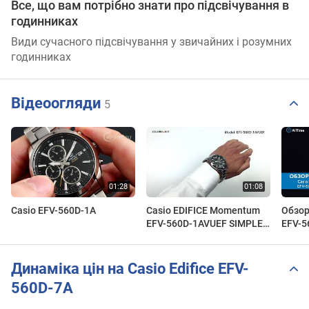
Все, що вам потрібно знати про підсвічування в
годинниках
Види сучасного підсвічування у звичайних і розумних
годинниках
Відеоогляди
5
Casio EFV-560D-1A
Casio EDIFICE Momentum
Обзор
EFV-560D-1AVUEF SIMPLE
EFV-5
SPORTY CHRONOGRAPH -
хроно
Zegarek.net
наруч
Динаміка цін на Casio Edifice EFV-
560D-7A