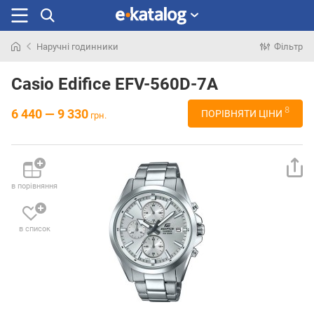
Наручні годинники
Фільтр
Шукали
раніше
Casio Edifice EFV-560D-7A
8
6 440 — 9 330
ПОРІВНЯТИ ЦІНИ
грн.
в порівняння
в список