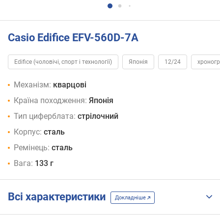
Casio Edifice EFV-560D-7A
Edifice (чоловічі, спорт і технології)
Японія
12/24
хроног
Механізм:
кварцові
Країна походження:
Японія
Тип циферблата:
стрілочний
Корпус:
сталь
Ремінець:
сталь
Вага:
133 г
Всі характеристики
Докладніше