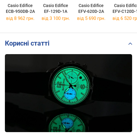
Casio Edifice
Casio Edifice
Casio Edifice
Casio Edifi
ECB-950DB-2A
EF-129D-1A
EFV-620D-2A
EFV-C120D-
від 8 962 грн.
від 3 100 грн.
від 5 690 грн.
від 6 520 гр
Корисні статті