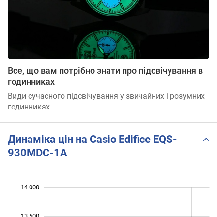
Все, що вам потрібно знати про підсвічування в
годинниках
Види сучасного підсвічування у звичайних і розумних
годинниках
Динаміка цін на Casio Edifice EQS-
930MDC-1A
 600
 800
 200
 400
 500
 500
 000
14 000
13 500