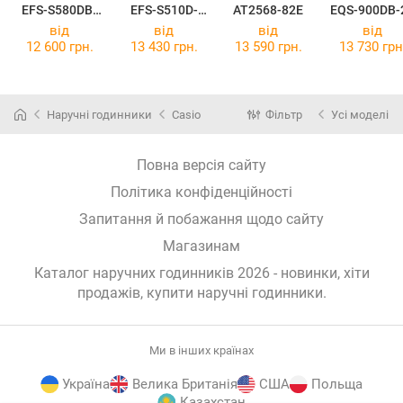
EFS-S580DB-
EFS-S510D-
AT2568-82E
EQS-900DB-
1AVUEF
1BV
від
від
від
від
12 600 грн.
13 430 грн.
13 590 грн.
13 730 грн
Наручні годинники
Casio
Фільтр
Усі моделі
Повна версія сайту
Політика конфіденційності
Запитання й побажання щодо сайту
Магазинам
Каталог наручних годинників 2026 - новинки, хіти
продажів,
купити наручні годинники
.
Ми в інших країнах
Україна
Велика Британія
США
Польща
Казахстан