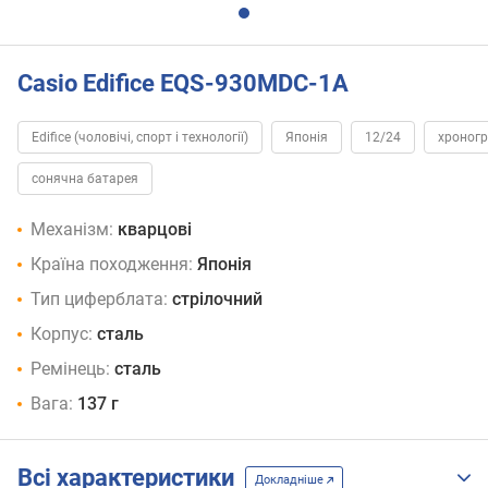
Casio Edifice EQS-930MDC-1A
Edifice (чоловічі, спорт і технології)
Японія
12/24
хроног
сонячна батарея
Механізм:
кварцові
Країна походження:
Японія
Тип циферблата:
стрілочний
Корпус:
сталь
Ремінець:
сталь
Вага:
137 г
Всі характеристики
Докладніше