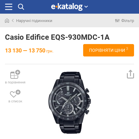
Наручні годинники
Фільтр
Шукали
раніше
Casio Edifice EQS-930MDC-1A
3
13 130 — 13 750
ПОРІВНЯТИ ЦІНИ
грн.
в порівняння
в список