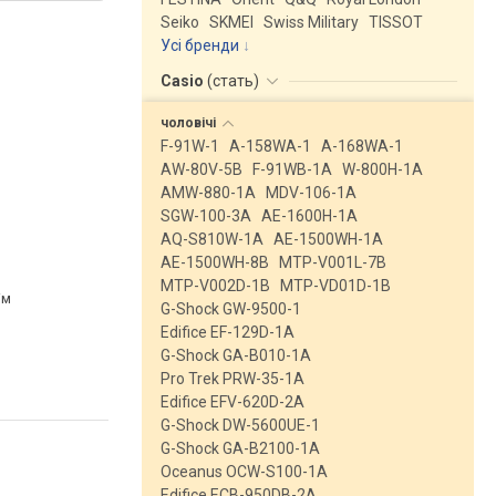
Seiko
SKMEI
Swiss Military
TISSOT
Усі бренди
Casio
(
стать
)
чоловічі
F-91W-1
A-158WA-1
A-168WA-1
AW-80V-5B
F-91WB-1A
W-800H-1A
AMW-880-1A
MDV-106-1A
SGW-100-3A
AE-1600H-1A
AQ-S810W-1A
AE-1500WH-1A
AE-1500WH-8B
MTP-V001L-7B
MTP-V002D-1B
MTP-VD01D-1B
ім
G-Shock GW-9500-1
Edifice EF-129D-1A
G-Shock GA-B010-1A
Pro Trek PRW-35-1A
Edifice EFV-620D-2A
G-Shock DW-5600UE-1
G-Shock GA-B2100-1A
Oceanus OCW-S100-1A
Edifice ECB-950DB-2A