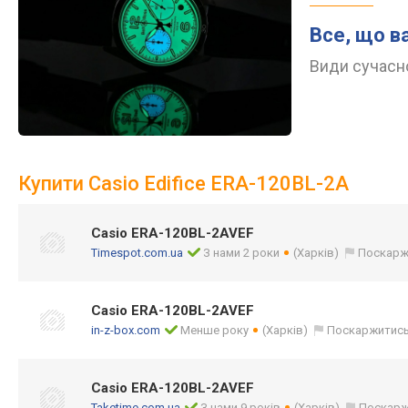
Все, що в
Види сучасно
Купити Casio Edifice ERA-120BL-2A
Casio ERA-120BL-2AVEF
Timespot.com.ua
З нами 2 роки
(Харків)
Поскарж
Casio ERA-120BL-2AVEF
in-z-box.com
Менше року
(Харків)
Поскаржитис
Casio ERA-120BL-2AVEF
Taketime.com.ua
З нами 9 років
(Харків)
Поскарж