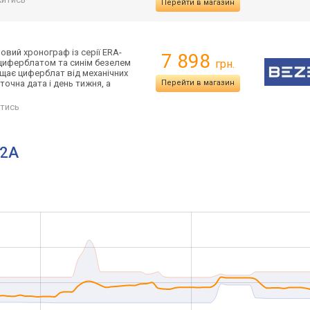
Перейти в магазин
рови
й хронограф із серії ERA-
7 898
 циферблатом та синім безелем
грн.
ищає циферблат від механічних
очна дата і день тижня, а
Перейти в магазин
тись
-2A