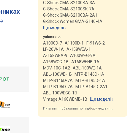
G-Shock GMA-S2100BA-3A
G-Shock GMA-S2100SK-7A
инниках
G-Shock GMA-S2100BA-2A1
G-Shock Women GMA-S140-4A
Ще моделі
↓
унісекс
A1000D-7
A1100D-1
F-91WS-2
LF-20W-1A
A-158WEA-1
A-158WEA-9
A100WEG-9A
A168WGG-1B
A168WEHB-1A
MDV-10C-1A2
ABL-100WE-1A
ABL-100WE-1B
MTP-B146D-1A
MTP-B146D-7A
MTP-B195D-1A
MTP-B195D-7A
MTP-B145D-2A1
ABL-100WEGG-1B
Vintage A168WEMB-1B
Ще моделі
↓
Питання і побажання по підбору моделі →