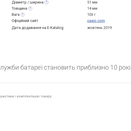
Діаметр /
ширина
51 мм
Товщина
14 мм
Вага
103 г
Офіційний сайт
casio.com
Дата додавання на E-Katalog
жовтень 2019
служби батареї становить приблизно 10 рокі
ристики і комплектацію товару