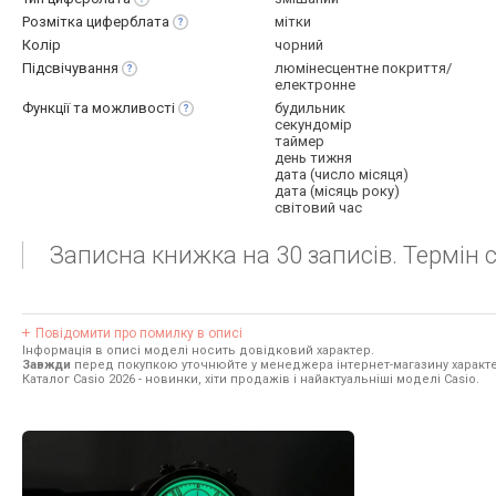
Розмітка
циферблата
мітки
Колір
чорний
Підсвічування
люмінесцентне покриття/
електронне
Функції та
можливості
будильник
секундомір
таймер
день тижня
дата (число місяця)
дата (місяць року)
світовий час
Записна книжка на 30 записів. Термін 
Повідомити про помилку в описі
Інформація в описі моделі носить довідковий характер.
Завжди
перед покупкою уточнюйте у менеджера інтернет-магазину характе
Каталог Casio 2026
- новинки, хіти продажів і найактуальніші моделі Casio.