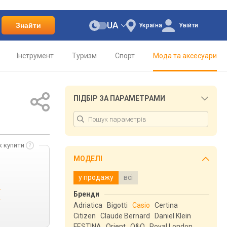
UA
Знайти
Україна
Увійти
Інструмент
Туризм
Спорт
Мода та аксесуари
ПІДБІР ЗА ПАРАМЕТРАМИ
к купити
МОДЕЛІ
у продажу
всі
.
Бренди
.
Adriatica
Bigotti
Casio
Certina
Citizen
Claude Bernard
Daniel Klein
FESTINA
Orient
Q&Q
Royal London