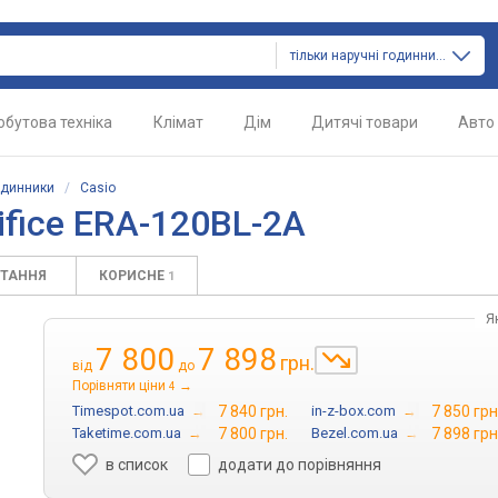
тільки наручні годинники
обутова техніка
Клімат
Дім
Дитячі товари
Авто
одинники
/
Casio
ifice ERA-120BL-2A
ИТАННЯ
КОРИСНЕ
1
Я
7 800
7 898
грн.
від
до
Порівняти ціни
→
4
Timespot.com.ua
→
7 840 грн.
in-z-box.com
→
7 850 грн
Taketime.com.ua
→
7 800 грн.
Bezel.com.ua
→
7 898 грн
в список
додати до порівняння