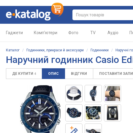
Гаджети
Комп'ютери
Фото
TV
Аудіо
П
Каталог
/
Годинники, прикраси й аксесуари
/
Годинники
/
Наручні г
Наручний годинник Casio Ed
ДЕ КУПИТИ
ОПИС
ВІДГУКИ
ПОСТАВИТИ ЗАП
4