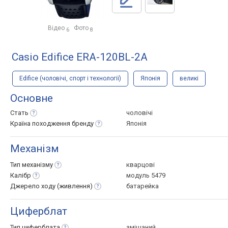
Відео
Фото
6
8
Casio Edifice ERA-120BL-2A
Edifice (чоловічі, спорт і технології)
Японія
великі
Основне
Стать
чоловічі
Країна походження
бренду
Японія
Механізм
Тип
механізму
кварцові
Калібр
модуль 5479
Джерело ходу
(живлення)
батарейка
Циферблат
Тип
циферблата
змішаний