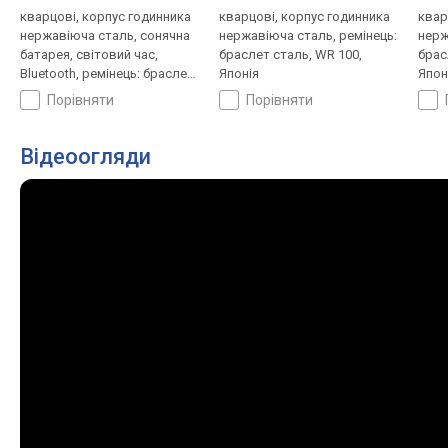
кварцові, корпус годинника
кварцові, корпус годинника
квар
нержавіюча сталь, сонячна
нержавіюча сталь, ремінець:
нерж
батарея, світовий час,
браслет сталь, WR 100,
брас
Bluetooth, ремінець: браслет
Японія
Япон
сталь, WR 100, Японія
порівняти
порівняти
Відеоогляди