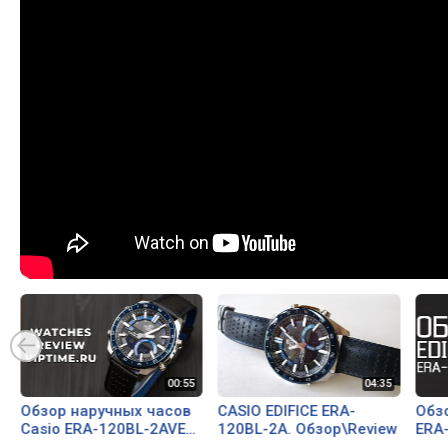
Обзор наручных часов
CASIO EDIFICE ERA-
Обзо
Casio ERA-120BL-2AVEF
120BL-2A. Обзор\Review
ERA-
от магазина Viptime.ru
купи