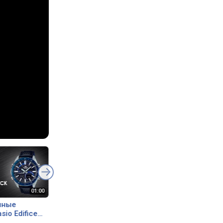
чные
Casio Edifice ERA-120BL-
io Edifice
2A Module 5479 watch
A (alt. ref.
video 2020