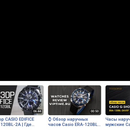
р CASIO EDIFICE
⌚ Обзор наручных
Часы нару
120BL-2A | Где
часов Casio ERA-120BL-
мужские Cas
ть со скидкой
2AVEF ✅ VipTime.ru
ERA-120BL-2