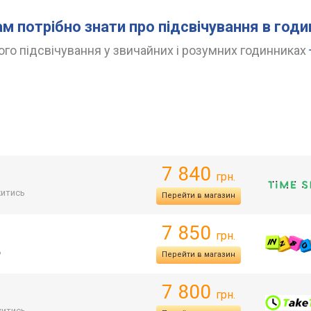
ам потрібно знати про підсвічування в год
го підсвічування у звичайних і розумних годинниках
7 840
грн.
итись
Перейти в магазин
7 850
грн.
ь
Перейти в магазин
7 800
грн.
итись