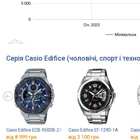
5 000
0
Січ. 2027
Лип.
Січ. 2025
L
Мінімальна
Серія Casio Edifice (чоловічі, спорт і техно
Casio Edifice ECB-950DB-2A
Casio Edifice EF-129D-1A
Casi
від 8 999 грн.
від 3 100 грн.
від 