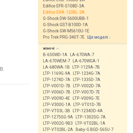
Edifice EFR-S108D-3A
Edifice ERA-120BL-2A
G-Shock DW-5600UBB-1
G-Shock GST-B100D-1A
G-Shock GW-M5610U-1E
Pro Trek PRG-340T-7E
Ще моделі
↓
жіночі
B-650WD-1A
LA-670WA-7
LA-670WEM-7
LA-670WGA-1
в.
LA-680WA-1B
LTP-1129A-7B
LTP-1169G-9A
LTP-1234G-7A
LTP-1274D-7A
LTP-1335D-7A
LTP-V001D-7B
LTP-V002D-7A
LTP-V006D-7B
LTP-V007D-7E
LTP-V009D-4E
LTP-V009G-7E
LTP-V300G-1A
LTP-VT01D-7B
LTP-VT03L-3B
LTP-1234DD-4A
LTP-1275SG-9A
LTP-1302SG-7A
LTP-V002G-9B3
LTP-VT02BL-1A
LTP-VT02BL-2A
Baby-G BGD-565U-7