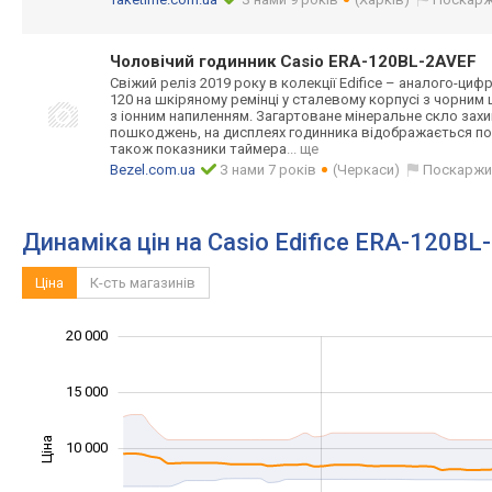
Чоловічий годинник Casio ERA-120BL-2AVEF
Свіжий реліз 2019 року в колекції Edifice – аналого-циф
120 на шкіряному ремінці у сталевому корпусі з чорним
з іонним напиленням. Загартоване мінеральне скло зах
пошкоджень, на дисплеях годинника відображається пот
також показники таймера
... ще
Bezel.com.ua
З нами 7 років
(Черкаси)
Поскаржи
Динаміка цін на Casio Edifice ERA-120BL
Ціна
К-сть магазинів
20 000
-10 000
25 000
-5 000
15 000
Ціна
10 000
10 000