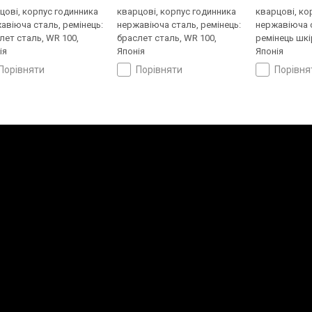
цові, корпус годинника
кварцові, корпус годинника
кварцові, ко
авіюча сталь, ремінець:
нержавіюча сталь, ремінець:
нержавіюча с
лет сталь, WR 100,
браслет сталь, WR 100,
ремінець шкі
ія
Японія
Японія
порівняти
порівняти
порівн