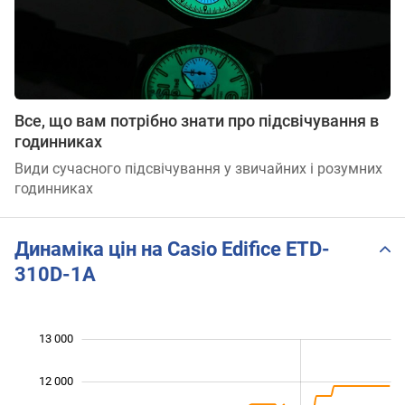
Все, що вам потрібно знати про підсвічування в
годинниках
Види сучасного підсвічування у звичайних і розумних
годинниках
Динаміка цін на Casio Edifice ETD-
310D-1A
 000
 500
 500
 500
 000
 000
13 000
12 000