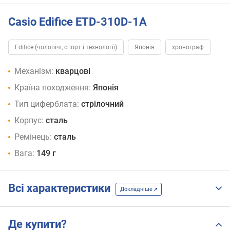
Casio Edifice ETD-310D-1A
Edifice (чоловічі, спорт і технології)
Японія
хронограф
Механізм:
кварцові
Країна походження:
Японія
Тип циферблата:
стрілочний
Корпус:
сталь
Ремінець:
сталь
Вага:
149 г
Всі характеристики
Докладніше
Де купити?