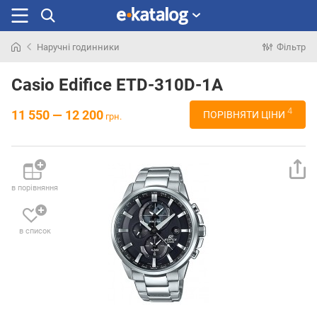
Наручні годинники
Фільтр
Шукали
раніше
Casio Edifice ETD-310D-1A
4
11 550 — 12 200
ПОРІВНЯТИ ЦІНИ
грн.
в порівняння
в список