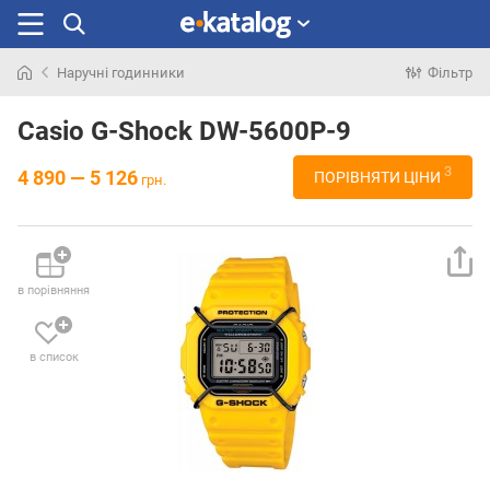
Наручні годинники
Фільтр
Шукали
раніше
Casio G-Shock DW-5600P-9
3
4 890 — 5 126
ПОРІВНЯТИ ЦІНИ
грн.
в порівняння
в список