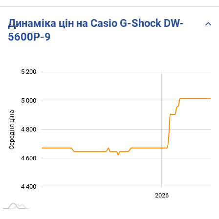
Динаміка цін на Casio G-Shock DW-
5600P-9
 200
 300
 500
 700
 400
 000
5 200
5 000
Середня ціна
4 800
4 400
4 600
4 400
2024
2025
2028
2026
L