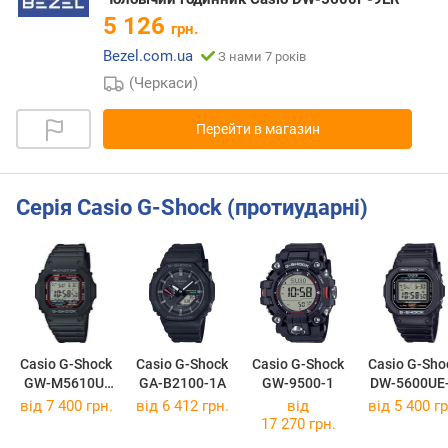
5 126
грн.
Bezel.com.ua
З нами 7 років
(Черкаси)
Перейти в магазин
Серія Casio G-Shock (протиударні)
Casio G-Shock
Casio G-Shock
Casio G-Shock
Casio G-Sho
GW-M5610U-
GA-B2100-1A
GW-9500-1
DW-5600UE
1E
від 7 400 грн.
від 6 412 грн.
від
від 5 400 гр
17 270 грн.