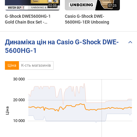
G-Shock DWE5600HG-1
Casio G-Shock DWE-
Gold Chain Box Set -
5600HG-1ER Unboxing
Unboxing & Quick look
Динаміка цін на Casio G-Shock DWE-
5600HG-1
Ціна
К-сть магазинів
30 000
 000
 000
 000
 000
 000
 000
20 000
Ціна
10 000
10 000