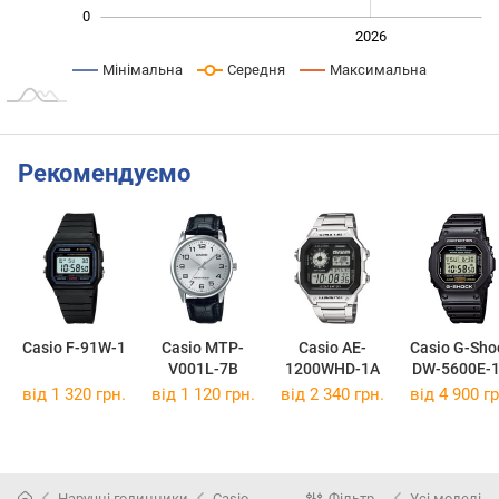
0
2024
2025
2028
2026
L
Мінімальна
Середня
Максимальна
Рекомендуємо
Casio F-91W-1
Casio MTP-
Casio AE-
Casio G-Sho
V001L-7B
1200WHD-1A
DW-5600E-
від 1 320 грн.
від 1 120 грн.
від 2 340 грн.
від 4 900 гр
Наручні годинники
Casio
Фільтр
Усі моделі