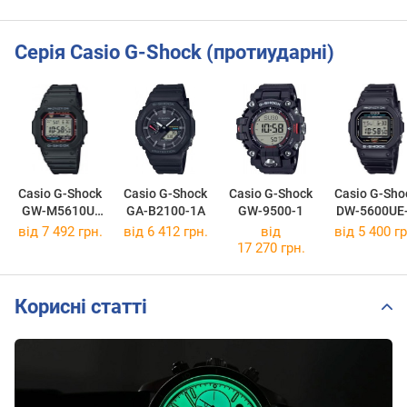
Серія Casio G-Shock (протиударні)
Casio G-Shock
Casio G-Shock
Casio G-Shock
Casio G-Sho
GW-M5610U-
GA-B2100-1A
GW-9500-1
DW-5600UE
1E
від 7 492 грн.
від 6 412 грн.
від
від 5 400 гр
17 270 грн.
Корисні статті