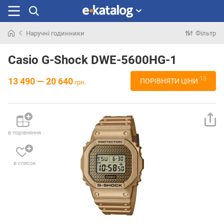
Наручні годинники
Фільтр
Шукали
раніше
Casio G-Shock DWE-5600HG-1
13
13 490 — 20 640
ПОРІВНЯТИ ЦІНИ
грн.
в порівняння
в список