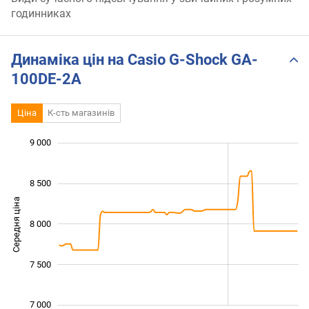
годинниках
Динаміка цін на Casio G-Shock GA-
100DE-2A
Ціна
К-сть магазинів
9 000
 000
 500
 500
8 500
Середня ціна
8 000
7 000
7 500
7 000