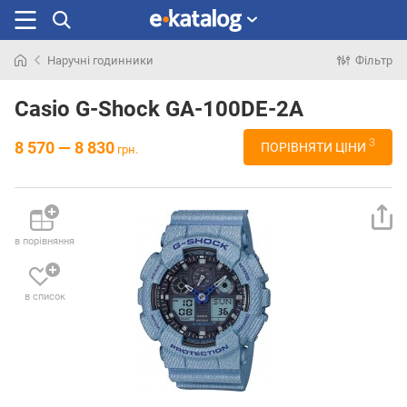
Наручні годинники
Фільтр
Шукали
раніше
Casio G-Shock GA-100DE-2A
3
8 570 — 8 830
ПОРІВНЯТИ ЦІНИ
грн.
в порівняння
в список