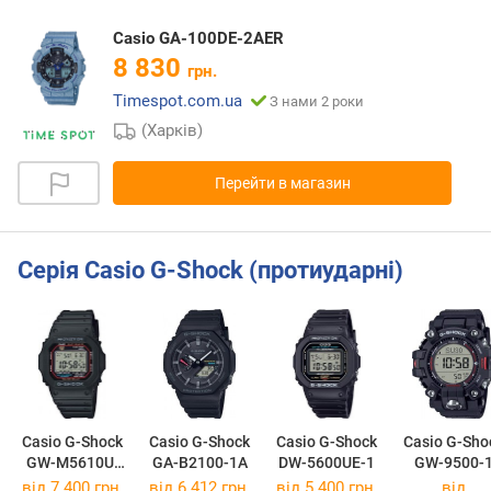
Casio GA-100DE-2AER
8 830
грн.
Timespot.com.ua
З нами 2 роки
(Харків)
Перейти в магазин
Серія Casio G-Shock (протиударні)
Casio G-Shock
Casio G-Shock
Casio G-Shock
Casio G-Sho
GW-M5610U-
GA-B2100-1A
DW-5600UE-1
GW-9500-
1E
від 7 400 грн.
від 6 412 грн.
від 5 400 грн.
від