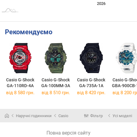
2024
2025
2028
2026
L
Рекомендуємо
Casio G-Shock
Casio G-Shock
Casio G-Shock
Casio G-Sho
GA-110RD-4A
GA-100MM-3A
GA-735A-1A
GBA-900CB-
від 8 580 грн.
від 8 510 грн.
від 8 420 грн.
від 8 200 гр
Наручні годинники
Casio
Фільтр
Усі моделі
Повна версія сайту