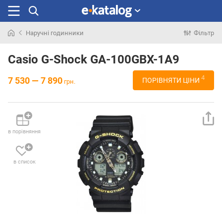
Наручні годинники
Фільтр
Шукали
раніше
Casio G-Shock GA-100GBX-1A9
4
7 530 — 7 890
ПОРІВНЯТИ ЦІНИ
грн.
в порівняння
в список