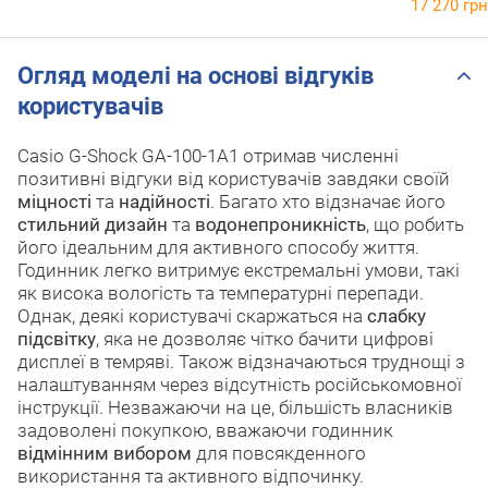
17 270 грн
Огляд моделі на основі відгуків
користувачів
Casio G-Shock GA-100-1A1 отримав численні
позитивні відгуки від користувачів завдяки своїй
міцності
та
надійності
. Багато хто відзначає його
стильний дизайн
та
водонепроникність
, що робить
його ідеальним для активного способу життя.
Годинник легко витримує екстремальні умови, такі
як висока вологість та температурні перепади.
Однак, деякі користувачі скаржаться на
слабку
підсвітку
, яка не дозволяє чітко бачити цифрові
дисплеї в темряві. Також відзначаються труднощі з
налаштуванням через відсутність російськомовної
інструкції. Незважаючи на це, більшість власників
задоволені покупкою, вважаючи годинник
відмінним вибором
для повсякденного
використання та активного відпочинку.