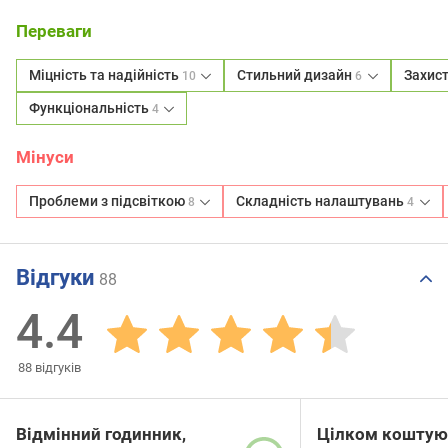
Переваги
Міцність та надійність
Стильний дизайн
Захист
10
6
Функціональність
4
Мінуси
Проблеми з підсвіткою
Складність налаштувань
8
4
Відгуки
88
4.4
88
відгуків
Відмінний годинник,
Цілком коштуют