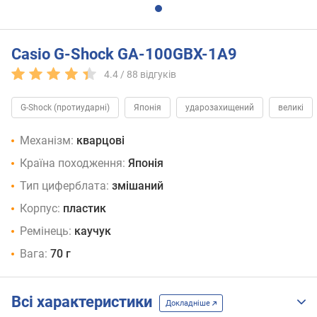
Casio G-Shock GA-100GBX-1A9
4.4 /
88
відгуків
G-Shock (протиударні)
Японія
ударозахищений
великі
Механізм:
кварцові
Країна походження:
Японія
Тип циферблата:
змішаний
Корпус:
пластик
Ремінець:
каучук
Вага:
70 г
Всі характеристики
Докладніше