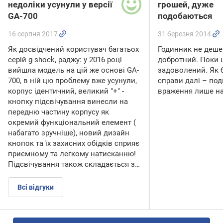
недоліки усунули у версії
грошей, дуже
GA-700
подобаються
16 серпня 2017
31 березня 2014
Як досвідчений користувач багатьох
Годинник не деше
серій g-shock, раджу: у 2016 році
добротний. Поки 
вийшла модель на цій же основі GA-
задоволений. Як 
700, в ній цю проблему вже усунули,
справи далі – по
корпус ідентичний, великий "+" -
враження лише н
кнопку підсвічування винесли на
передню частину корпусу як
окремий функціональний елемент (
набагато зручніше), новий дизайн
кнопок та їх захисних обідків сприяє
приємному та легкому натисканню!
Підсвічування також складається з…
Всі відгуки