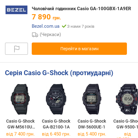
Чоловічий годинник Casio GA-100GBX-1A9ER
7 890
грн.
Bezel.com.ua
З нами 7 років
(Черкаси)
Перейти в магазин
Серія Casio G-Shock (протиударні)
Casio G-Shock
Casio G-Shock
Casio G-Shock
Casio G-Sho
GW-M5610U-
GA-B2100-1A
DW-5600UE-1
GW-9500-
1E
від 7 400 грн.
від 6 450 грн.
від 5 400 грн.
від