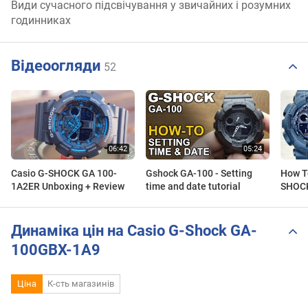
Види сучасного підсвічування у звичайних і розумних
годинниках
Відеоогляди
52
Casio G-SHOCK GA 100-
Gshock GA-100 - Setting
How T
1A2ER Unboxing + Review
time and date tutorial
SHOCK
Hands
| Sol
Динаміка цін на Casio G-Shock GA-
100GBX-1A9
Ціна
К-сть магазинів