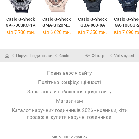
Casio G-Shock
Casio G-Shock
Casio G-Shock
Casio G-Sho
GA-700SKC-1A
GMA-S120MF-
GBA-800-8A
GA-100CG-
4A
від 7 700 грн.
від 6 620 грн.
від 7 350 грн.
від 7 690 гр
Наручні годинники
Casio
Фільтр
Усі моделі
Повна версія сайту
Політика конфіденційності
Запитання й побажання щодо сайту
Магазинам
Каталог наручних годинників 2026 - новинки, хіти
продажів,
купити наручні годинники
.
Ми в інших країнах