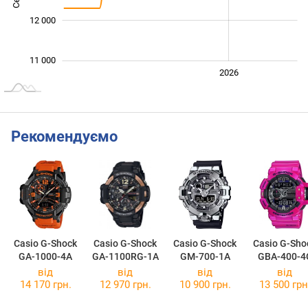
12 000
11 000
2024
2025
2028
2026
L
Рекомендуємо
Casio G-Shock
Casio G-Shock
Casio G-Shock
Casio G-Sho
GA-1000-4A
GA-1100RG-1A
GM-700-1A
GBA-400-4
від
від
від
від
14 170 грн.
12 970 грн.
10 900 грн.
13 500 грн