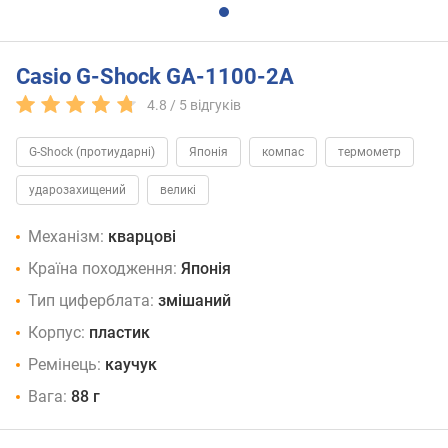
Casio G-Shock GA-1100-2A
4.8 /
5
відгуків
G-Shock (протиударні)
Японія
компас
термометр
ударозахищений
великі
Механізм:
кварцові
Країна походження:
Японія
Тип циферблата:
змішаний
Корпус:
пластик
Ремінець:
каучук
Вага:
88 г