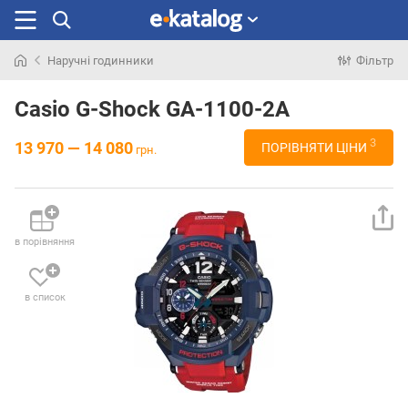
Наручні годинники
Фільтр
Шукали
раніше
Casio G-Shock GA-1100-2A
3
13 970 — 14 080
ПОРІВНЯТИ ЦІНИ
грн.
в порівняння
в список