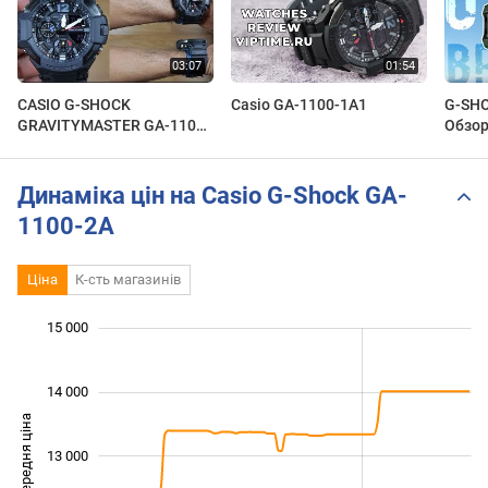
CASIO G-SHOCK
Casio GA-1100-1A1
G-SHO
GRAVITYMASTER GA-1100-
Обзор
1A1 FULL BLACK -
русск
UNBOXING
скидк
Динаміка цін на Casio G-Shock GA-
1100-2A
Ціна
К-сть магазинів
 000
 500
 500
 500
 000
 000
15 000
14 000
Середня ціна
13 000
11 000