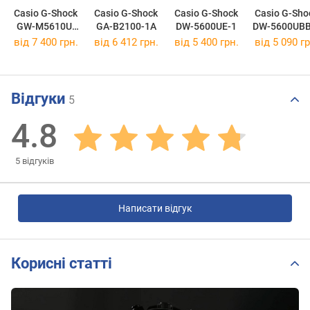
Casio G-Shock
Casio G-Shock
Casio G-Shock
Casio G-Sho
GW-M5610U-
GA-B2100-1A
DW-5600UE-1
DW-5600UBB
1E
від 7 400 грн.
від 6 412 грн.
від 5 400 грн.
від 5 090 гр
Відгуки
5
4.8
5
відгуків
Написати відгук
Корисні статті