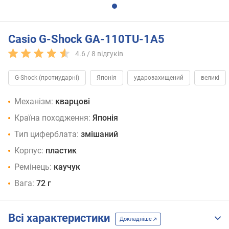
Casio G-Shock GA-110TU-1A5
4.6 /
8
відгуків
G-Shock (протиударні)
Японія
ударозахищений
великі
Механізм:
кварцові
Країна походження:
Японія
Тип циферблата:
змішаний
Корпус:
пластик
Ремінець:
каучук
Вага:
72 г
Всі характеристики
Докладніше