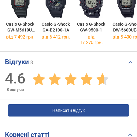
Casio G-Shock
Casio G-Shock
Casio G-Shock
Casio G-Sho
GW-M5610U-
GA-B2100-1A
GW-9500-1
DW-5600UE
1E
від 7 492 грн.
від 6 412 грн.
від
від 5 400 гр
17 270 грн.
Відгуки
8
4.6
8
відгуків
Написати відгук
Корисні статті