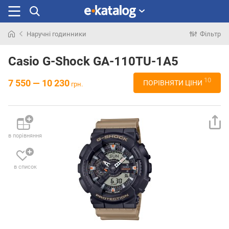
Наручні годинники
Фільтр
Шукали
раніше
Casio G-Shock GA-110TU-1A5
10
7 550 — 10 230
ПОРІВНЯТИ ЦІНИ
грн.
в порівняння
в список