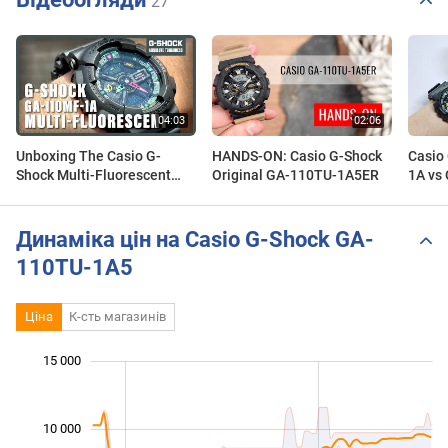
27
Unboxing The Casio G-
HANDS-ON: Casio G-Shock
Casio
Shock Multi-Fluorescent
Original GA-110TU-1A5ER
1A vs
GA-110MF-1A
100M
Динаміка цін на Casio G-Shock GA-
110TU-1A5
Ціна
К-сть магазинів
 000
 000
 000
 000
 000
 000
 000
15 000
10 000