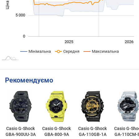
Ціна
10 000
5 000
0
2024
2027
2025
2026
L
Мінімальна
Середня
Максимальна
Рекомендуємо
Casio G-Shock
Casio G-Shock
Casio G-Shock
Casio G-Sho
GBA-900UU-3A
GBA-800-9A
GA-110GB-1A
GA-110CM-