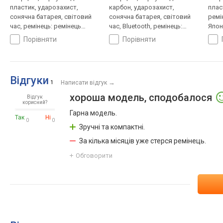
пластик, ударозахист,
карбон, ударозахист,
плас
сонячна батарея, світовий
сонячна батарея, світовий
ремі
час, ремінець: ремінець
час, Bluetooth, ремінець:
Япон
каучук, WR 200, Японія
браслет пластик, WR 200,
порівняти
порівняти
Японія
Відгуки
→
1
Написати відгук
хороша модель, сподобалося
Відгук
корисний?
Гарна модель.
Так
Ні
0
0
Зручні та компактні.
За кілька місяців уже стерся ремінець.
Обговорити