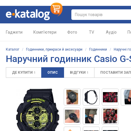
Гаджети
Комп'ютери
Фото
TV
Аудіо
П
Каталог
/
Годинники, прикраси й аксесуари
/
Годинники
/
Наручні г
Наручний годинник Casio G
ДЕ КУПИТИ
ОПИС
ВІДГУКИ
ПОСТАВИТИ ЗА
1
1