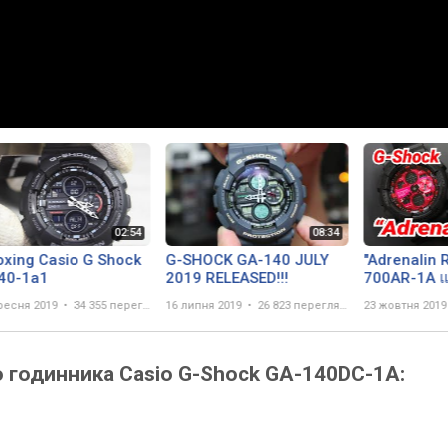
xing Casio G Shock
G-SHOCK GA-140 JULY
"Adrenalin 
40-1a1
2019 RELEASED!!!
700AR-1A แ
140AR-1A สี
ресня 2019
34 355 переглядів
16 липня 2019
26 823 перегляда
23 жовтня 2019
แรง!! G-Shoc
ปี2019
о годинника Casio G-Shock GA-140DC-1A: