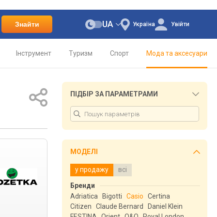
UA
Знайти
Україна
Увійти
Інструмент
Туризм
Спорт
Мода та аксесуари
ПІДБІР ЗА ПАРАМЕТРАМИ
МОДЕЛІ
у продажу
всі
Бренди
Adriatica
Bigotti
Casio
Certina
Citizen
Claude Bernard
Daniel Klein
FESTINA
Orient
Q&Q
Royal London