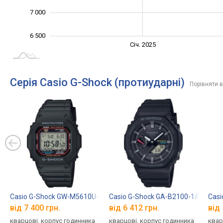
7 000
6 500
Січ. 2027
Лип.
Січ. 2025
L
Серія Casio G-Shock (протиударні)
Порівняти в
Casio G-Shock GW-M5610U-1E
Casio G-Shock GA-B2100-1A
Casi
від 7 400 грн.
від 6 412 грн.
від 
кварцові, корпус годинника
кварцові, корпус годинника
квар