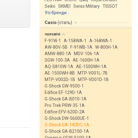
Seiko
SKMEI
Swiss Military
TISSOT
Усі бренди
Casio
(
стать
)
чоловічі
F-91W-1
A-158WA-1
A-168WA-1
AW-80V-5B
F-91WB-1A
W-800H-1A
AMW-880-1A
MDV-106-1A
SGW-100-3A
AE-1600H-1A
AQ-S810W-1A
AE-1500WH-1A
AE-1500WH-8B
MTP-V001L-7B
MTP-V002D-1B
MTP-VD01D-1B
G-Shock GW-9500-1
Edifice EF-129D-1A
G-Shock GA-B010-1A
Pro Trek PRW-35-1A
Edifice EFV-620D-2A
G-Shock DW-5600UE-1
G-Shock GA-140DC-1A
G-Shock GA-B2100-1A
Oceanus OCW-S100-1A