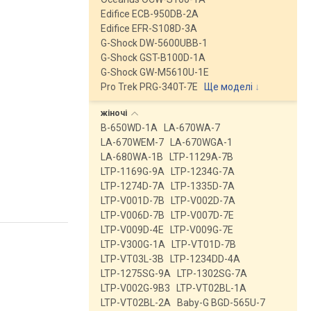
Edifice ECB-950DB-2A
Edifice EFR-S108D-3A
G-Shock DW-5600UBB-1
G-Shock GST-B100D-1A
G-Shock GW-M5610U-1E
Pro Trek PRG-340T-7E
Ще моделі
↓
жіночі
B-650WD-1A
LA-670WA-7
LA-670WEM-7
LA-670WGA-1
LA-680WA-1B
LTP-1129A-7B
LTP-1169G-9A
LTP-1234G-7A
LTP-1274D-7A
LTP-1335D-7A
LTP-V001D-7B
LTP-V002D-7A
LTP-V006D-7B
LTP-V007D-7E
LTP-V009D-4E
LTP-V009G-7E
LTP-V300G-1A
LTP-VT01D-7B
LTP-VT03L-3B
LTP-1234DD-4A
LTP-1275SG-9A
LTP-1302SG-7A
LTP-V002G-9B3
LTP-VT02BL-1A
LTP-VT02BL-2A
Baby-G BGD-565U-7