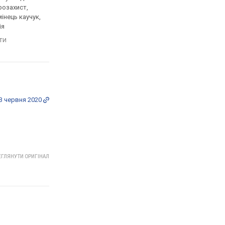
розахист,
пластик, ударозахист,
карбон, ударозахист,
мінець каучук,
сонячна батарея, світовий
сонячна батарея, сві
ія
час, Bluetooth, ремінець:
час, Bluetooth, реміне
браслет сталь, WR 200,
ремінець каучук, WR 
яти
порівняти
порівняти
Японія
Японія
3 червня 2020
ГЛЯНУТИ ОРИГІНАЛ