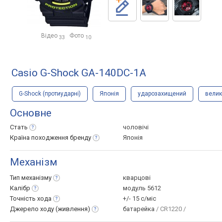
Відео
Фото
33
10
Casio G-Shock GA-140DC-1A
G-Shock (протиударні)
Японія
ударозахищений
велик
Основне
Стать
чоловічі
Країна походження
бренду
Японія
Механізм
Тип
механізму
кварцові
Калібр
модуль 5612
Точність
хода
+/- 15 с/міс
Джерело ходу
(живлення)
батарейка
/ CR1220 /