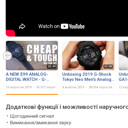
A NEW $99 ANALOG-
Unboxing 2019 G-Shock
Unbo
DIGITAL WATCH - G-
Tokyo Neo Men's Analog-
GA1
SHOCK GA-140-1A1 -
Digital GA140BMC-1A
10 вересня 2019
56 071 перегляд
4 жовтня 2019
38 054 перегляда
12 ве
UNBOXING & SPEC
Додаткові функції і можливості наручног
Щогодинний сигнал
Вимикання/вмикання звуку