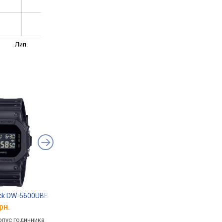
Лип.
ock DW-5600UBB-1
Casio G-Shock GST-B100D-1A
Casio G-Shock GA-B
рн.
від 17 838 грн.
від 8 784 грн.
рпус годинника
кварцові, корпус годинника
кварцові, корпус го