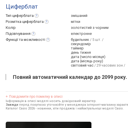
Циферблат
Тип
циферблата
змішаний
Розмітка
циферблата
мітки
Колір
золотистий з чорним
Підсвічування
електронне
Функції та
можливості
будильник
/ 5 шт. /
секундомір
таймер
день тижня
дата (число місяця)
дата (місяць року)
світовий час
/ 29 часових зон /
Повний автоматичний календар до 2099 року.
Повідомити про помилку в описі
Інформація в описі моделі носить довідковий характер.
Завжди
перед покупкою уточнюйте у менеджера інтернет-магазину характе
Каталог Casio 2026
- новинки, хіти продажів і найактуальніші моделі Casio.