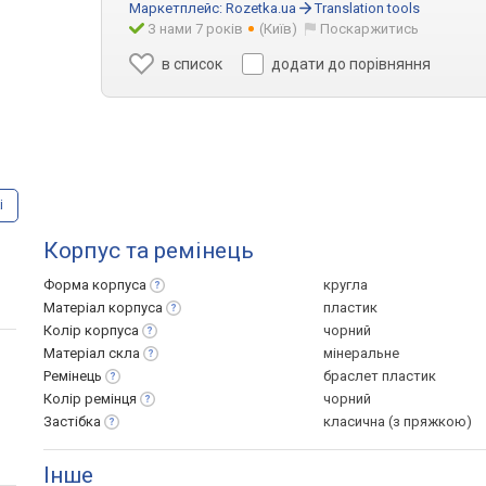
Маркетплейс:
Rozetka.ua
Translation tools
З нами 7 років
(Київ)
Поскаржитись
в список
додати до порівняння
і
Корпус та ремінець
Форма
корпуса
кругла
Матеріал
корпуса
пластик
Колір
корпуса
чорний
Матеріал
скла
мінеральне
Ремінець
браслет пластик
Колір
ремінця
чорний
Застібка
класична (з пряжкою)
Інше