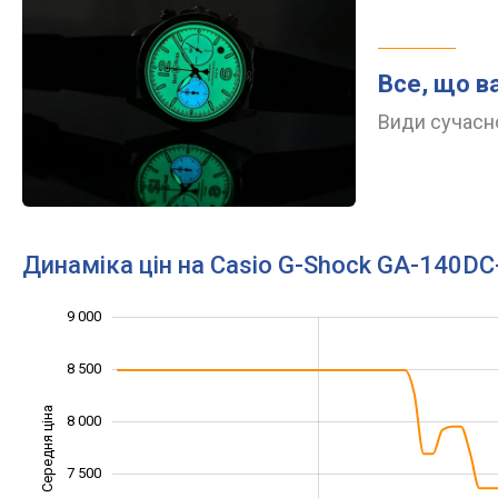
Все, що в
Види сучасно
Динаміка цін на Casio G-Shock GA-140DC
9 000
5 500
6 000
9 500
8 500
Середня ціна
8 000
6 500
7 500