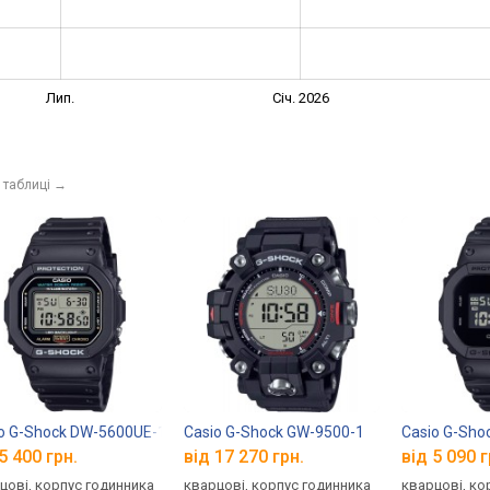
Лип.
Січ. 2026
 таблиці
→
o G-Shock DW-5600UE-1
Casio G-Shock GW-9500-1
Casio G-Sh
5 400 грн.
від 17 270 грн.
від 5 090 г
цові, корпус годинника
кварцові, корпус годинника
кварцові, ко