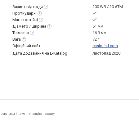
Захист від
води
200 WR / 20 ATM
Протиударні
Магнітостійкі
Діаметр /
ширина
51 мм
Товщина
16.9 мм
Вага
72 г
Офіційний сайт
casio-intl.com
Дата додавання на E-Katalog
листопад 2020
ристики і комплектацію товару