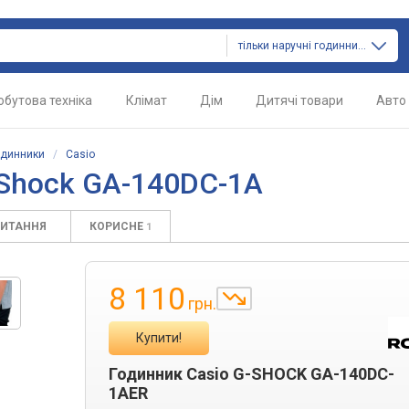
тільки наручні годинники
обутова техніка
Клімат
Дім
Дитячі товари
Авто
одинники
/
Casio
-Shock GA-140DC-1A
ПИТАННЯ
КОРИСНЕ
1
8 110
грн.
Купити!
Годинник Casio G-SHOCK GA-140DC-
1AER