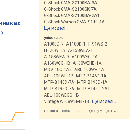
G-Shock GMA-S2100BA-3A
G-Shock GMA-S2100SK-7A
G-Shock GMA-S2100BA-2A1
инниках
G-Shock Women GMA-S140-4A
Ще моделі
↓
унісекс
A1000D-7
A1100D-1
F-91WS-2
LF-20W-1A
A-158WEA-1
A-158WEA-9
A100WEG-9A
A168WGG-1B
A168WEHB-1A
MDV-10C-1A2
ABL-100WE-1A
ABL-100WE-1B
MTP-B146D-1A
MTP-B146D-7A
MTP-B195D-1A
MTP-B195D-7A
MTP-B145D-2A1
ABL-100WEGG-1B
Vintage A168WEMB-1B
Ще моделі
↓
Питання і побажання по підбору моделі →