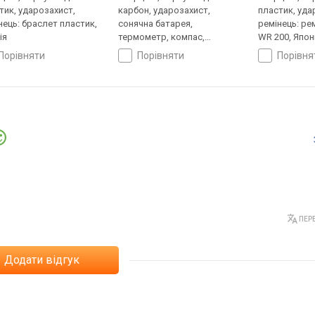
тик, ударозахист,
карбон, ударозахист,
пластик, уда
нець: браслет пластик,
сонячна батарея,
ремінець: ре
ія
термометр, компас,
WR 200, Япон
висотомір, барометр,
порівняти
порівняти
порівн
світовий час, ремінець:
браслет пластик, WR 200,
Японія
ПЕРЕ
Додати відгук