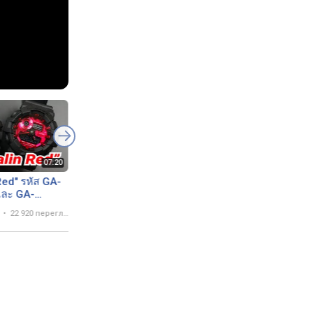
Red" รหัส GA-
Обзор CASIO G-SHOCK
Casio G-Shock
ละ GA-
GA-140-4A | Где купить
GA140AR-1A Quick
แดง สุดร้อน
со скидкой
and Review
22 920 переглядів
29 вересня 2019
16 469 переглядів
25 листопада 2019
13 62
k รุ่นใหม่