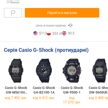
777Market
Перейти в магазин
Ціни в інших країнах
$113
90 £
553 zł
Серія Casio G-Shock (протиударні)
Casio G-Shock
Casio G-Shock
Casio G-Shock
Casio G-Sho
GW-M5610U-
GA-B2100-1A
GW-9500-1
DW-5600UE
1E
від 7 492 грн.
від 6 412 грн.
від
від 5 400 гр
17 270 грн.