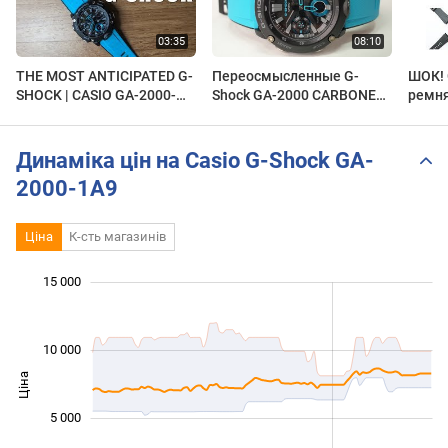
THE MOST ANTICIPATED G-
Переосмысленные G-
ШОК! 
SHOCK | CASIO GA-2000-
Shock GA-2000 CARBONE
ремня
1A2 SPEC & UNBOXING
CORE GUARD
2000E
Динаміка цін на Casio G-Shock GA-
2000-1A9
Ціна
К-сть магазинів
 000
 000
 000
 000
 000
 000
 000
15 000
10 000
Ціна
10 000
5 000