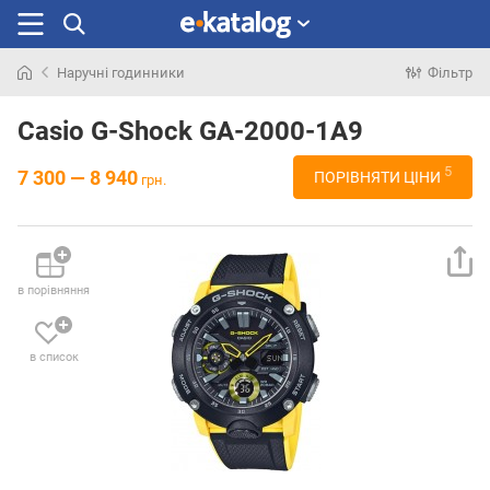
Наручні годинники
Фільтр
Шукали
раніше
Casio G-Shock GA-2000-1A9
5
7 300 — 8 940
ПОРІВНЯТИ ЦІНИ
грн.
в порівняння
в список