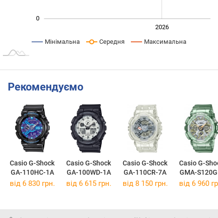
0
2024
2025
2028
2026
L
Мінімальна
Середня
Максимальна
Рекомендуємо
Casio G-Shock
Casio G-Shock
Casio G-Shock
Casio G-Sho
GA-110HC-1A
GA-100WD-1A
GA-110CR-7A
GMA-S120G
3A
від 6 830 грн.
від 6 615 грн.
від 8 150 грн.
від 6 960 гр