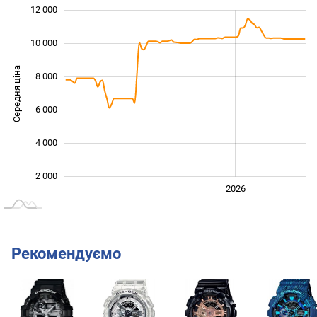
12 000
 000
 000
0
10 000
Середня ціна
8 000
10 000
6 000
4 000
2 000
2024
2025
2028
2026
L
Рекомендуємо