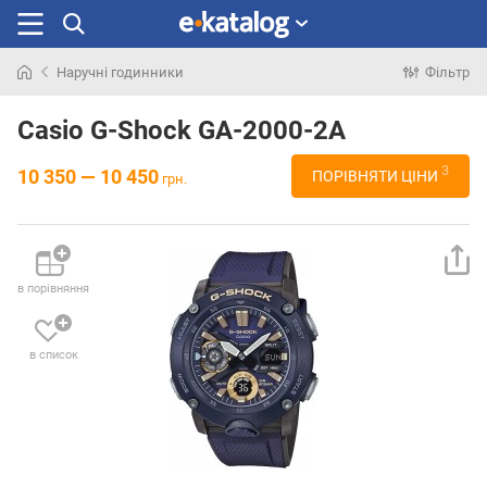
Наручні годинники
Фільтр
Шукали
раніше
Casio G-Shock GA-2000-2A
3
10 350 — 10 450
ПОРІВНЯТИ ЦІНИ
грн.
в порівняння
в список