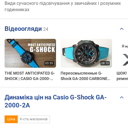
Види сучасного підсвічування у звичайних і розумних
годинниках
Відеоогляди
24
THE MOST ANTICIPATED G-
Переосмысленные G-
ШОК! 
SHOCK | CASIO GA-2000-
Shock GA-2000 CARBONE
ремня
1A2 SPEC & UNBOXING
CORE GUARD
2000E
Динаміка цін на Casio G-Shock GA-
2000-2A
Ціна
К-сть магазинів