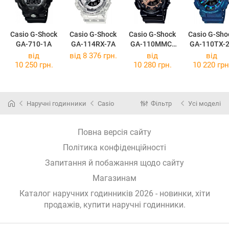
Casio G-Shock
Casio G-Shock
Casio G-Shock
Casio G-Sho
GA-710-1A
GA-114RX-7A
GA-110MMC-
GA-110TX-
1A
від
від 8 376 грн.
від
від
10 250 грн.
10 280 грн.
10 220 грн
Наручні годинники
Casio
Фільтр
Усі моделі
Повна версія сайту
Політика конфіденційності
Запитання й побажання щодо сайту
Магазинам
Каталог наручних годинників 2026 - новинки, хіти
продажів,
купити наручні годинники
.