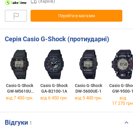
(Харків)
Перейти в магазин
Серія Casio G-Shock (протиударні)
Casio G-Shock
Casio G-Shock
Casio G-Shock
Casio G-Sho
GW-M5610U-
GA-B2100-1A
DW-5600UE-1
GW-9500-
1E
від 7 400 грн.
від 6 450 грн.
від 5 400 грн.
від
17 270 грн
Відгуки
1