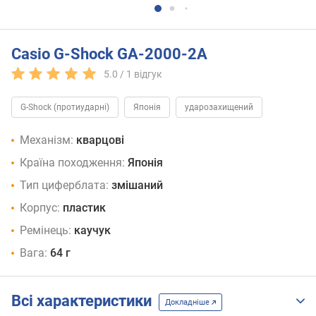
Casio G-Shock GA-2000-2A
5.0 /
1
відгук
G-Shock (протиударні)
Японія
ударозахищений
Механізм:
кварцові
Країна походження:
Японія
Тип циферблата:
змішаний
Корпус:
пластик
Ремінець:
каучук
Вага:
64 г
Всі характеристики
Докладніше