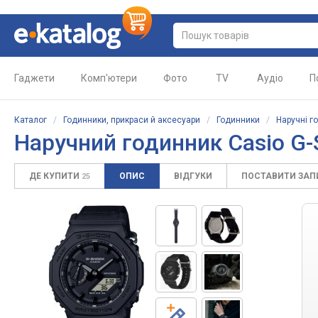
Гаджети
Комп'ютери
Фото
TV
Аудіо
П
Каталог
/
Годинники, прикраси й аксесуари
/
Годинники
/
Наручні г
Наручний годинник Casio G
ДЕ КУПИТИ
ОПИС
ВІДГУКИ
ПОСТАВИТИ ЗА
25