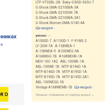
LTP-VT02BL-2A
Baby-G BGD-565U-7
G-Shock GMA-S2100BA-3A
G-Shock GMA-S2100SK-7A
G-Shock GMA-S2100BA-2A1
G-Shock Women GMA-S140-4A
Ще моделі
↓
инниках
унісекс
A1000D-7
A1100D-1
F-91WS-2
LF-20W-1A
A-158WEA-1
A-158WEA-9
A100WEG-9A
A168WGG-1B
A168WEHB-1A
MDV-10C-1A2
ABL-100WE-1A
ABL-100WE-1B
MTP-B146D-1A
MTP-B146D-7A
MTP-B195D-1A
MTP-B195D-7A
MTP-B145D-2A1
ABL-100WEGG-1B
Vintage A168WEMB-1B
Ще моделі
↓
Питання і побажання по підбору моделі →