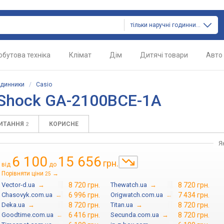
тільки наручні годинники
обутова техніка
Клімат
Дім
Дитячі товари
Авто
одинники
/
Casio
-Shock GA-2100BCE-1A
ПИТАННЯ
КОРИСНЕ
2
Я
6 100
15 656
грн.
від
до
Порівняти ціни
→
25
Vector-d.ua
→
8 720 грн.
Thewatch.ua
→
8 720 грн.
Chasovyk.com.ua
→
6 996 грн.
Origwatch.com.ua
→
7 434 грн.
Deka.ua
→
8 720 грн.
Titan.ua
→
8 720 грн.
Goodtime.com.ua
→
6 416 грн.
Secunda.com.ua
→
8 720 грн.