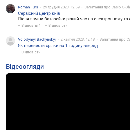
Roman Furs
29 грудня 2023, 12:59
Запитання про Casio G-S
Сервісний центр київ
Після заміни батарейки різний час на електронному та 
Відповіді
1
Відповісти
Volodymyr Bachynskyj
2 квітня 2023, 12:18
Запитання про C
Як перевести срілки на 1 годину вперед
Відповісти
Відеоогляди