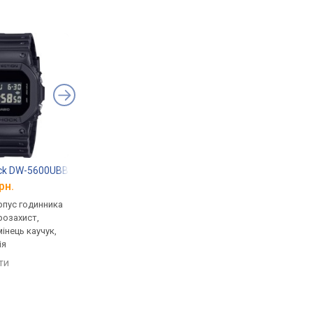
ock DW-5600UBB-1
Casio G-Shock GST-B100D-1A
Casio G-Shock GA-B
рн.
від 19 500 грн.
від 8 784 грн.
рпус годинника
кварцові, корпус годинника
кварцові, корпус го
розахист,
пластик, ударозахист,
карбон, ударозахист,
мінець каучук,
сонячна батарея, світовий
сонячна батарея, сві
ія
час, Bluetooth, ремінець:
час, Bluetooth, реміне
браслет сталь, WR 200,
ремінець каучук, WR 
яти
порівняти
порівняти
Японія
Японія