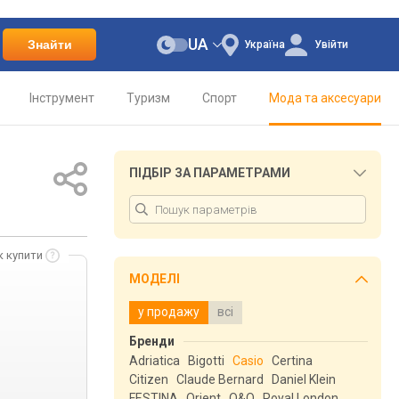
UA
Знайти
Україна
Увійти
Інструмент
Туризм
Спорт
Мода та аксесуари
ПІДБІР ЗА ПАРАМЕТРАМИ
к купити
МОДЕЛІ
у продажу
всі
Бренди
Adriatica
Bigotti
Casio
Certina
Citizen
Claude Bernard
Daniel Klein
FESTINA
Orient
Q&Q
Royal London