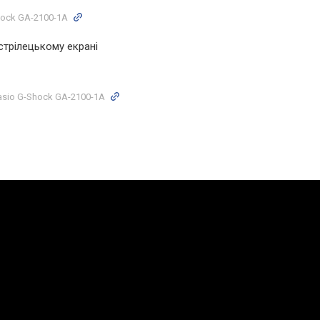
hock GA-2100-1A
стрілецькому екрані
asio G-Shock GA-2100-1A