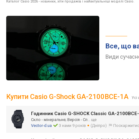
Каталог Casio 2026
- новинки, хіти продажів і найактуальніші моделі Casio.
Все, що в
Види сучасно
Купити Casio G-Shock GA-2100BCE-1A
Усі 
Годинник Casio G-SHOCK Classic GA-2100BCE
Скло - мінеральне; Версія - Сп
... ще
Vector-d.ua
З нами 9 років
(Дніпро)
Поскаржити