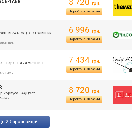
8 720
0BCE-1AER
грн.
Перейти в магазин
6 996
грн.
арантія 24 місяців. В годинник
Перейти в магазин
ржитись
7 434
грн.
ал. Гарантія 24 місяців. В
Перейти в магазин
житись
R
8 720
грн.
р корпуса - 44;Цвет
р
... ще
Перейти в магазин
ще
20
пропозицій