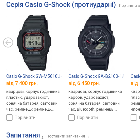
Серія Casio G-Shock (протиударні)
Порівняти в
Casio G-Shock GW-M5610U-1E
Casio G-Shock GA-B2100-1A
Casi
від 7 400 грн.
від 6 450 грн.
від 
кварцові, корпус годинника
кварцові, корпус годинника
квар
пластик, ударозахист,
карбон, ударозахист,
плас
сонячна батарея, світовий
сонячна батарея, світовий
ремі
час, ремінець: ремінець
час, Bluetooth, ремінець:
Япон
каучук, WR 200, Японія
браслет пластик, WR 200,
порівняти
порівняти
Японія
Запитання
Поставити запитання
→
2