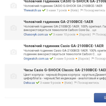
Чоловічий годинник CASIO G-SHOCK GA-210
Чоловічий годинник CASIO G-SHOCK GA-2100BCE-1AER
Thewatch.ua
З нами 7 років
(Київ)
Поскаржитись
Чоловічий годинник GA-2100BCE-1AER
Чоловічий годинник GA-2100BCE-1AER
. 100% оригінал. Г
використовуєтьс
я технологія Carbon Core Gu
... ще
Chasovyk.com.ua
З нами 10 років
(Харків)
Поска
Чоловічий годинник Casio GA-2100BCE-1AER
Чоловічий годинник Casio GA-2100BCE-1AER
. 100% оригін
годинник використовуєтьс
я технологія Carbon C
... ще
Origwatch.com.ua
З нами 5 років
(Харків)
Поскар
Часы Casio G-SHOCK Classic GA-2100BCE-1AE
Цвет корпуса - черный;Форма корпуса - круглые;Диамет
циферблата - черный;Тип индикации - аналоговый и циф
Deka.ua
З нами 9 років
(Київ)
Поскаржитись