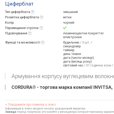
Циферблат
Тип
циферблата
змішаний
Розмітка
циферблата
мітки
Колір
чорний
Переміщення
стрілок
Підсвічування
люмінесцентне покриття/
електронне
Функції та
можливості
будильник
/ 5 шт. /
секундомір
таймер
день тижня
дата (число місяця)
дата (місяць року)
світовий час
/ 31 годинна зона /
Армування корпусу вуглецевим волокном
CORDURA® - торгова марка компанії INVITSA, 
Повідомити про помилку в описі
Інформація в описі моделі носить довідковий характер.
Завжди
перед покупкою уточнюйте у менеджера інтернет-магазину характе