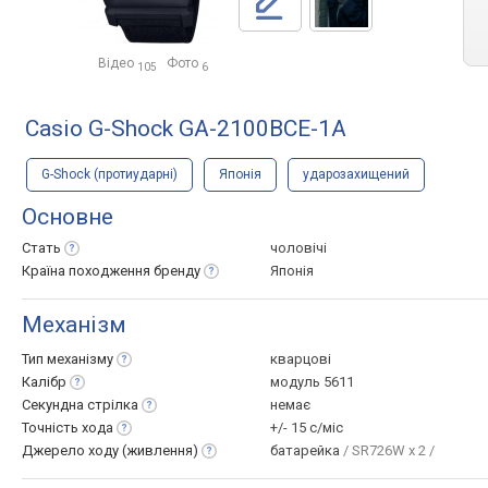
Відео
Фото
105
6
Casio G-Shock GA-2100BCE-1A
G-Shock (протиударні)
Японія
ударозахищений
Основне
Стать
чоловічі
Країна походження
бренду
Японія
Механізм
Тип
механізму
кварцові
Калібр
модуль 5611
Секундна
стрілка
немає
Точність
хода
+/- 15 с/міс
Джерело ходу
(живлення)
батарейка
/ SR726W x 2 /