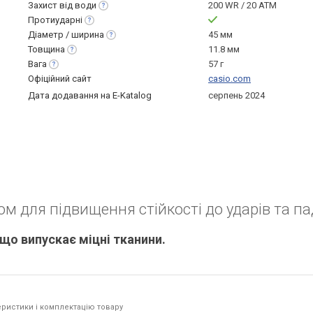
Захист від
води
200 WR / 20 ATM
Протиударні
Діаметр /
ширина
45 мм
Товщина
11.8 мм
Вага
57 г
Офіційний сайт
casio.com
Дата додавання на E-Katalog
серпень 2024
 для підвищення стійкості до ударів та па
що випускає міцні тканини.
ристики і комплектацію товару