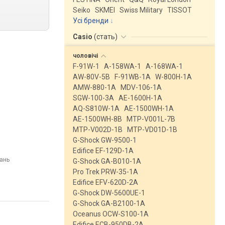
Seiko
SKMEI
Swiss Military
TISSOT
Усі бренди
Casio
(
стать
)
чоловічі
F-91W-1
A-158WA-1
A-168WA-1
AW-80V-5B
F-91WB-1A
W-800H-1A
AMW-880-1A
MDV-106-1A
SGW-100-3A
AE-1600H-1A
AQ-S810W-1A
AE-1500WH-1A
AE-1500WH-8B
MTP-V001L-7B
MTP-V002D-1B
MTP-VD01D-1B
G-Shock GW-9500-1
Edifice EF-129D-1A
кань
G-Shock GA-B010-1A
Pro Trek PRW-35-1A
Edifice EFV-620D-2A
G-Shock DW-5600UE-1
G-Shock GA-B2100-1A
Oceanus OCW-S100-1A
Edifice ECB-950DB-2A