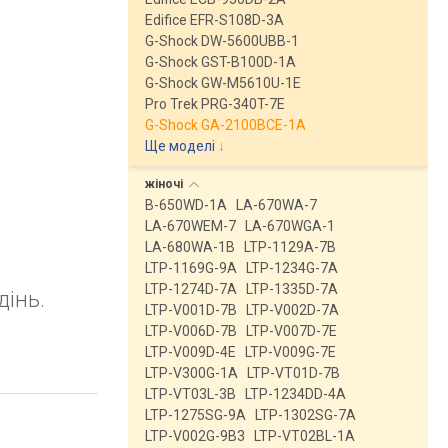
Edifice EFR-S108D-3A
G-Shock DW-5600UBB-1
G-Shock GST-B100D-1A
G-Shock GW-M5610U-1E
Pro Trek PRG-340T-7E
G-Shock GA-2100BCE-1A
Ще моделі
↓
жіночі
B-650WD-1A
LA-670WA-7
LA-670WEM-7
LA-670WGA-1
LA-680WA-1B
LTP-1129A-7B
LTP-1169G-9A
LTP-1234G-7A
LTP-1274D-7A
LTP-1335D-7A
дінь.
LTP-V001D-7B
LTP-V002D-7A
LTP-V006D-7B
LTP-V007D-7E
LTP-V009D-4E
LTP-V009G-7E
LTP-V300G-1A
LTP-VT01D-7B
LTP-VT03L-3B
LTP-1234DD-4A
LTP-1275SG-9A
LTP-1302SG-7A
LTP-V002G-9B3
LTP-VT02BL-1A