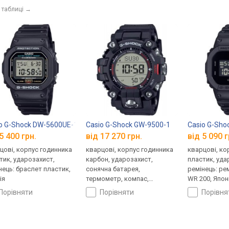
 таблиці
→
o G-Shock DW-5600UE-1
Casio G-Shock GW-9500-1
Casio G-Sh
5 400 грн.
від 17 270 грн.
від 5 090 г
цові, корпус годинника
кварцові, корпус годинника
кварцові, ко
тик, ударозахист,
карбон, ударозахист,
пластик, уда
нець: браслет пластик,
сонячна батарея,
ремінець: ре
ія
термометр, компас,
WR 200, Япон
висотомір, барометр,
порівняти
порівняти
порівн
світовий час, ремінець:
браслет пластик, WR 200,
Японія