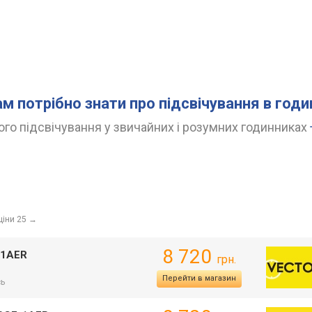
ам потрібно знати про підсвічування в год
го підсвічування у звичайних і розумних годинниках
ціни 25
→
8 720
-1AER
грн.
Перейти в магазин
сь