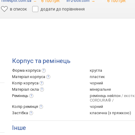
Timespot.com.ua
→
6 100 грн.
in-z-box.com
→
6 100 грн.
в список
додати до порівняння
Корпус та ремінець
Форма
корпуса
кругла
Матеріал
корпуса
пластик
Колір
корпуса
чорний
Матеріал
скла
мінеральне
Ремінець
ремінець нейлон
/ екот
CORDURA® /
Колір
ремінця
чорний
Застібка
класична (з пряжкою)
Інше