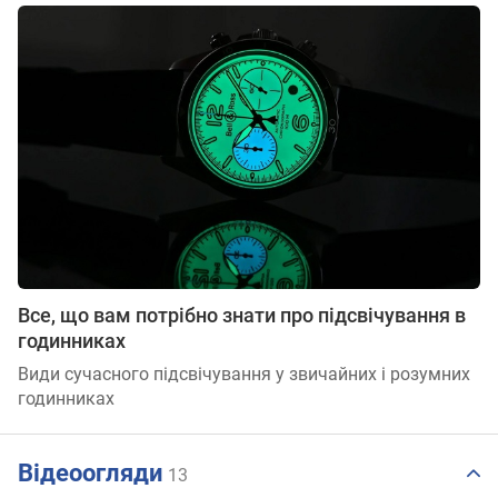
Все, що вам потрібно знати про підсвічування в
годинниках
Види сучасного підсвічування у звичайних і розумних
годинниках
Відеоогляди
13