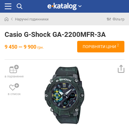
Наручні годинники
Фільтр
Шукали
раніше
Casio G-Shock GA-2200MFR-3A
2
9 450 — 9 900
ПОРІВНЯТИ ЦІНИ
грн.
в порівняння
в список