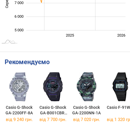
7 000
6 000
5 000
2024
2027
2025
2026
L
Рекомендуємо
Casio G-Shock
Casio G-Shock
Casio G-Shock
Casio F-91W
GA-2200FF-8A
GA-B001CBR-
GA-2200NN-1A
1A
від 9 240 грн.
від 7 700 грн.
від 7 020 грн.
від 1 320 гр