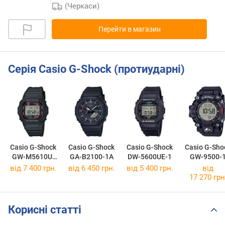
(Черкаси)
Перейти в магазин
Серія Casio G-Shock (протиударні)
Casio G-Shock
Casio G-Shock
Casio G-Shock
Casio G-Sho
GW-M5610U-
GA-B2100-1A
DW-5600UE-1
GW-9500-
1E
від 7 400 грн.
від 6 450 грн.
від 5 400 грн.
від
17 270 грн
Корисні статті