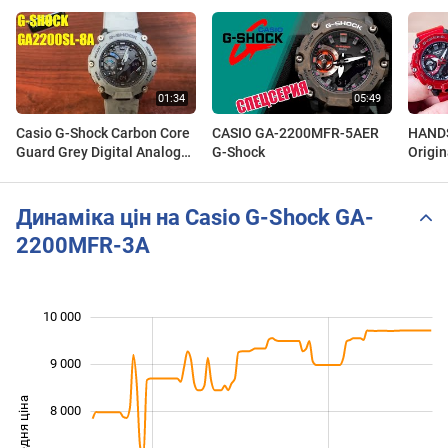
Casio G-Shock Carbon Core
CASIO GA-2200MFR-5AER
HANDS
Guard Grey Digital Analog
G-Shock
Origi
Watch GA2200SL-8A
Carbo
Sound
Динаміка цін на Casio G-Shock GA-
2200MFR-3A
10 000
 000
 000
 000
9 000
Середня ціна
8 000
10 000