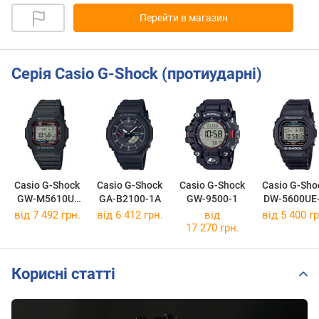
Перейти в магазин
Серія Casio G-Shock (протиударні)
Casio G-Shock
Casio G-Shock
Casio G-Shock
Casio G-Sho
GW-M5610U-
GA-B2100-1A
GW-9500-1
DW-5600UE
1E
від 7 492 грн.
від 6 412 грн.
від
від 5 400 гр
17 270 грн.
Корисні статті