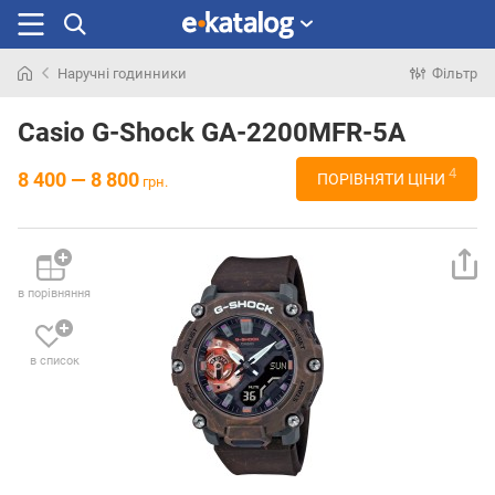
Наручні годинники
Фільтр
Шукали
раніше
Casio G-Shock GA-2200MFR-5A
4
8 400 — 8 800
ПОРІВНЯТИ ЦІНИ
грн.
в порівняння
в список