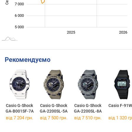
7 000
6 000
5 000
2024
2027
2025
2026
L
Рекомендуємо
Casio G-Shock
Casio G-Shock
Casio G-Shock
Casio F-91W
GA-B001SF-7A
GA-2200SL-5A
GA-2200SL-8A
від 7 204 грн.
від 7 500 грн.
від 7 510 грн.
від 1 320 гр