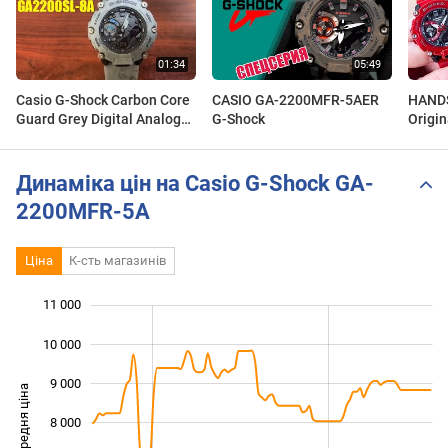
Casio G-Shock Carbon Core
CASIO GA-2200MFR-5AER
HANDS
Guard Grey Digital Analog
G-Shock
Origi
Watch GA2200SL-8A
Carbo
Sound
Динаміка цін на Casio G-Shock GA-
2200MFR-5A
Ціна
К-сть магазинів
11 000
 000
 000
 000
10 000
9 000
Середня ціна
8 000
10 000