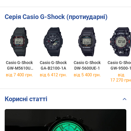
Серія Casio G-Shock (протиударні)
Casio G-Shock
Casio G-Shock
Casio G-Shock
Casio G-Sho
GW-M5610U-
GA-B2100-1A
DW-5600UE-1
GW-9500-
1E
від 7 400 грн.
від 6 412 грн.
від 5 400 грн.
від
17 270 грн
Корисні статті