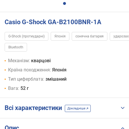
Casio G-Shock GA-B2100BNR-1A
G-Shock (протиударні)
Японія
сонячна батарея
удароза
Bluetooth
Механізм:
кварцові
Країна походження:
Японія
Тип циферблата:
змішаний
Вага:
52 г
Всі характеристики
Докладніше
Опис