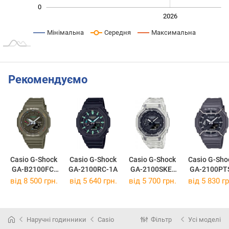
0
2024
2025
2028
2026
L
Мінімальна
Середня
Максимальна
Рекомендуємо
Casio G-Shock
Casio G-Shock
Casio G-Shock
Casio G-Sho
GA-B2100FC-
GA-2100RC-1A
GA-2100SKE-
GA-2100PT
3A
7A
8A
від 8 500 грн.
від 5 640 грн.
від 5 700 грн.
від 5 830 гр
Наручні годинники
Casio
Фільтр
Усі моделі