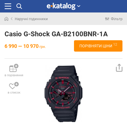
Наручні годинники
Фільтр
Шукали
раніше
Casio G-Shock GA-B2100BNR-1A
12
6 990 — 10 970
ПОРІВНЯТИ ЦІНИ
грн.
в порівняння
в список