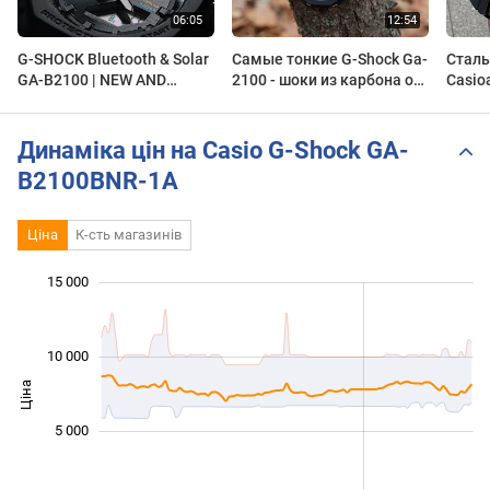
G-SHOCK Bluetooth & Solar
Самые тонкие G-Shock Ga-
Стал
GA-B2100 | NEW AND
2100 - шоки из карбона от
Сasio
IMPROVED! - REVIEW
Casio
G-Sho
Сравн
пласт
Динаміка цін на Casio G-Shock GA-
B2100BNR-1A
Ціна
К-сть магазинів
 000
 000
 000
 000
 000
 000
 000
15 000
10 000
Ціна
10 000
5 000