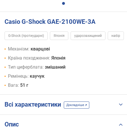
Casio G-Shock GAE-2100WE-3A
G-Shock (протиударні)
Японія
ударозахищений
набір
Механізм:
кварцові
Країна походження:
Японія
Тип циферблата:
змішаний
Ремінець:
каучук
Вага:
51 г
Всі характеристики
Докладніше
Опис