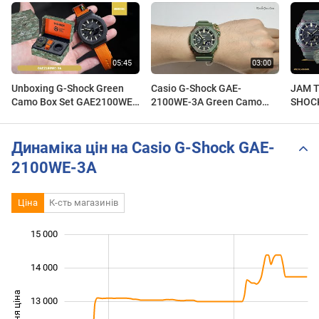
Unboxing G-Shock Green
Casio G-Shock GAE-
JAM T
Camo Box Set GAE2100WE-
2100WE-3A Green Camo
SHOCK
3A
Box
GAE-
LIMIT
GROS
Динаміка цін на Casio G-Shock GAE-
2100WE-3A
Ціна
К-сть магазинів
15 000
 000
 000
 000
14 000
Середня ціна
13 000
10 000