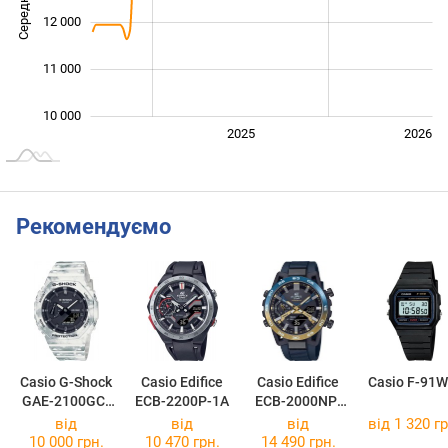
12 000
11 000
10 000
2024
2027
2025
2026
L
Рекомендуємо
Casio G-Shock
Casio Edifice
Casio Edifice
Casio F-91W
GAE-2100GC-
ECB-2200P-1A
ECB-2000NP-
7A
1A
від
від
від
від 1 320 гр
10 000 грн.
10 470 грн.
14 490 грн.