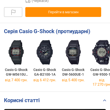
(Черкаси)
Перейти в магазин
Серія Casio G-Shock (протиударні)
Casio G-Shock
Casio G-Shock
Casio G-Shock
Casio G-Sho
GW-M5610U-
GA-B2100-1A
DW-5600UE-1
GW-9500-
1E
від 7 400 грн.
від 6 412 грн.
від 5 400 грн.
від
17 270 грн
Корисні статті