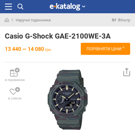
Наручні годинники
Фільтр
Шукали
раніше
Casio G-Shock GAE-2100WE-3A
4
13 440 — 14 080
ПОРІВНЯТИ ЦІНИ
грн.
в порівняння
в список