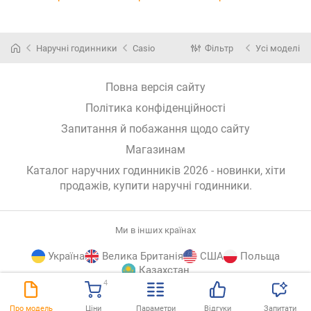
Наручні годинники
Casio
Фільтр
Усі моделі
Повна версія сайту
Політика конфіденційності
Запитання й побажання щодо сайту
Магазинам
Каталог наручних годинників 2026 - новинки, хіти
продажів,
купити наручні годинники
.
Ми в інших країнах
Україна
Велика Британія
США
Польща
Казахстан
4
E-
© E-Katalog, 2026
ВГОРУ
Про модель
Ціни
Параметри
Відгуки
Запитати