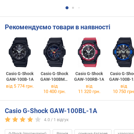
Рекомендуємо товари в наявності
Casio G-Shock
Casio G-Shock
Casio G-Shock
Casio G-Sho
GAW-100B-1A
GAW-100BMC-
GAW-100RB-1A
GAW-100B-1
1A
від 5 774 грн.
від
від
від
10 400 грн.
11 320 грн.
10 750 грн
Casio G-Shock GAW-100BL-1A
4.0 /
1
відгук
G-Shock (протиударні)
Японія
сонячна батарея
удароза