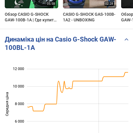
Обзор CASIO G-SHOCK
CASIO G-SHOCK GAS-100B-
Обзор
GAW-100B-1A | Где купить
1A2 - UNBOXING
GAW-1
со скидкой
купит
Динаміка цін на Casio G-Shock GAW-
100BL-1A
12 000
 000
 000
 000
 000
 000
 000
0
10 000
Середня ціна
8 000
10 000
6 000