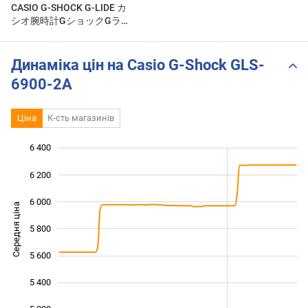
CASIO G-SHOCK G-LIDE カ
シオ腕時計GショックGライ
ド 耐低温仕様 GLS-6900-
2AJF
Динаміка цін на Casio G-Shock GLS-
6900-2A
Ціна
К-сть магазинів
6 400
 800
 000
 600
6 200
6 000
Середня ціна
5 800
5 200
5 600
5 400