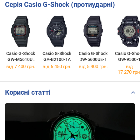
Серія Casio G-Shock (протиударні)
Casio G-Shock
Casio G-Shock
Casio G-Shock
Casio G-Sho
GW-M5610U-
GA-B2100-1A
DW-5600UE-1
GW-9500-
1E
від 7 400 грн.
від 6 450 грн.
від 5 400 грн.
від
17 270 грн
Корисні статті