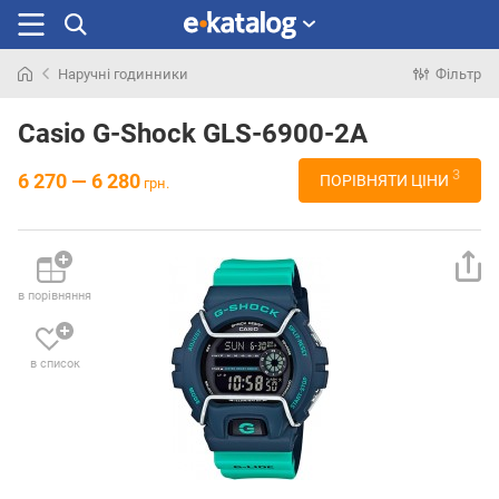
Наручні годинники
Фільтр
Шукали
раніше
Casio G-Shock GLS-6900-2A
3
6 270 — 6 280
ПОРІВНЯТИ ЦІНИ
грн.
в порівняння
в список