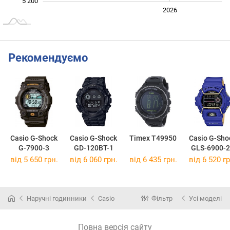
5 200
2024
2025
2028
2026
L
Рекомендуємо
Casio G-Shock
Casio G-Shock
Timex T49950
Casio G-Sho
G-7900-3
GD-120BT-1
GLS-6900-
від 5 650 грн.
від 6 060 грн.
від 6 435 грн.
від 6 520 гр
Наручні годинники
Casio
Фільтр
Усі моделі
Повна версія сайту