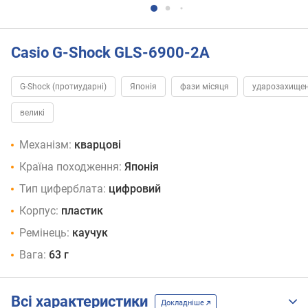
Casio G-Shock GLS-6900-2A
G-Shock (протиударні)
Японія
фази місяця
ударозахище
великі
Механізм:
кварцові
Країна походження:
Японія
Тип циферблата:
цифровий
Корпус:
пластик
Ремінець:
каучук
Вага:
63 г
Всі характеристики
Докладніше