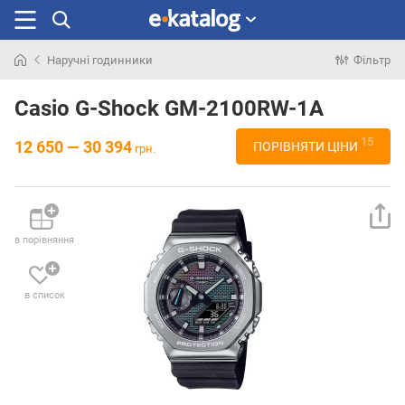
Наручні годинники
Фільтр
Шукали
раніше
Casio G-Shock GM-2100RW-1A
15
12 650 — 30 394
ПОРІВНЯТИ ЦІНИ
грн.
в порівняння
в список