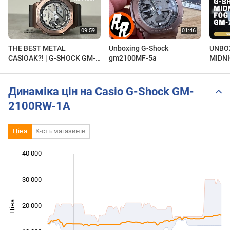
THE BEST METAL
Unboxing G-Shock
UNBO
CASIOAK?! | G-SHOCK GM-
gm2100MF-5a
MIDN
2100MF-5A | UNBOXING &
GM21
REVIEW!
Динаміка цін на Casio G-Shock GM-
2100RW-1A
Ціна
К-сть магазинів
 000
 000
 000
 000
 000
 000
40 000
30 000
Ціна
20 000
10 000