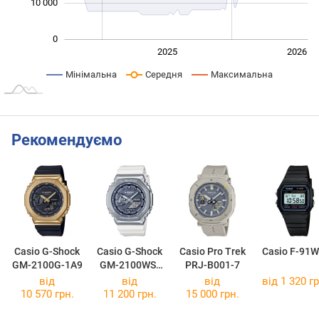
10 000
0
2024
2027
2025
2026
L
Мінімальна
Середня
Максимальна
Рекомендуємо
Casio G-Shock
Casio G-Shock
Casio Pro Trek
Casio F-91W
GM-2100G-1A9
GM-2100WS-
PRJ-B001-7
7A
від
від
від
від 1 320 гр
10 570 грн.
11 200 грн.
15 000 грн.