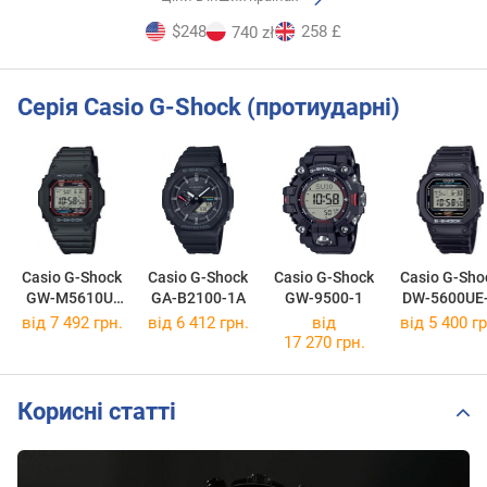
$248
258 £
740 zł
Серія Casio G-Shock (протиударні)
Casio G-Shock
Casio G-Shock
Casio G-Shock
Casio G-Sho
GW-M5610U-
GA-B2100-1A
GW-9500-1
DW-5600UE
1E
від 7 492 грн.
від 6 412 грн.
від
від 5 400 гр
17 270 грн.
Корисні статті