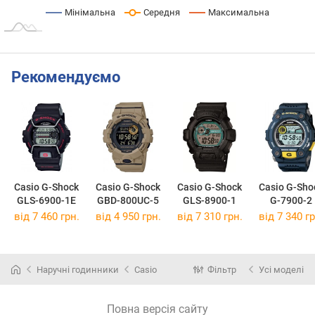
Мінімальна
Середня
Максимальна
Рекомендуємо
Casio G-Shock
Casio G-Shock
Casio G-Shock
Casio G-Sho
GLS-6900-1E
GBD-800UC-5
GLS-8900-1
G-7900-2
від 7 460 грн.
від 4 950 грн.
від 7 310 грн.
від 7 340 гр
Наручні годинники
Casio
Фільтр
Усі моделі
Повна версія сайту