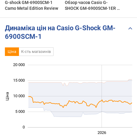
G-shock GM-6900SCM-1
Обзор часов Casio G-
Camo Metal Edition Review
SHOCK GM-6900SCM-1ER с
хронографом. Японские
наручные часы. Alltime
Динаміка цін на Casio G-Shock GM-
6900SCM-1
Ціна
К-сть магазинів
20 000
 000
 000
 000
15 000
Ціна
10 000
10 000
5 000
0
2024
2025
2028
2026
L