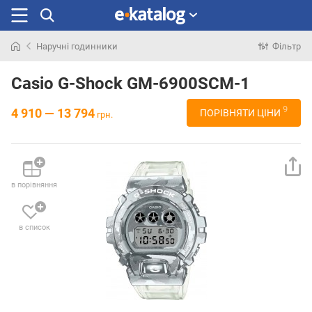
Наручні годинники
Фільтр
Шукали
раніше
Casio G-Shock GM-6900SCM-1
9
4 910 — 13 794
ПОРІВНЯТИ ЦІНИ
грн.
в порівняння
в список