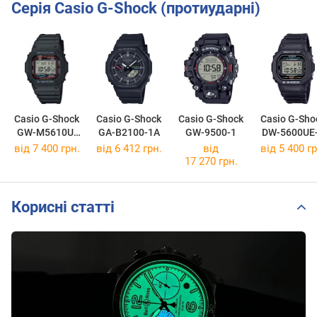
Серія Casio G-Shock (протиударні)
Casio G-Shock
Casio G-Shock
Casio G-Shock
Casio G-Sho
GW-M5610U-
GA-B2100-1A
GW-9500-1
DW-5600UE
1E
від 7 400 грн.
від 6 412 грн.
від
від 5 400 гр
17 270 грн.
Корисні статті