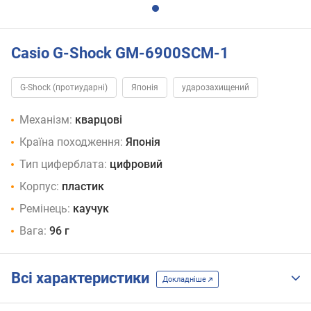
Casio G-Shock GM-6900SCM-1
G-Shock (протиударні)
Японія
ударозахищений
Механізм:
кварцові
Країна походження:
Японія
Тип циферблата:
цифровий
Корпус:
пластик
Ремінець:
каучук
Вага:
96 г
Всі характеристики
Докладніше